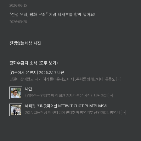
2026-06-15
“전쟁 유죄, 평화 무죄” 기념 티셔츠를 함께 입어요!
2026-05-28
전쟁없는세상 사진
평화수감자 소식 (모두 보기)
[감옥에서 온 편지] 2026.2.17 나단
명절이 찾아왔고, 제가 여기 들어온지도 이제 5주차를 향해갑니다. 운동도 […]
나단
(경향신문 인터뷰 때 정희완 기자가 찍은 사진) 나단 202 […]
네티윗 초티팟파이살 NETIWIT CHOTIPHATPHAISAL
2014. 고등학생 때 쿠데타에 반대하며 병역거부 선언 2023. 병역거 […]