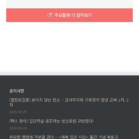
주요활동 더 알아보기
공지사항
[절찬모집중] 보이지 않는 탄소 – 군사주의와 기후정의 청년 교육 1차, 2
차
2026-06-29
[팩스 항의] 집단학살 공조하는 방산포럼 규탄한다!
2026-06-26
부당한 명령에 거부할 권리 – <제복 입은 시민> 출간 기념 북토크