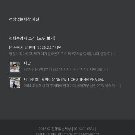
전쟁없는세상 사진
평화수감자 소식 (모두 보기)
[감옥에서 온 편지] 2026.2.17 나단
명절이 찾아왔고, 제가 여기 들어온지도 이제 5주차를 향해갑니다. 운동도 […]
나단
(경향신문 인터뷰 때 정희완 기자가 찍은 사진) 나단 202 […]
네티윗 초피팟파이살 NETIWIT CHOTIPHATPHAISAL
2014. 고등학생 때 쿠데타에 반대하며 병역거부 선언 2023. 병역거 […]
2016 © 전쟁없는세상 | 02-6401-0514 |
대표자: 김한민영 | 고유번호: 224-82-68107