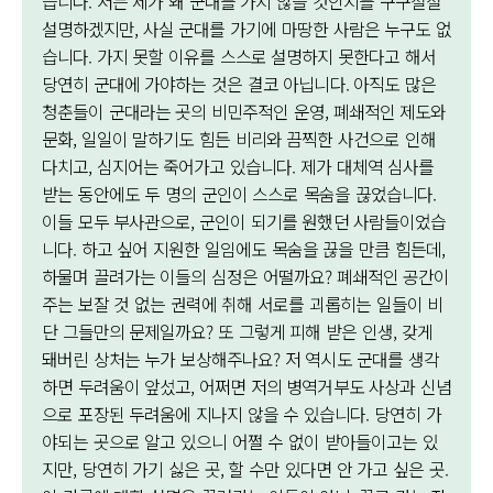
습니다. 저는 제가 왜 군대를 가지 않을 것인지를 구구절절
설명하겠지만, 사실 군대를 가기에 마땅한 사람은 누구도 없
습니다. 가지 못할 이유를 스스로 설명하지 못한다고 해서
당연히 군대에 가야하는 것은 결코 아닙니다. 아직도 많은
청춘들이 군대라는 곳의 비민주적인 운영, 폐쇄적인 제도와
문화, 일일이 말하기도 힘든 비리와 끔찍한 사건으로 인해
다치고, 심지어는 죽어가고 있습니다. 제가 대체역 심사를
받는 동안에도 두 명의 군인이 스스로 목숨을 끊었습니다.
이들 모두 부사관으로, 군인이 되기를 원했던 사람들이었습
니다. 하고 싶어 지원한 일임에도 목숨을 끊을 만큼 힘든데,
하물며 끌려가는 이들의 심정은 어떨까요? 폐쇄적인 공간이
주는 보잘 것 없는 권력에 취해 서로를 괴롭히는 일들이 비
단 그들만의 문제일까요? 또 그렇게 피해 받은 인생, 갖게
돼버린 상처는 누가 보상해주나요? 저 역시도 군대를 생각
하면 두려움이 앞섰고, 어쩌면 저의 병역거부도 사상과 신념
으로 포장된 두려움에 지나지 않을 수 있습니다. 당연히 가
야되는 곳으로 알고 있으니 어쩔 수 없이 받아들이고는 있
지만, 당연히 가기 싫은 곳, 할 수만 있다면 안 가고 싶은 곳.