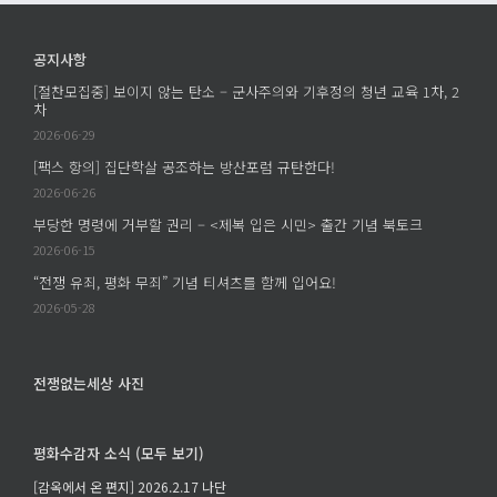
차
이
공지사항
몬
[절찬모집중] 보이지 않는 탄소 – 군사주의와 기후정의 청년 교육 1차, 2
트
차
리
2026-06-29
의
[팩스 항의] 집단학살 공조하는 방산포럼 규탄한다!
병
2026-06-26
역
부당한 명령에 거부할 권리 – <제복 입은 시민> 출간 기념 북토크
거
부
2026-06-15
선
“전쟁 유죄, 평화 무죄” 기념 티셔츠를 함께 입어요!
언
2026-05-28
문
에
전쟁없는세상 사진
평화수감자 소식 (모두 보기)
[감옥에서 온 편지] 2026.2.17 나단