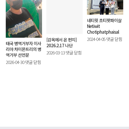
네티윗 초티팟파이살
Netiwit
Chotiphatphaisal
네
2024-04-05
댓글 닫힘
[감옥에서 온 편지]
태국 병역거부자 이사
2026.2.17 나단
티
리야 차이몬트리의 병
윗
[감
2026-03-13
댓글 닫힘
역거부 선언문
초
옥
태
2026-04-30
댓글 닫힘
티
에
국
팟
서
병
파
온
역
이
편
거
살
지]
부
Netiwit
2026.2.17
자
Chotiphatphai
나
이
에
단
사
에
리
야