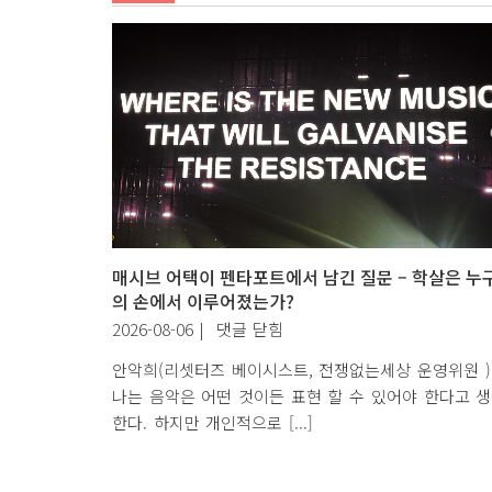
행
동
항
소
심
재
판
무
죄
판
결
매시브 어택이 펜타포트에서 남긴 질문 – 학살은 누
을
의 손에서 이루어졌는가?
환
매
2026-08-06
|
댓글 닫힘
영
시
안악희(리셋터즈 베이시스트, 전쟁없는세상 운영위원 
한
브
나는 음악은 어떤 것이든 표현 할 수 있어야 한다고 
다
어
한다. 하지만 개인적으로 [...]
에
택
이
펜