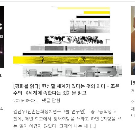
최
초
의
양
심
적
병
역
거
부
형
구
사
[
[평화를 읽다] 헌신할 세계가 있다는 것의 의미 – 조은
처
2
주의 《세계에 속한다는 것》을 읽고
벌
[평
2026-08-03
|
댓글 닫힘
소
)
을
화
체
생각
규
김선우(신촌문화정치연구그룹 연구원) 중고등학생 시
를
닌
탄
절에, 매년 학교에서 장래희망을 쓰라고 하면 1지망을 쓰
읽
한
는 일이 어렵지 않았다. 그때의 나는 내 [...]
다]
다