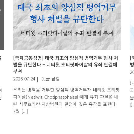
을
[국제공동성명] 태국 최초의 양심적 병역거부 형사 처
[
벌을 규탄한다 – 네티윗 초티팟파이살의 유죄 판결에
병
부쳐
2
[국
2026-07-24
|
댓글 닫힘
련
(
제
우리는 병역을 거부한 양심적 병역거부자 네티윗 초티팟
에
국
공
파이살(Netiwit Chotiphatphaisal)에게 유죄 판결을 내
원
을
동
린 사뭇쁘라칸 지방법원의 결정에 깊은 유감을 표한다.
l) 
성
7월 [...]
명]
태
국