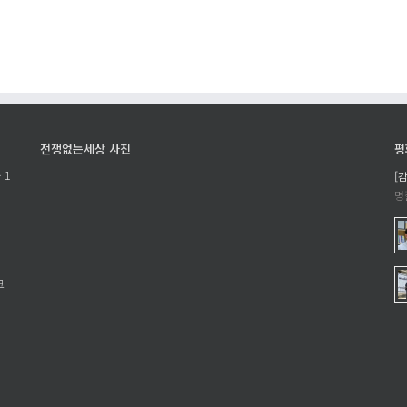
헌
–
신
네
할
티
세
윗
계
초
가
티
있
팟
전쟁없는세상 사진
평
다
파
 1
는
[
이
명
것
살
의
의
의
유
미
죄
크
–
판
조
결
은
에
주
부
의
쳐
《세
에