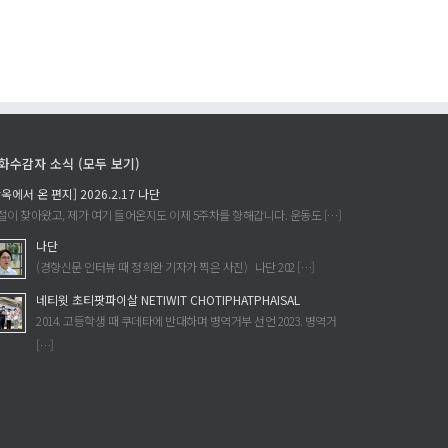
윗
인
에
공
대
개
한
모
기
집
소
프
를
로
화수감자 소식 (모두 보기)
취
젝
감옥에서 온 편지] 2026.2.17 나단
하
트
절이 찾아왔고, 제가 여기 들어온지도 이제 5주차를 향해갑니다. 운동도 […]
하
에
나단
라
(경향신문 인터뷰 때 정희완 기자가 찍은 사진) 나단 202 […]
에
네티윗 초티팟파이살 NETIWIT CHOTIPHATPHAISAL
2014. 고등학생 때 쿠데타에 반대하며 병역거부 선언 2023. 병역거
[…]