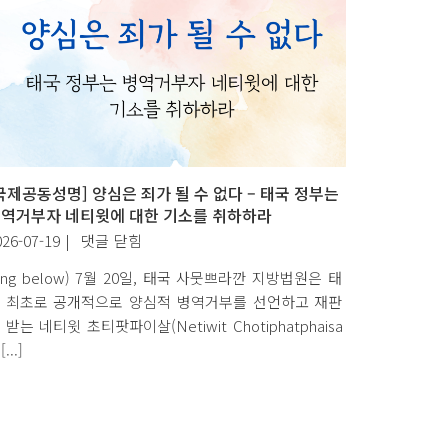
국제공동성명] 양심은 죄가 될 수 없다 – 태국 정부는
역거부자 네티윗에 대한 기소를 취하하라
[국
026-07-19
|
댓글 닫힘
제
Eng below) 7월 20일, 태국 사뭇쁘라깐 지방법원은 태
공
 최초로 공개적으로 양심적 병역거부를 선언하고 재판
동
 받는 네티윗 초티팟파이살(Netiwit Chotiphatphaisa
성
[...]
명]
양
심
은