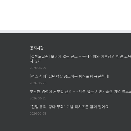
타
포
트
에
서
남
긴
공지사항
질
[절찬모집중] 보이지 않는 탄소 – 군사주의와 기후정의 청년 교육
차, 2차
문
2026-06-29
–
학
[팩스 항의] 집단학살 공조하는 방산포럼 규탄한다!
살
2026-06-26
은
부당한 명령에 거부할 권리 – <제복 입은 시민> 출간 기념 북토
누
2026-06-15
구
“전쟁 유죄, 평화 무죄” 기념 티셔츠를 함께 입어요!
의
2026-05-28
손
에