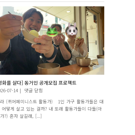
죄
가
될
수
없
다
–
태
국
정
부
는
평화를 살다] 동거인 공개모집 프로젝트
병
[평
026-07-14
|
댓글 닫힘
역
화
라 (퀴어페미니스트 활동가) 1인 가구 활동가들은 대
거
를
 어떻게 살고 있는 걸까? 내 또래 활동가들이 다들(아
부
살
가?) 혼자 살길래, [...]
자
다]
네
동
티
거