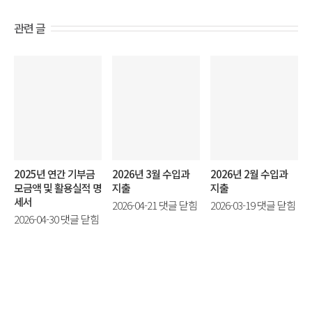
관련 글
2025년 연간 기부금
2026년 3월 수입과
2026년 2월 수입과
모금액 및 활용실적 명
지출
지출
세서
2026
2026
2026-04-21
댓글 닫힘
2026-03-19
댓글 닫힘
2025
2026-04-30
댓글 닫힘
년
년
년
3
2
연
월
월
간
수
수
기
입
입
부
과
과