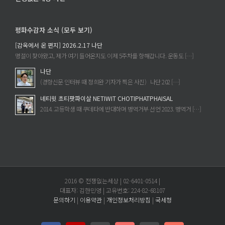
평화수감자 소식 (모두 보기)
[감옥에서 온 편지] 2026.2.17 나단
명절이 찾아왔고, 제가 여기 들어온지도 이제 5주차를 향해갑니다. 운동도 […]
나단
(경향신문 인터뷰 때 정희완 기자가 찍은 사진) 나단 202 […]
네티윗 초티팟파이살 NETIWIT CHOTIPHATPHAISAL
2014. 고등학생 때 쿠데타에 반대하며 병역거부 선언 2023. 병역거 […]
2016 © 전쟁없는세상 | 02-6401-0514 |
대표자: 김한민영 | 고유번호: 224-82-68107
문의하기
|
이용약관
|
개인정보처리방침
|
국세청