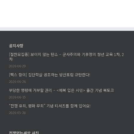
금
지
지
모
출
출
금
에
에
액
및
활
용
공지사항
실
[절찬모집중] 보이지 않는 탄소 – 군사주의와 기후정의 청년 교육 1차, 2
적
차
명
2026-06-29
세
[팩스 항의] 집단학살 공조하는 방산포럼 규탄한다!
서
2026-06-26
에
부당한 명령에 거부할 권리 – <제복 입은 시민> 출간 기념 북토크
2026-06-15
“전쟁 유죄, 평화 무죄” 기념 티셔츠를 함께 입어요!
2026-05-28
전쟁없는세상 사진