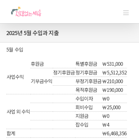
2025년 5월 수입과 지출
5월 수입
후원금
특별후원금
￦531,000
정기후원금
정기후원금
￦5,512,352
사업수익
기부금수익
부정기후원금
￦210,000
목적후원금
￦190,000
수입이자
￦0
회비수입
￦25,000
사업 외 수익
지원금
￦0
잡수입
￦4
합계
￦6,468,356