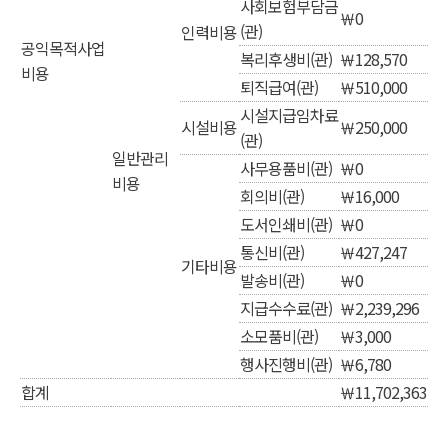
사회보험부담금
￦0
(관)
인력비용
공익목적사업
복리후생비(관)
￦128,570
비용
퇴직급여(관)
￦510,000
시설지급임차료
시설비용
￦250,000
(관)
일반관리
사무용품비(관)
￦0
비용
회의비(관)
￦16,000
도서인쇄비(관)
￦0
통신비(관)
￦427,247
기타비용
발송비(관)
￦0
지급수수료(관)
￦2,239,296
소모품비(관)
￦3,000
행사진행비(관)
￦6,780
합계
￦11,702,363