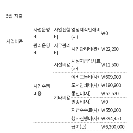
5월 지출
사업운영
사업진행
영상제작인쇄비
￦0
비
비
(사)
사업비용
관리운영
사무관리
사업관리비(관)
￦22,200
비
비
시설지급임차료
시설비용
￦12,500
(사)
여비교통비(사)
￦609,000
도서인쇄비(사)
￦180,800
사업수행
비용
통신비(사)
￦52,520
기타비용
발송비(사)
￦0
지급수수료(사)
￦550,000
행사진행비(사)
￦394,450
급여(관)
￦6,300,000