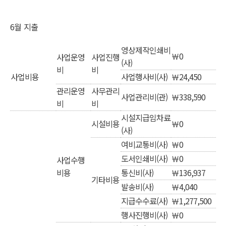
6월 지출
영상제작인쇄비
￦0
사업운영
사업진행
(사)
비
비
사업비용
사업행사비(사)
￦24,450
관리운영
사무관리
사업관리비(관)
￦338,590
비
비
시설지급임차료
시설비용
￦0
(사)
여비교통비(사)
￦0
도서인쇄비(사)
￦0
사업수행
비용
통신비(사)
￦136,937
기타비용
발송비(사)
￦4,040
지급수수료(사)
￦1,277,500
행사진행비(사)
￦0