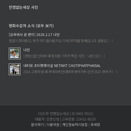
전쟁없는세상 사진
평화수감자 소식 (모두 보기)
[감옥에서 온 편지] 2026.2.17 나단
명절이 찾아왔고, 제가 여기 들어온지도 이제 5주차를 향해갑니다. 운동도 […]
나단
(경향신문 인터뷰 때 정희완 기자가 찍은 사진) 나단 202 […]
네티윗 초티팟파이살 NETIWIT CHOTIPHATPHAISAL
2014. 고등학생 때 쿠데타에 반대하며 병역거부 선언 2023. 병역거 […]
2016 © 전쟁없는세상 | 02-6401-0514 |
대표자: 김한민영 | 고유번호: 224-82-68107
문의하기
|
이용약관
|
개인정보처리방침
|
국세청