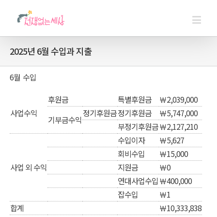
2025년 6월 수입과 지출
6월 수입
후원금
특별후원금
￦2,039,000
사업수익
정기후원금
정기후원금
￦5,747,000
기부금수익
부정기후원금
￦2,127,210
수입이자
￦5,627
회비수입
￦15,000
사업 외 수익
지원금
￦0
연대사업수입
￦400,000
잡수입
￦1
합계
￦10,333,838