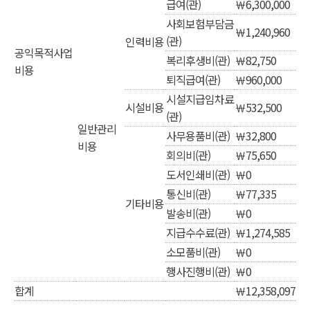
급여(관)
￦6,300,000
사회보험부담금
￦1,240,960
(관)
인력비용
공익목적사업
복리후생비(관)
￦82,750
비용
퇴직급여(관)
￦960,000
시설지급임차료
시설비용
￦532,500
(관)
일반관리
사무용품비(관)
￦32,800
비용
회의비(관)
￦75,650
도서인쇄비(관)
￦0
통신비(관)
￦77,335
기타비용
발송비(관)
￦0
지급수수료(관)
￦1,274,585
소모품비(관)
￦0
행사진행비(관)
￦0
합계
￦12,358,097