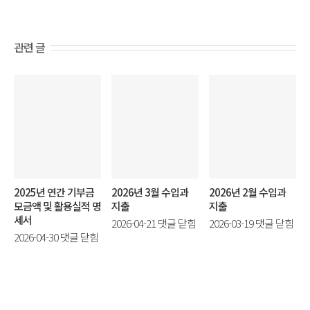
관련 글
2025년 연간 기부금
2026년 3월 수입과
2026년 2월 수입과
모금액 및 활용실적 명
지출
지출
세서
2026
2026
2026-04-21
댓글 닫힘
2026-03-19
댓글 닫힘
2025
2026-04-30
댓글 닫힘
년
년
년
3
2
연
월
월
간
수
수
기
입
입