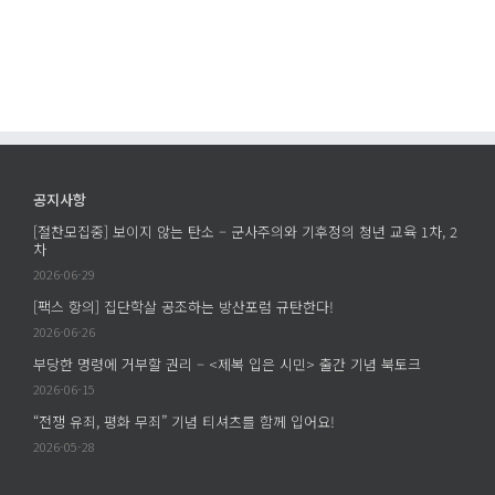
부
과
과
금
지
지
모
출
출
금
에
에
액
및
활
용
공지사항
실
[절찬모집중] 보이지 않는 탄소 – 군사주의와 기후정의 청년 교육 1차, 2
적
차
명
2026-06-29
세
[팩스 항의] 집단학살 공조하는 방산포럼 규탄한다!
서
2026-06-26
에
부당한 명령에 거부할 권리 – <제복 입은 시민> 출간 기념 북토크
2026-06-15
“전쟁 유죄, 평화 무죄” 기념 티셔츠를 함께 입어요!
2026-05-28