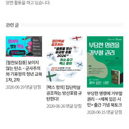
양한 활동을 하고 있습니다.
관련 글
[절찬모집중] 보이지
않는 탄소 – 군사주의
와 기후정의 청년 교육
1차, 2차
[절
2026-06-29
댓글 닫힘
[팩스 항의] 집단학살
공조하는 방산포럼 규
찬
부당한 명령에 거부할
탄한다!
권리 – <제복 입은 시
모
민> 출간 기념 북토크
[팩
2026-06-26
댓글 닫힘
집
부
2026-06-15
댓글 닫힘
스
중]
당
항
보
한
의]
이