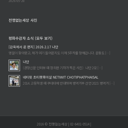
1
2026-05-28
념
차,
북
2
토
차
전쟁없는세상 사진
크
에
에
평화수감자 소식 (모두 보기)
[감옥에서 온 편지] 2026.2.17 나단
명절이 찾아왔고, 제가 여기 들어온지도 이제 5주차를 향해갑니다. 운동도 […]
나단
(경향신문 인터뷰 때 정희완 기자가 찍은 사진) 나단 202 […]
네티윗 초티팟파이살 NETIWIT CHOTIPHATPHAISAL
2014. 고등학생 때 쿠데타에 반대하며 병역거부 선언 2023. 병역거 […]
2016 © 전쟁없는세상 | 02-6401-0514 |