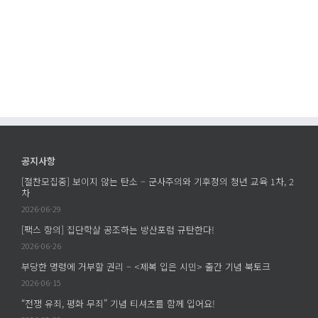
명
집
지
령
단
않
에
학
는
거
살
탄
부
공
소
할
조
–
권
하
군
리
는
사
–
방
주
<
산
의
공지사항
제
포
와
[절찬모집중] 보이지 않는 탄소 – 군사주의와 기후정의 청년 교육 1차, 2
복
럼
기
차
입
규
후
2026-06-29
은
탄
정
[팩스 항의] 집단학살 공조하는 방산포럼 규탄한다!
시
한
의
2026-06-26
민
다!
청
부당한 명령에 거부할 권리 – <제복 입은 시민> 출간 기념 북토크
>
에
년
출
2026-06-15
교
간
육
“전쟁 유죄, 평화 무죄” 기념 티셔츠를 함께 입어요!
기