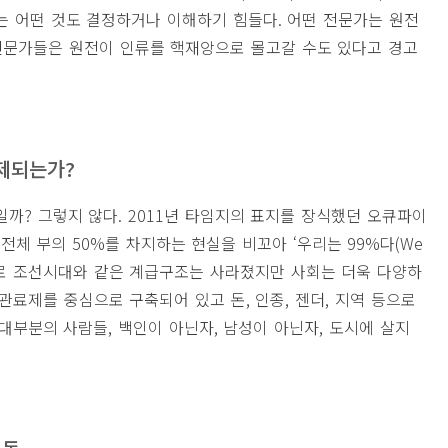
는 어떤 것도 결정하거나 이해하기 힘들다
.
어떤 전문가는 원전
전문가들은 원전이 인류를 핵재앙으로 몰고갈 수도 있다고 경고
제되는가
?
일까
?
그렇지 않다
. 2011
년 타임지의 표지를 장식했던 오큐파이
 전체 부의
50%
를 차지하는 현실을 비꼬아 ‘우리는
99%
다
(We
 조선시대와 같은 계급구조는 사라졌지만 사회는 더욱 다양하
 관료제를 중심으로 구축되어 있고 돈
,
인종
,
젠더
,
지역 등으로
 대부분의 사람들
,
백인이 아닌자
,
남성이 아닌자
,
도시에 살지