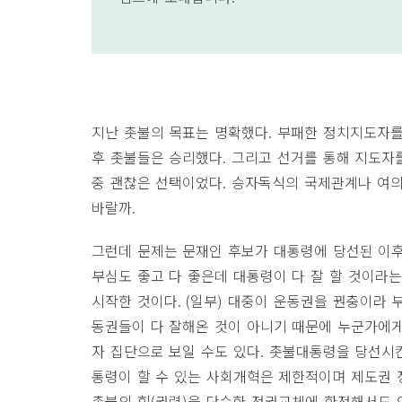
지난 촛불의 목표는 명확했다
.
부패한 정치지도자를
후 촛불들은 승리했다
.
그리고 선거를 통해 지도자
중 괜찮은 선택이었다
.
승자독식의 국제관계나 여의
바랄까
.
그런데 문제는 문재인 후보가 대통령에 당선된 이
부심도 좋고 다 좋은데 대통령이 다 잘 할 것이라
시작한 것이다
. (
일부
)
대중이 운동권을 꿘충이라 부
동권들이 다 잘해온 것이 아니기 때문에 누군가에
자 집단으로 보일 수도 있다
.
촛불대통령을 당선시킨
통령이 할 수 있는 사회개혁은 제한적이며 제도권 
촛불의 힘
(
권력
)
을 단순한 정권교체에 한정해서도 