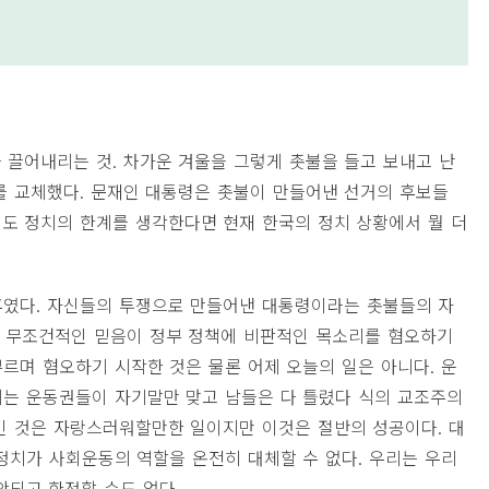
 끌어내리는 것
.
차가운 겨울을 그렇게 촛불을 들고 보내고 난
를 교체했다
.
문재인 대통령은 촛불이 만들어낸 선거의 후보들
도 정치의 한계를 생각한다면 현재 한국의 정치 상황에서 뭘 더
후였다
.
자신들의 투쟁으로 만들어낸 대통령이라는 촛불들의 자
는 무조건적인 믿음이 정부 정책에 비판적인 목소리를 혐오하기
르며 혐오하기 시작한 것은 물론 어제 오늘의 일은 아니다
.
운
게는 운동권들이 자기말만 맞고 남들은 다 틀렸다 식의 교조주의
 것은 자랑스러워할만한 일이지만 이것은 절반의 성공이다
.
대
정치가 사회운동의 역할을 온전히 대체할 수 없다
.
우리는 우리
안되고 한정할 수도 없다
.