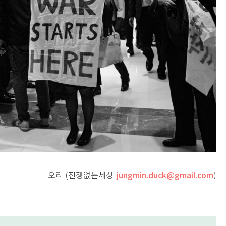
오리
(
전쟁없는세상
jungmin.duck@gmail.com
)