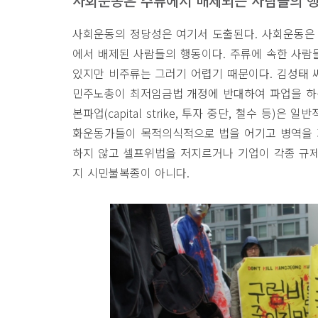
사회운동은 주류에서 배제되는 사람들의 
사회운동의 정당성은 여기서 도출된다
.
사회운동은 
에서 배제된 사람들의 행동이다
.
주류에 속한 사람
있지만 비주류는 그러기 어렵기 때문이다
.
김성태 
민주노총이 최저임금법 개정에 반대하여 파업을 하
본파업
(capital strike,
투자 중단
,
철수 등
)
은 일반
화운동가들이 목적의식적으로 법을 어기고 병역을 
하지 않고 셀프위법을 저지르거나 기업이 각종 규
지 시민불복종이 아니다
.