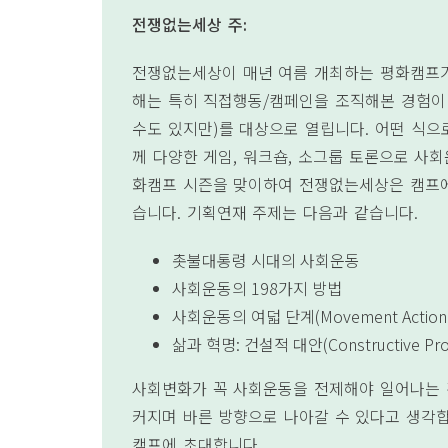
전쟁없는세상 주
:
전쟁없는세상이 매년 여름 개최하는 평화캠프
해는 특히 직접행동
/
캠페인을 조직해본 경험이
수도 있지만
)
를 대상으로 열립니다
.
어떤 식으
께 다양한 게임
,
워크숍
,
소그룹 토론으로 사회
화캠프 시즌을 맞이하여 전쟁없는세상은 캠프에
습니다
.
기획연재 주제는 다음과 같습니다
.
촛불대통령 시대의 사회운동
사회운동의
198
가지 방법
사회운동의 여덟 단계
(Movement Action
삶과 혁명
:
건설적 대안
(Constructive Pr
사회변화가 꼭 사회운동을 전제해야 일어나는 
커지며 바른 방향으로 나아갈 수 있다고 생각
캠프에 초대합니다
.