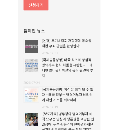
캠페인 뉴스
[논평] 무기박람회 저항행동 항소심
재판 무죄 판결을 환영한다
2026-07-31
[국제공동성명] 태국 최초의 양심적
병역거부 형사 처벌을 규탄한다 – 네
티윗 초티팟파이살의 유죄 판결에 부
쳐
2026-07-24
[국제공동성명] 양심은 죄가 될 수 없
다 – 태국 정부는 병역거부자 네티윗
에 대한 기소를 취하하라
2026-07-19
[보도자료] 병무청의 병역거부자 해
직 요구는 양심과 생존권을 겨냥한 인
권침해, 두부 활동가와 한베평화재단
국가인권위원회에 공동 진정 기자회