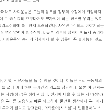
하더라도 사회운동은 그들의 임무를 정부의 수장에게 위임하지
데 그 중산층의 요구마저도 부차적이 되는 경우를 우리는 많이
엘리트주의에 복무한지 오래되었다
.
자유민주주의로 이야기되는
 외부의 압력이 필수적이다
.
물론 외부의 압력이 반드시 승리하
 사회운동의 승리의 역사에서 볼 수 있듯이 꼭 불가능한 것도
가
,
기업
,
전문가들을 들 수 있을 것이다
.
이들은 우리 공동체의
기를 쏘네 마네 하며 국가간의 외교를 담당한다
.
물론 이 권력은
되는 사람
(
정당
)
은 정해져 있다
.
선거에 나올 수 있는 사람
(
정당
)
은 우리를 고용하고 때론 해고하며
,
물건을 생산해서 우리에게
면 루저가 된다고 광고한다
.
의학용어
(
시스템
)
나 법률용어
(
시스