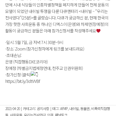
만에 시내 식당들의 인종차별정책을 폐지하게 만들어 전체 운동의
모델이 되었던 내쉬빌 투쟁을 다룬 다큐멘터리 <내쉬빌 – “우리는
전사였다”(25분)>를 골랐습니다. 다큐가 궁금하신 분, 현재 한국의
가장 핫한 사회운동 중 하나인 디엑스이(은영)와 차제연(장예정)의
활동이 궁금하신 분들은 아래 참가신청서를 작성해주세요
-일시: 5월 7일, 금 저녁 7시 30분~9시
-장소: Zoom (참가신청자에게 링크를 보내드려요)
-초대손님:
은영 (직접행동DXE코리아)
장예정 (차별금지법제정연대, 천주교 인권위원회)
-참가신청 (클릭)
https://bit.ly/3dtVVBf
2021-04-20
|
카테고리:
공지사항
|
태그:
AFMP
,
내쉬빌
,
동물권
,
비폭력직접행
동
,
사회운동
,
우리는전사였다
,
인권
,
패널토크