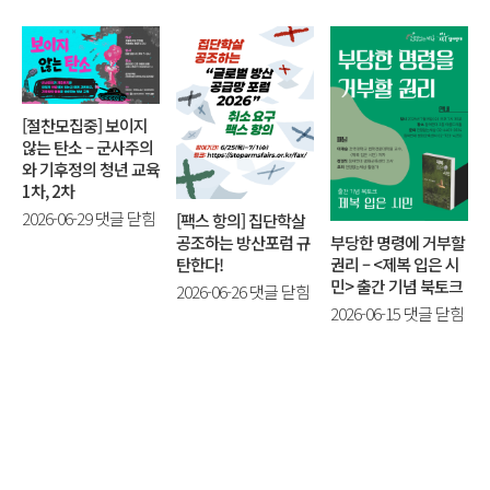
[절찬모집중] 보이지
않는 탄소 – 군사주의
와 기후정의 청년 교육
1차, 2차
[절
2026-06-29
댓글 닫힘
[팩스 항의] 집단학살
공조하는 방산포럼 규
찬
부당한 명령에 거부할
탄한다!
권리 – <제복 입은 시
모
민> 출간 기념 북토크
[팩
2026-06-26
댓글 닫힘
집
부
2026-06-15
댓글 닫힘
스
중]
당
항
보
한
의]
이
명
집
지
령
단
않
에
학
는
거
살
탄
부