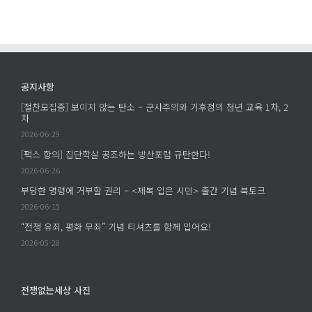
공
소
할
조
–
권
하
군
리
는
사
–
방
주
<
산
의
공지사항
제
포
와
[절찬모집중] 보이지 않는 탄소 – 군사주의와 기후정의 청년 교육 1차, 2
복
럼
기
차
입
규
후
2026-06-29
은
탄
정
[팩스 항의] 집단학살 공조하는 방산포럼 규탄한다!
시
한
의
2026-06-26
민
다!
청
부당한 명령에 거부할 권리 – <제복 입은 시민> 출간 기념 북토크
>
에
년
출
2026-06-15
교
간
육
“전쟁 유죄, 평화 무죄” 기념 티셔츠를 함께 입어요!
기
1
2026-05-28
념
차,
북
2
토
차
전쟁없는세상 사진
크
에