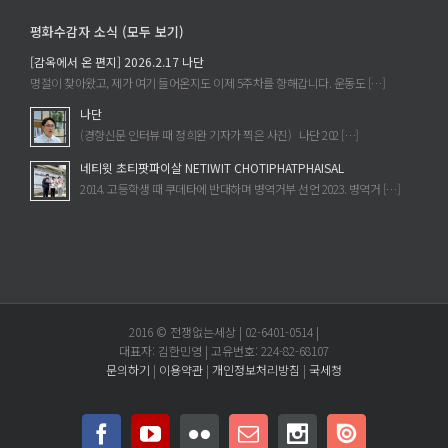
에
평화수감자 소식 (모두 보기)
[감옥에서 온 편지] 2026.2.17 나단
명절이 찾아왔고, 제가 여기 들어온지도 이제 5주차를 향해갑니다. 운동도 […]
나단
(경향신문 인터뷰 때 정희완 기자가 찍은 사진) 나단 202 […]
네티윗 초티팟파이살 NETIWIT CHOTIPHATPHAISAL
2014. 고등학생 때 쿠데타에 반대하며 병역거부 선언 2023. 병역거 […]
2016 © 전쟁없는세상 | 02-6401-0514 |
대표자: 김한민영 | 고유번호: 224-82-68107
문의하기
|
이용약관
|
개인정보처리방침
|
국세청