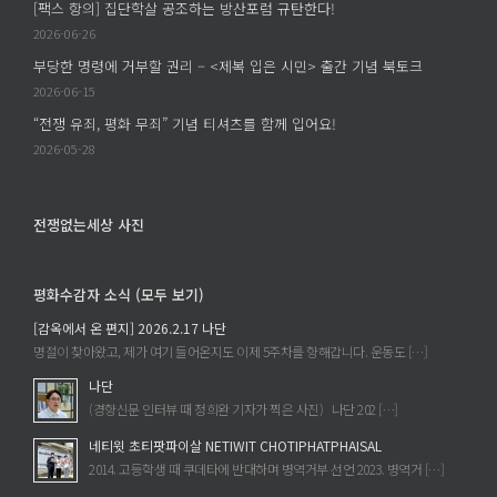
[팩스 항의] 집단학살 공조하는 방산포럼 규탄한다!
시
한
의
2026-06-26
민
다!
청
부당한 명령에 거부할 권리 – <제복 입은 시민> 출간 기념 북토크
>
에
년
출
2026-06-15
교
간
육
“전쟁 유죄, 평화 무죄” 기념 티셔츠를 함께 입어요!
기
1
2026-05-28
념
차,
북
2
토
차
전쟁없는세상 사진
크
에
에
평화수감자 소식 (모두 보기)
[감옥에서 온 편지] 2026.2.17 나단
명절이 찾아왔고, 제가 여기 들어온지도 이제 5주차를 향해갑니다. 운동도 […]
나단
(경향신문 인터뷰 때 정희완 기자가 찍은 사진) 나단 202 […]
네티윗 초티팟파이살 NETIWIT CHOTIPHATPHAISAL
2014. 고등학생 때 쿠데타에 반대하며 병역거부 선언 2023. 병역거 […]