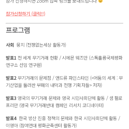
참가 신청하시면 Zoom 접속 링크를 보내드립니다
참가신청하기 (클릭!!)
프로그램
사회
뭉치 (전쟁없는세상 활동가)
발표1
전 세계 무기거래 현황 / 시에몬 웨즈만 (스톡홀름국제평화
연구소 선임 연구원)
발표2
무기거래의 문제점 / 앤드류 파인스타인 (<어둠의 세계 : 무
기산업을 둘러싼 부패의 내막과 전쟁 기획자들> 저자)
발표3
영국의 무기거래 문제와 영국 시민사회단체 활동 / 샘 펄로
프리만 (영국 무기거래반대 캠페인 리서치 코디네이터)
발표4
한국 방산 진흥 정책의 문제와 한국 시민사회단체 활동 /
이영아 (참여연대 평화군축센터 활동가)