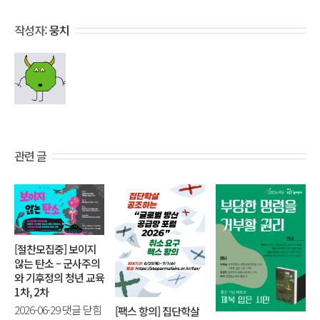
작성자:
뭉치
관련 글
[절찬모집중] 보이지
않는 탄소 – 군사주의
와 기후정의 청년 교육
1차, 2차
[절
2026-06-29
댓글 닫힘
[팩스 항의] 집단학살