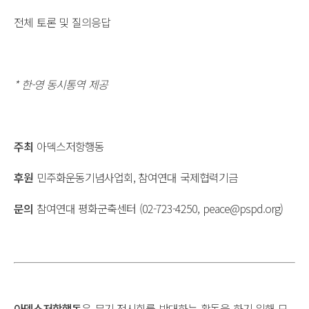
전체 토론 및 질의응답
* 한-영 동시통역 제공
주최
아덱스저항행동
후원
민주화운동기념사업회, 참여연대 국제협력기금
문의
참여연대 평화군축센터 (02-723-4250, peace@pspd.org)
아덱스저항행동
은 무기 전시회를 반대하는 활동을 하기 위해 모