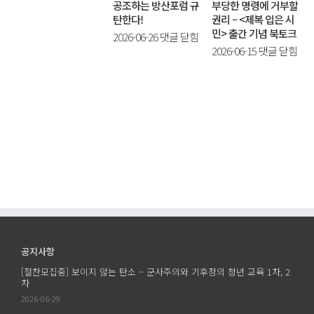
공조하는 방산포럼 규
찬
부당한 명령에 거부할
탄한다!
권리 – <제복 입은 시
모
민> 출간 기념 북토크
[팩
2026-06-26
댓글 닫힘
집
부
2026-06-15
댓글 닫힘
스
중]
당
항
보
한
의]
이
명
집
지
령
단
않
에
학
는
거
살
탄
부
공
소
할
조
–
권
하
군
리
는
사
–
방
주
<
산
의
공지사항
제
포
와
[절찬모집중] 보이지 않는 탄소 – 군사주의와 기후정의 청년 교육 1차, 2
복
럼
기
차
입
규
후
2026-06-29
은
탄
정