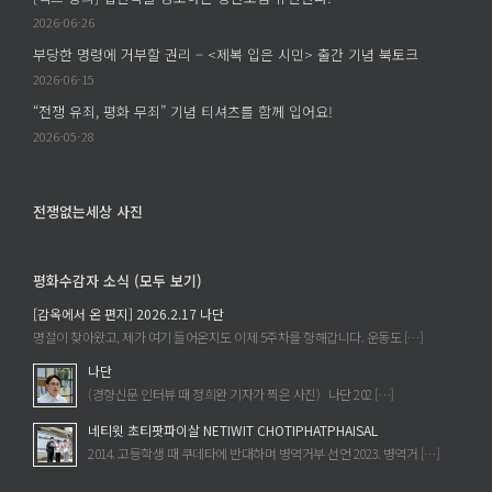
시
한
의
2026-06-26
민
다!
청
부당한 명령에 거부할 권리 – <제복 입은 시민> 출간 기념 북토크
>
에
년
출
2026-06-15
교
간
육
“전쟁 유죄, 평화 무죄” 기념 티셔츠를 함께 입어요!
기
1
2026-05-28
념
차,
북
2
토
차
전쟁없는세상 사진
크
에
에
평화수감자 소식 (모두 보기)
[감옥에서 온 편지] 2026.2.17 나단
명절이 찾아왔고, 제가 여기 들어온지도 이제 5주차를 향해갑니다. 운동도 […]
나단
(경향신문 인터뷰 때 정희완 기자가 찍은 사진) 나단 202 […]
네티윗 초티팟파이살 NETIWIT CHOTIPHATPHAISAL
2014. 고등학생 때 쿠데타에 반대하며 병역거부 선언 2023. 병역거 […]