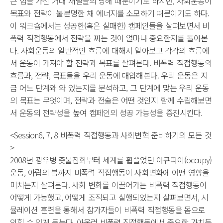
큰 힘을 가진 거대 재벌들의 방해 때문이기도 하지만, 사회운동이
목표와 전략이 불분명한 채 에너지를 소모하기 때문이기도 하다.
이 워크숍에서는 성공한(혹은 실패한) 캠페인들을 살펴보면서 비
폭력 직접행동에서 전략을 짜는 것이 얼마나 중요한지를 돌아본
다. 사회운동의 일반적인 흐름에 대해서 알아보고 각각의 흐름에
서 운동이 가져야 할 전략과 목표를 살펴본다. 비폭력 직접행동의
흐름과, 전략, 목표들을 우리 운동에 대입해본다. 우리 운동은 지
금 어느 단계와 와 있는지를 분석하고, 그 단계에 맞는 우리 운동
의 목표는 무엇이며, 전략과 전술은 어떤 것인지 함께 수립해보면
서 운동의 전략성을 높여 캠페인의 성공 가능성을 증진시킨다.
<Session6, 7, 8 비폭력 직접행동과 사회변혁 준비하기의 모든 것
>
2008년 광우병 촛불집회부터 세계를 휩쓸었던 아큐파이(occupy)
운동, 아랍의 봄까지 비폭력 직접행동이 사회변화에 어떤 영향을
미치는지 살펴본다. 사회 변화를 이끌어가는 비폭력 직접행동이
어떻게 가능했고, 어떻게 조직되고 실행되었는지 살펴보면서, 시
뮬레이션 훈련을 통해서 참가자들이 비폭력 직접행동을 몸으로
익힐 수 있게 돕는다. 아울러 비폭력 직접행동에서 중요한 가치들