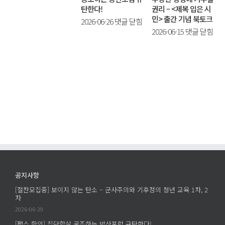
탄한다!
권리 – <제복 입은 시
모
민> 출간 기념 북토크
[팩
2026-06-26
댓글 닫힘
집
부
2026-06-15
댓글 닫힘
스
중]
당
항
보
한
의]
이
명
집
지
령
단
않
에
학
는
거
살
탄
부
공
소
할
조
–
권
하
군
리
는
사
–
방
주
<
산
의
공지사항
제
포
와
[절찬모집중] 보이지 않는 탄소 – 군사주의와 기후정의 청년 교육 1차, 2
복
럼
기
차
입
규
후
2026-06-29
은
탄
정
[팩스 항의] 집단학살 공조하는 방산포럼 규탄한다!