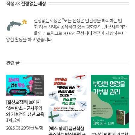
작성자:
전쟁없는세상
전쟁없는세상은 "모든 전쟁은 인간성을 파괴하는 범
죄"라는 신념을 공유하고 있는 평화주의, 반군사주의자
들의 네트워크로 2003년 구성되어 전쟁에 저항하는 다
양한 활동을 하고 있습니다.
관련 글
[절찬모집중] 보이지
않는 탄소 – 군사주의
와 기후정의 청년 교육
1차, 2차
[절
2026-06-29
댓글 닫힘
[팩스 항의] 집단학살
공조하는 방산포럼 규
찬
부당한 명령에 거부할