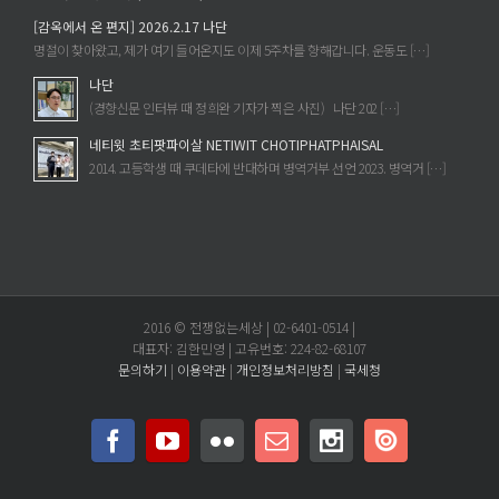
[감옥에서 온 편지] 2026.2.17 나단
명절이 찾아왔고, 제가 여기 들어온지도 이제 5주차를 향해갑니다. 운동도 […]
나단
(경향신문 인터뷰 때 정희완 기자가 찍은 사진) 나단 202 […]
네티윗 초티팟파이살 NETIWIT CHOTIPHATPHAISAL
2014. 고등학생 때 쿠데타에 반대하며 병역거부 선언 2023. 병역거 […]
2016 © 전쟁없는세상 | 02-6401-0514 |
대표자: 김한민영 | 고유번호: 224-82-68107
문의하기
|
이용약관
|
개인정보처리방침
|
국세청