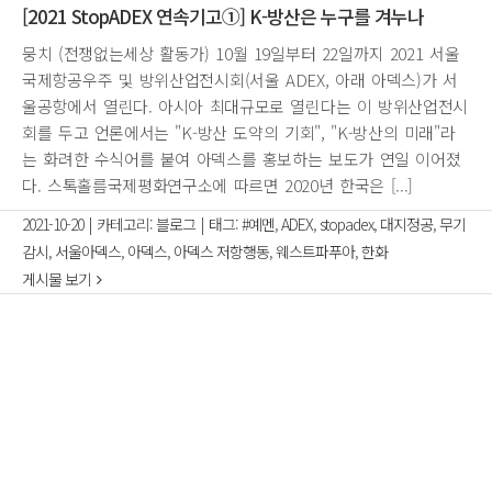
[2021 StopADEX 연속기고①] K-방산은 누구를 겨누나
뭉치 (전쟁없는세상 활동가) 10월 19일부터 22일까지 2021 서울
국제항공우주 및 방위산업전시회(서울 ADEX, 아래 아덱스)가 서
울공항에서 열린다. 아시아 최대규모로 열린다는 이 방위산업전시
회를 두고 언론에서는 "K-방산 도약의 기회", "K-방산의 미래"라
는 화려한 수식어를 붙여 아덱스를 홍보하는 보도가 연일 이어졌
다. 스톡홀름국제평화연구소에 따르면 2020년 한국은 [...]
2021-10-20
|
카테고리:
블로그
|
태그:
#예멘
,
ADEX
,
stopadex
,
대지정공
,
무기
감시
,
서울아덱스
,
아덱스
,
아덱스 저항행동
,
웨스트파푸아
,
한화
게시물 보기