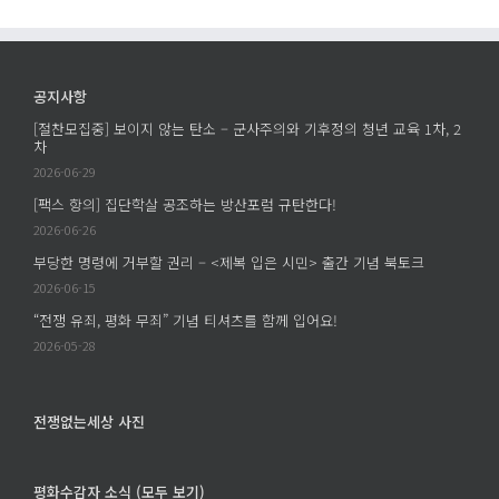
공지사항
[절찬모집중] 보이지 않는 탄소 – 군사주의와 기후정의 청년 교육 1차, 2
차
2026-06-29
[팩스 항의] 집단학살 공조하는 방산포럼 규탄한다!
2026-06-26
부당한 명령에 거부할 권리 – <제복 입은 시민> 출간 기념 북토크
2026-06-15
“전쟁 유죄, 평화 무죄” 기념 티셔츠를 함께 입어요!
2026-05-28
전쟁없는세상 사진
평화수감자 소식 (모두 보기)