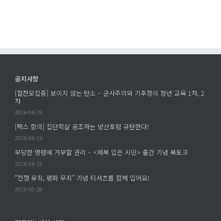
공지사항
[절찬모집중] 보이지 않는 탄소 – 군사주의와 기후정의 청년 교육 1차, 2
차
2026-06-29
[팩스 항의] 집단학살 공조하는 방산포럼 규탄한다!
2026-06-26
부당한 명령에 거부할 권리 – <제복 입은 시민> 출간 기념 북토크
2026-06-15
“전쟁 유죄, 평화 무죄” 기념 티셔츠를 함께 입어요!
2026-05-28