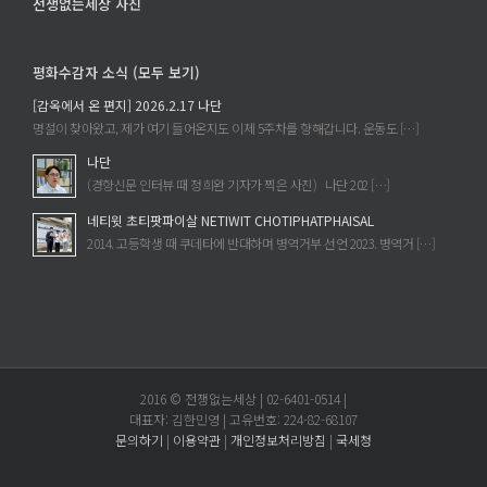
전쟁없는세상 사진
평화수감자 소식 (모두 보기)
[감옥에서 온 편지] 2026.2.17 나단
명절이 찾아왔고, 제가 여기 들어온지도 이제 5주차를 향해갑니다. 운동도 […]
나단
(경향신문 인터뷰 때 정희완 기자가 찍은 사진) 나단 202 […]
네티윗 초티팟파이살 NETIWIT CHOTIPHATPHAISAL
2014. 고등학생 때 쿠데타에 반대하며 병역거부 선언 2023. 병역거 […]
2016 © 전쟁없는세상 | 02-6401-0514 |
대표자: 김한민영 | 고유번호: 224-82-68107
문의하기
|
이용약관
|
개인정보처리방침
|
국세청