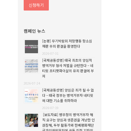
캠페인 뉴스
[논평] 무기박람회 저항행동 항소심
재판 무죄 판결을 환영한다
2026-07-31
[국제공동성명] 태국 최초의 양심적
병역거부 형사 처벌을 규탄한다 – 네
티윗 초티팟파이살의 유죄 판결에 부
쳐
2026-07-24
[국제공동성명] 양심은 죄가 될 수 없
다 – 태국 정부는 병역거부자 네티윗
에 대한 기소를 취하하라
2026-07-19
[보도자료] 병무청의 병역거부자 해
직 요구는 양심과 생존권을 겨냥한 인
권침해, 두부 활동가와 한베평화재단
국가인권위원회에 공동 진정 기자회