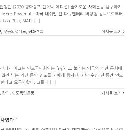
 (토) 진행된 [2020 평화캠프 팬데믹 에디션] 슬기로운 사회운동 탐구하기
e More Powerful - 미국 내쉬빌 편 다큐멘터리 버밍험 감옥으로부터
 Plan, MAP) [...]
꾸
,
운동의설계도
,
평화캠프
게시물 보기
, 모한다스 간디가 이끄는 인도국민회의는 "raj"라고 불리는 영국의 식민 통치에
훨씬 넘는 기간 동안 인도를 지배해 왔지만, 지난 수십 년 동안 인도
고 요구해왔다. 그들의 [...]
,
간디
,
인도독립운동
게시물 보기
전사였다”
 미국 테네시주 내쉬빌의 아프리칸 미국인 대학생들을 대상으로 비폭력