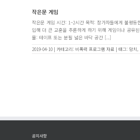
작은문 게임
작은문 게임 시간: 1~2시간 목적: 참가자들에게 불평
입해 더 큰 교훈을 추론하게 하기 위해 게임이나 공유된
물: 테이프 또는 분필 넓은 바닥 공간 [...]
2019-04-10
|
카테고리:
비폭력 프로그램 자료
|
태그:
망치
,
공지사항