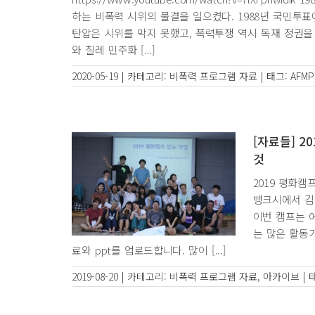
하는 비폭력 시위의 물결을 일으켰다. 1988년 국민투
탄압은 시위를 막지 못했고, 폭력투쟁 역시 독재 정권
와 칠레 민주화 [...]
2020-05-19
|
카테고리:
비폭력 프로그램 자료
|
태그:
AFMP
[자료들] 2
것
2019 평화캠
뱅크시에서 김진
이번 캠프는 
는 많은 활동
료와 ppt를 업로드합니다. 많이 [...]
2019-08-20
|
카테고리:
비폭력 프로그램 자료
,
아카이브
|