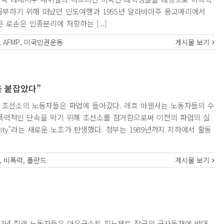
공부하기 위해 떠났던 인도여행과 1955년 알라바마주 몽고메리에서
로손은 인종분리에 저항하는 [...]
,
AFMP
,
미국민권운동
게시물 보기
을 붙잡았다”
8월, 그단스크 조선소의 노동자들은 파업에 들어갔다. 레흐 바웬사는 노동자들의 수
폭력적인 단속을 막기 위해 조선소를 점거함으로써 이전의 파업의 실
rity"라는 새로운 노조가 탄생했다. 정부는 1989년까지 지하에서 활동
,
비폭력
,
폴란드
게시물 보기
nwidik 1983년 칠레 노동자들은 아우구스토 피노체트 장군의 군사독재에 반대