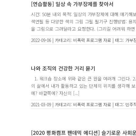
[연습활동] 일상 속 가부장제를 찾아서
시간: 50분 내외 목적: 일상의 가부장제에 대해 얘기해보
색연필 등 다양한 색의 그림 그릴 필기구 진행방법: 용
을 그림으로 그려달라고 요청한다. (그리길 어려워 하면 [.
2022-09-06
|
카테고리:
비폭력 프로그램 자료
|
태그:
가부
나와 조직의 건강한 거리 묻기
1. 워크숍 장소에 위와 같은 큰 원을 여러개 그린다. 2
의 삶에서 내가 활동하고 있는 단체의 위치를 생각해 보
에? 바깥쪽에? 자신의 [...]
2021-03-09
|
카테고리:
비폭력 프로그램 자료
|
태그:
민주
[2020 평화캠프 팬데믹 에디션] 슬기로운 사회