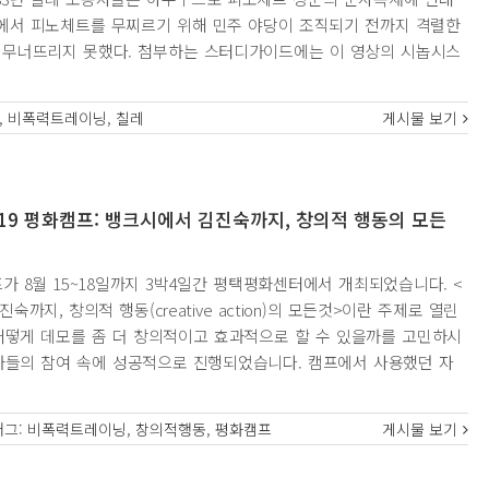
표에서 피노체트를 무찌르기 위해 민주 야당이 조직되기 전까지 격렬한
을 무너뜨리지 못했다. 첨부하는 스터디가이드에는 이 영상의 시놉시스
,
비폭력트레이닝
,
칠레
게시물 보기
019 평화캠프: 뱅크시에서 김진숙까지, 창의적 행동의 모든
프가 8월 15~18일까지 3박4일간 평택평화센터에서 개최되었습니다. <
숙까지, 창의적 행동(creative action)의 모든것>이란 주제로 열린
어떻게 데모를 좀 더 창의적이고 효과적으로 할 수 있을까를 고민하시
가들의 참여 속에 성공적으로 진행되었습니다. 캠프에서 사용했던 자
태그:
비폭력트레이닝
,
창의적행동
,
평화캠프
게시물 보기