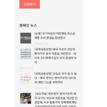
캠페인 뉴스
[논평] 무기박람회 저항행동 항소심
재판 무죄 판결을 환영한다
2026-07-31
[국제공동성명] 태국 최초의 양심적
병역거부 형사 처벌을 규탄한다 – 네
티윗 초티팟파이살의 유죄 판결에 부
쳐
2026-07-24
[국제공동성명] 양심은 죄가 될 수 없
다 – 태국 정부는 병역거부자 네티윗
에 대한 기소를 취하하라
2026-07-19
[보도자료] 병무청의 병역거부자 해
직 요구는 양심과 생존권을 겨냥한 인
권침해, 두부 활동가와 한베평화재단
국가인권위원회에 공동 진정 기자회