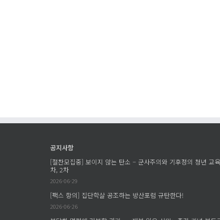
공지사항
[절찬모집중] 보이지 않는 탄소 – 군사주의와 기후정의 청년 교육
차, 2차
2026-06-29
[팩스 항의] 집단학살 공조하는 방산포럼 규탄한다!
2026-06-26