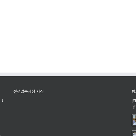
전쟁없는세상 사진
평
 1
[
명