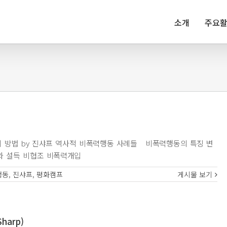
소개
주요
가지 방법 by 진샤프 역사적 비폭력행동 사례들 비폭력행동의 특징 변
와 설득 비협조 비폭력개입
행동
,
진샤프
,
평화캠프
게시물 보기
harp)