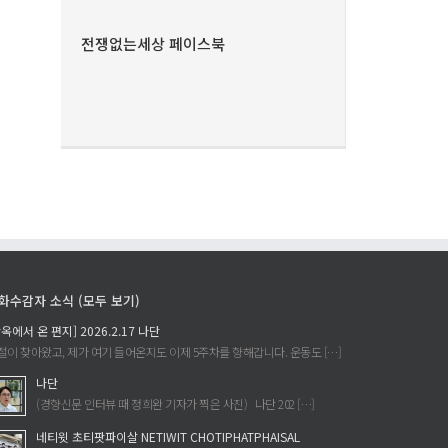
전쟁없는세상 페이스북
화수감자 소식 (모두 보기)
감옥에서 온 편지] 2026.2.17 나단
절이 찾아왔고, 제가 여기 들어온지도 이제 5주차를 향해갑니다. 운동도 […]
나단
(경향신문 인터뷰 때 정희완 기자가 찍은 사진) 나단 202 […]
네티윗 초티팟파이살 NETIWIT CHOTIPHATPHAISAL