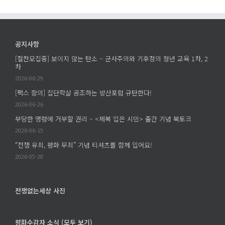
공지사항
[절찬모집중] 보이지 않는 탄소 – 군사주의와 기후정의 청년 교육 1차, 2
차
2026-06-29
[팩스 항의] 집단학살 공조하는 방산포럼 규탄한다!
2026-06-26
부당한 명령에 거부할 권리 – <제복 입은 시민> 출간 기념 북토크
2026-06-15
“전쟁 유죄, 평화 무죄” 기념 티셔츠를 함께 입어요!
2026-05-28
전쟁없는세상 사진
평화수감자 소식 (모두 보기)