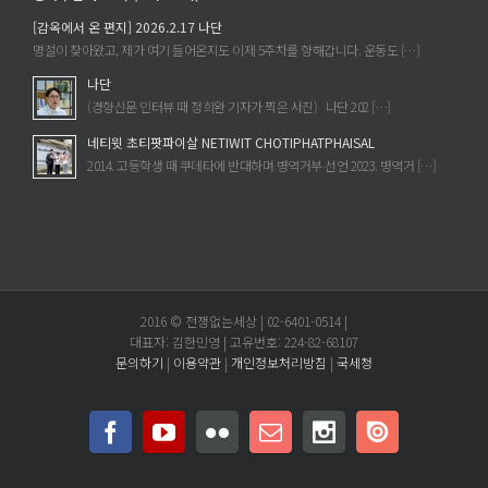
[감옥에서 온 편지] 2026.2.17 나단
명절이 찾아왔고, 제가 여기 들어온지도 이제 5주차를 향해갑니다. 운동도 […]
나단
(경향신문 인터뷰 때 정희완 기자가 찍은 사진) 나단 202 […]
네티윗 초티팟파이살 NETIWIT CHOTIPHATPHAISAL
2014. 고등학생 때 쿠데타에 반대하며 병역거부 선언 2023. 병역거 […]
2016 © 전쟁없는세상 | 02-6401-0514 |
대표자: 김한민영 | 고유번호: 224-82-68107
문의하기
|
이용약관
|
개인정보처리방침
|
국세청