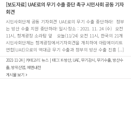
[보도자료] UAE로의 무기 수출 중단 촉구 시민사회 공동 기자
회견
시민사회단체 공동 기자회견 UAE로의 무기 수출 중단하라! 정부
는 방산 수출 지원 중단하라! 일시·장소 : 2021. 11. 24 (수) 오전
11시, 청계광장 소라탑 앞 오늘(11/24) 오전 11시, 한국의 21개
시민사회단체는 청계광장에서기자회견을 개최하여 아랍에미리트
연합(UAE)으로의 역대급 무기 수출과 정부의 방산 수출 진흥 [...]
2021-11-24
|
카테고리:
뉴스
|
태그:
K-방산
,
UAE
,
무기감시
,
무기수출
,
방산수
출
,
방위산업
,
예멘내전
게시물 보기