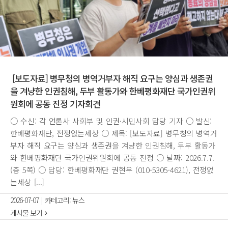
[보도자료] 병무청의 병역거부자 해직 요구는 양심과 생존권
을 겨냥한 인권침해, 두부 활동가와 한베평화재단 국가인권위
원회에 공동 진정 기자회견
○ 수신: 각 언론사 사회부 및 인권·시민사회 담당 기자 ○ 발신:
한베평화재단, 전쟁없는세상 ○ 제목: [보도자료] 병무청의 병역거
부자 해직 요구는 양심과 생존권을 겨냥한 인권침해, 두부 활동가
와 한베평화재단 국가인권위원회에 공동 진정 ○ 날짜: 2026.7.7.
(총 5쪽) ○ 담당: 한베평화재단 권현우 (010-5305-4621), 전쟁없
는세상 [...]
2026-07-07
|
카테고리:
뉴스
게시물 보기