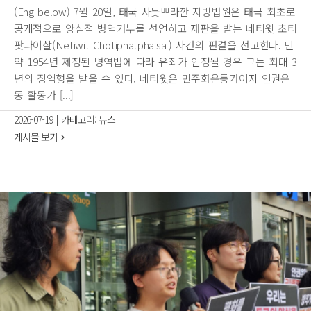
(Eng below) 7월 20일, 태국 사뭇쁘라깐 지방법원은 태국 최초로
공개적으로 양심적 병역거부를 선언하고 재판을 받는 네티윗 초티
팟파이살(Netiwit Chotiphatphaisal) 사건의 판결을 선고한다. 만
약 1954년 제정된 병역법에 따라 유죄가 인정될 경우 그는 최대 3
년의 징역형을 받을 수 있다. 네티윗은 민주화운동가이자 인권운
동 활동가 [...]
2026-07-19
|
카테고리:
뉴스
게시물 보기