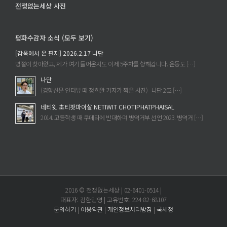
전쟁없는세상 사진
평화수감자 소식 (모두 보기)
[감옥에서 온 편지] 2026.2.17 나단
명절이 찾아왔고, 제가 여기 들어온지도 이제 5주차를 향해갑니다. 운동도 […]
나단
(경향신문 인터뷰 때 정희완 기자가 찍은 사진) 나단 202 […]
네티윗 초티팟파이살 NETIWIT CHOTIPHATPHAISAL
2014. 고등학생 때 쿠데타에 반대하며 병역거부 선언 2023. 병역거 […]
2016 © 전쟁없는세상 | 02-6401-0514 |
대표자: 김한민영 | 고유번호: 224-82-68107
문의하기
|
이용약관
|
개인정보처리방침
|
국세청