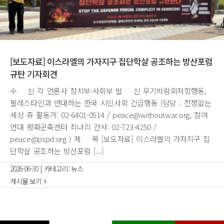
[보도자료] 이스라엘의 가자지구 집단학살 공조하는 방산포럼
규탄 기자회견
수 신 각 언론사 정치부·사회부 발 신 무기박람회저항행동,
팔레스타인과 연대하는 한국 시민사회 긴급행동 (담당 : 전쟁없는
세상 쥬 활동가: 02-6401-0514 / peace@withoutwar.org, 참여
연대 평화군축센터 최나리 간사: 02-723-4250 /
peace@pspd.org ) 제 목 [보도자료] 이스라엘의 가자지구 집
단학살 공조하는 방산포럼 [...]
2026-06-30
|
카테고리:
뉴스
게시물 보기