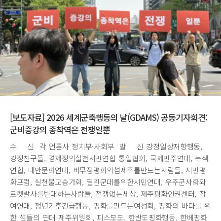
[보도자료] 2026 세계군축행동의 날(GDAMS) 공동기자회견:
군비증강의 종착역은 전쟁일뿐
수 신 각 언론사 정치부·사회부 발 신 강정일상저항행동,
강정친구들, 경제정의실천시민연합 통일협회, 국제민주연대, 녹색
연합, 대안문화연대, 비무장평화의섬제주를만드는사람들, 시민평
화포럼, 실천불교승가회, 열린군대를위한시민연대, 우주군사화와
로켓발사를반대하는사람들, 전쟁없는세상, 제주평화인권센터, 참
여연대, 청년기후긴급행동, 평화를만드는여성회, 평화의 바다를 위
한 섬들의 연대 제주위원회, 피스모모, 한반도평화행동, 한베평화