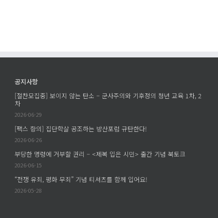
공지사항
[절찬모집중] 보이지 않는 탄소 – 군사주의와 기후정의 청년 교육 1차, 2
차
2026-06-29
[팩스 항의] 집단학살 공조하는 방산포럼 규탄한다!
2026-06-26
부당한 명령에 거부할 권리 – <제복 입은 시민> 출간 기념 북토크
2026-06-15
“전쟁 유죄, 평화 무죄” 기념 티셔츠를 함께 입어요!
2026-05-28