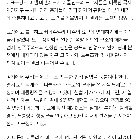
대표—당시 미셸 바첼레트가 이끌던—의 보고서들을 비롯한 국제
인권기구 문서에 담긴 증거들이 좌파 진영의 규탄을 이끌어내기
에 충분하다고 믿고 큰 노력을 기울였지만, 결과는 그렇지 않았다.
그럼에도 불구하고 베네수엘라 다수의 요구에 연대하기에는 아직
늦지 않았다. 모든 정치범의 완전한 석방과 탄압 구조의 해체를
넘어, 민주주의로의 진정한 전환은 공포와 탄압으로 인해 현재 분
쟁에서 배제되어 있는 인구 그 자체와, 노동조합 및 사회단체의
참여 없이는 결코 이루어질 수 없다.
여기에서 우리는 짧고 다소 지루한 법적 설명을 덧붙여야 한다.
델시 로드리게스는 니콜라스 마두로의 부재를 ‘일시적 부재’로 규
정하며 대통령직을 수행하고 있다. 헌법 제234조에 따르면, 이 일
시적 부재는 부통령이 최대 90일간 대행할 수 있으며, 추가로 90
일 연장이 가능하다. 그에 앞선 제233조는 ‘절대적 부재’가 발생할
경우, 부통령이 행정부를 인수하고 90일 이내에 선거를 실시해야
한다고 규정하고 있다.
이 때문에 니콜라스 마두로가 협상된 권력 이양의 대상이 되었더