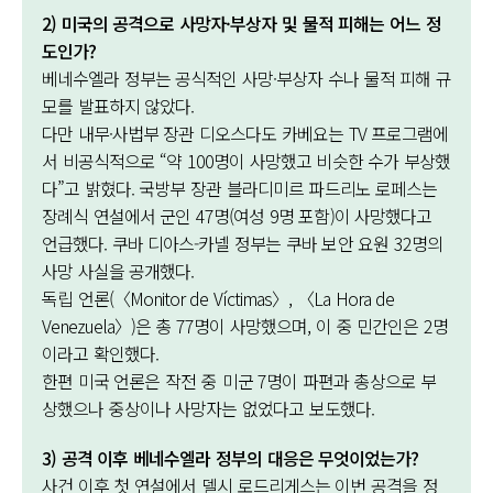
2) 미국의 공격으로 사망자·부상자 및 물적 피해는 어느 정
도인가?
베네수엘라 정부는 공식적인 사망·부상자 수나 물적 피해 규
모를 발표하지 않았다.
다만 내무·사법부 장관 디오스다도 카베요는 TV 프로그램에
서 비공식적으로 “약 100명이 사망했고 비슷한 수가 부상했
다”고 밝혔다. 국방부 장관 블라디미르 파드리노 로페스는
장례식 연설에서 군인 47명(여성 9명 포함)이 사망했다고
언급했다. 쿠바 디아스-카넬 정부는 쿠바 보안 요원 32명의
사망 사실을 공개했다.
독립 언론(〈Monitor de Víctimas〉, 〈La Hora de
Venezuela〉)은 총 77명이 사망했으며, 이 중 민간인은 2명
이라고 확인했다.
한편 미국 언론은 작전 중 미군 7명이 파편과 총상으로 부
상했으나 중상이나 사망자는 없었다고 보도했다.
3) 공격 이후 베네수엘라 정부의 대응은 무엇이었는가?
사건 이후 첫 연설에서 델시 로드리게스는 이번 공격을 정