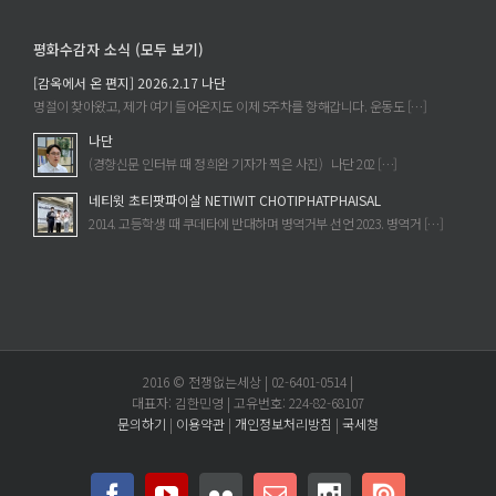
속
어
한
졌
평화수감자 소식 (모두 보기)
다
는
는
[감옥에서 온 편지] 2026.2.17 나단
가?
것》
명절이 찾아왔고, 제가 여기 들어온지도 이제 5주차를 향해갑니다. 운동도 […]
에
을
나단
읽
(경향신문 인터뷰 때 정희완 기자가 찍은 사진) 나단 202 […]
고
네티윗 초티팟파이살 NETIWIT CHOTIPHATPHAISAL
에
2014. 고등학생 때 쿠데타에 반대하며 병역거부 선언 2023. 병역거 […]
2016 © 전쟁없는세상 | 02-6401-0514 |
대표자: 김한민영 | 고유번호: 224-82-68107
문의하기
|
이용약관
|
개인정보처리방침
|
국세청