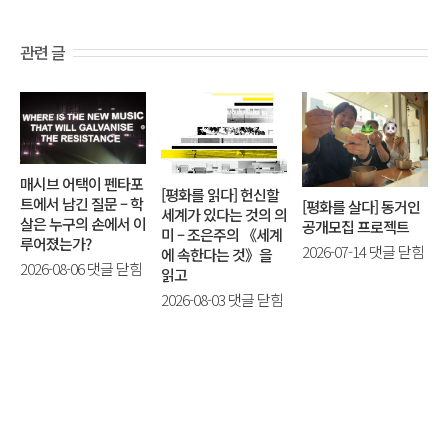
관련 글
매시브 어택이 펜타포
[평화를 읽다] 헌신할
트에서 남긴 질문 – 학
[평화를 살다] 동거인
세계가 있다는 것의 의
살은 누구의 손에서 이
공개모집 프로젝트
미 – 조은주의 《세계
루어졌는가?
[평
2026-07-14
댓글 닫힘
에 속한다는 것》을
매
2026-08-06
댓글 닫힘
화
읽고
시
를
[평
2026-08-03
댓글 닫힘
브
살
화
어
다]
를
택
동
읽
이
거
다]
펜
인
헌
타
공
신