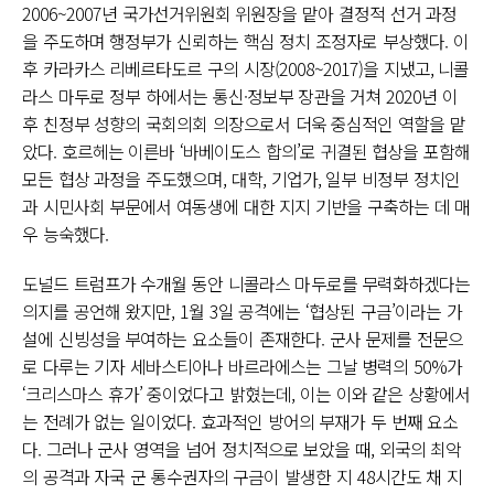
2006~2007년 국가선거위원회 위원장을 맡아 결정적 선거 과정
을 주도하며 행정부가 신뢰하는 핵심 정치 조정자로 부상했다. 이
후 카라카스 리베르타도르 구의 시장(2008~2017)을 지냈고, 니콜
라스 마두로 정부 하에서는 통신·정보부 장관을 거쳐 2020년 이
후 친정부 성향의 국회의회 의장으로서 더욱 중심적인 역할을 맡
았다. 호르헤는 이른바 ‘바베이도스 합의’로 귀결된 협상을 포함해
모든 협상 과정을 주도했으며, 대학, 기업가, 일부 비정부 정치인
과 시민사회 부문에서 여동생에 대한 지지 기반을 구축하는 데 매
우 능숙했다.
도널드 트럼프가 수개월 동안 니콜라스 마두로를 무력화하겠다는
의지를 공언해 왔지만, 1월 3일 공격에는 ‘협상된 구금’이라는 가
설에 신빙성을 부여하는 요소들이 존재한다. 군사 문제를 전문으
로 다루는 기자 세바스티아나 바르라에스는 그날 병력의 50%가
‘크리스마스 휴가’ 중이었다고 밝혔는데, 이는 이와 같은 상황에서
는 전례가 없는 일이었다. 효과적인 방어의 부재가 두 번째 요소
다. 그러나 군사 영역을 넘어 정치적으로 보았을 때, 외국의 최악
의 공격과 자국 군 통수권자의 구금이 발생한 지 48시간도 채 지