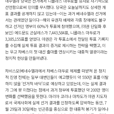
네수엘라 당국은 선거에서 니콜라스 마두로를 승자로 사기적으로
선언함으로써 민의를 무시했다. 당국은 오늘날까지도 상세한 개
표 결과를 공개하지 않고 있는데—이는 과거 베네수엘라 선거에
서는 관례였던 일이다—해외 유권자 배제와 각종 장애에도 불구
하고 선거인 명부의 60%가 투표에 참여했으며, (야권 단일화 후
보인) 에드문도 곤살레스가 7,443,584표, 니콜라스 마두로가
3,385,155표를 얻었다. 야권은 각 투표소에서 전달된 투표 기록지
를 수집해 실제 투표 결과의 증거로 제시하는 전략을 택했고, 이
는 우고 차베스의 첫 대선 출마를 연상시키는 대중적 열광이라는
정치적 현상을 만들어냈다.
차비스모(베네수엘라에서 차베스·마두로 체제를 떠받쳐 온 정치
적 진영 전체)는 일부 대변인들이 예고했듯이 약 550만 표를 이탈
하지 않을 ‘선거적 바닥’으로 예상하고 있었는데, 이는 실제 결과
가 그에 못 미쳤다는 점에서 과거 정부에 투표했던 약 200만 명이
변화를 선택했음을 뜻한다. 마리아 코리나 마차도가 야권 지도자
로서 국제사회에 실제 선거 결과를 인정하도록 압박하는 동안, 7
월 29일과 30일에는 빈곤층을 중심으로 한 대중적 봉기가 일어나