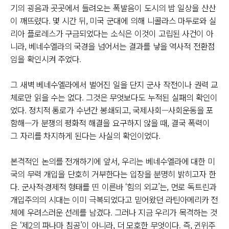
기의 굉음과 곳곳에서 들려오는 폭발음이 도시의 밤 일상을 산산
이 깨뜨렸다. 몇 시간 뒤, 미국 군대에 의해 니콜라스 마두로와 실
리아 플로레스가 구금되었다는 소식은 이것이 고립된 사건이 아
니라, 베네수엘라의 국경을 넘어서는 결과를 낳을 역사적 전환점
임을 확인시켜 주었다.
그 새벽 베네수엘라에서 벌어진 일을 단지 군사 작전이나 권력 교
체로만 읽을 수는 없다. 그것은 무엇보다도 누적된 실패의 확인이
었다. 정치적 통로가 수년간 봉쇄되고, 국제사회—사회운동을 포
함해—가 분쟁의 평화적 해결을 요구하지 않을 때, 결국 폭력이
그 자리를 차지하게 된다는 사실의 확인이었다.
본격적인 논의를 전개하기에 앞서, 우리는 베네수엘라에 대한 미
국의 무력 개입을 단호히 거부한다는 입장을 분명히 밝히고자 한
다. 군사적·경제적 형태를 띤 이른바 ‘힘의 외교’는, 먼로 독트린과
개입주의의 시대는 이미 극복되었다고 믿어왔던 라틴아메리카 전
체에 우려스러운 선례를 남겼다. 그러나 지금 우리가 목격하는 것
은 ‘제2의 파나마 침공’이 아니라, 더 모호한 무엇이다. 즉, 귄위주