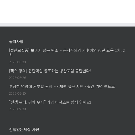
포
개
할
트
모
세
에
집
계
서
프
가
남
로
있
긴
젝
다
공지사항
질
트
는
문
[절찬모집중] 보이지 않는 탄소 – 군사주의와 기후정의 청년 교육 1차, 2
에
것
차
–
의
2026-06-29
학
의
살
[팩스 항의] 집단학살 공조하는 방산포럼 규탄한다!
미
은
2026-06-26
–
누
부당한 명령에 거부할 권리 – <제복 입은 시민> 출간 기념 북토크
조
구
은
2026-06-15
의
주
“전쟁 유죄, 평화 무죄” 기념 티셔츠를 함께 입어요!
손
의
2026-05-28
에
《세
서
계
이
에
전쟁없는세상 사진
루