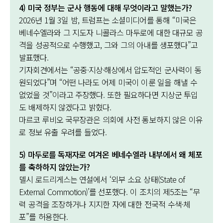
4) 미국 정부는 군사 행동에 대해 무엇이라고 말했는가?
2026년 1월 3일 밤, 트럼프는 소셜미디어를 통해 “미국은
베네수엘라와 그 지도자 니콜라스 마두로에 대한 대규모 공
격을 성공적으로 수행했고, 그와 그의 아내를 생포했다”고
발표했다.
기자회견에서는 “공중·지상·해상에서 압도적인 군사력이 동
원되었다”며 “어떤 나라도 어제 미국이 이룬 일을 해낼 수
없었을 것”이라고 주장했다. 또한 필요하다면 지상군 투입
도 배제하지 않겠다고 밝혔다.
마르코 루비오 국무장관은 의회에 사전 통보하지 않은 이유
로 정보 유출 우려를 들었다.
5) 마두로를 독재자로 여겨온 베네수엘라 내부에서 왜 체포
를 축하하지 않았는가?
델시 로드리게스는 연설에서 ‘외부 소요 상태(State of
External Commotion)’를 선포했다. 이 조치의 제5조는 “무
력 공격을 조장하거나 지지한 자에 대한 전국적 수색·체
포”를 허용한다.