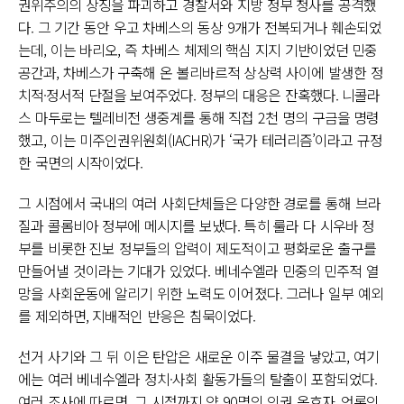
권위주의의 상징을 파괴하고 경찰서와 지방 정부 청사를 공격했
다. 그 기간 동안 우고 차베스의 동상 9개가 전복되거나 훼손되었
는데, 이는 바리오, 즉 차베스 체제의 핵심 지지 기반이었던 민중
공간과, 차베스가 구축해 온 볼리바르적 상상력 사이에 발생한 정
치적·정서적 단절을 보여주었다. 정부의 대응은 잔혹했다. 니콜라
스 마두로는 텔레비전 생중계를 통해 직접 2천 명의 구금을 명령
했고, 이는 미주인권위원회(IACHR)가 ‘국가 테러리즘’이라고 규정
한 국면의 시작이었다.
그 시점에서 국내의 여러 사회단체들은 다양한 경로를 통해 브라
질과 콜롬비아 정부에 메시지를 보냈다. 특히 룰라 다 시우바 정
부를 비롯한 진보 정부들의 압력이 제도적이고 평화로운 출구를
만들어낼 것이라는 기대가 있었다. 베네수엘라 민중의 민주적 열
망을 사회운동에 알리기 위한 노력도 이어졌다. 그러나 일부 예외
를 제외하면, 지배적인 반응은 침묵이었다.
선거 사기와 그 뒤 이은 탄압은 새로운 이주 물결을 낳았고, 여기
에는 여러 베네수엘라 정치·사회 활동가들의 탈출이 포함되었다.
여러 조사에 따르면, 그 시점까지 약 90명의 인권 옹호자, 언론인,