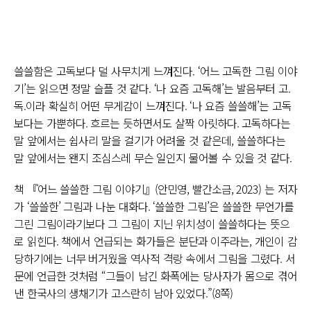
쓸쓸함은 고독보다 덜 사무치게 느껴진다. ‘어느 고독한 그림 이야
기’는 읽으면 정말 슬플 것 같다. ‘나 요즘 고독해’는 발음부터 고.
독.이라 확실히 어떤 무게감이 느껴진다. ‘나 요즘 쓸쓸해’는 고독
보다는 가뿐하다. 흐르는 듯하면서도 살짝 아릿하다. 고독하다는
말 앞에서는 쉽사리 말을 걸기가 어려울 것 같은데, 쓸쓸하다는
말 앞에서는 왠지 조심스레 무슨 일인지 물어볼 수 있을 것 같다.
책 『어느 쓸쓸한 그림 이야기』(안민영, 빨간소금, 2023) 는 저자
가 ‘쓸쓸한’ 그림과 나눈 대화다. ‘쓸쓸한 그림’은 쓸쓸한 무언가를
그린 그림이라기보다 그 그림이 지닌 위치성이 쓸쓸하다는 뜻으
로 읽힌다. 책에서 언급되는 화가들은 분단과 이주라는, 개인이 감
당하기에는 너무 버거웠을 역사적 격랑 속에서 그림을 그렸다. 서
문에 언급한 것처럼 “그들이 남긴 화폭에는 당사자가 몸으로 겪어
낸 한국사의 생채기가 고스란히 남아 있었다.”(8쪽)