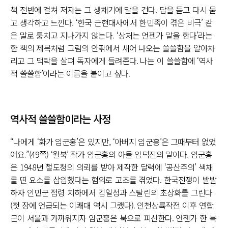
책 전반에 걸쳐 저자는 그 생채기에 말을 건다. 답을 듣고 다시 묻
고 생각하고 느낀다. ‘한국 근현대사에서 한민족이 겪은 비극’ 같
은 말로 퉁치고 지나가지 않는다. ‘상처는 언젠가 말을 한다’라는
한 책의 제목처럼 그림의 안팎에서 새어 나오는 쓸쓸함을 알아차
리고 그 맥락을 살펴 독자에게 들려준다. 나는 이 쓸쓸함에 ‘역사
적 쓸쓸함’이라는 이름을 붙이고 싶다.
역사적 쓸쓸함이라는 사정
“나에게 ‘화가 임군홍’은 있지만, ‘아버지 임군홍’은 그때부터 없었
어요.”(49쪽) ‘월북’ 작가 임군홍의 아들 임덕진의 말이다. 임군홍
은 1948년 철도청의 의뢰를 받아 제작한 달력에 ‘공산주의’ 색채
를 띤 요소를 삽입했다는 혐의로 고초를 겪었다. 한국전쟁이 발발
하자 인민군 점령 치하에서 김일성과 스탈린의 초상화를 그린다
(첫 장에 언급되는 이쾌대 역시 그랬다). 인천상륙작전 이후 연합
군이 서울과 가까워지자 임군홍은 북으로 피신한다. 언젠가 한 북