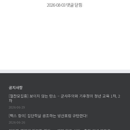
시
를
[평
2026-08-03
댓글 닫힘
브
살
화
어
다]
를
택
동
읽
이
거
다]
펜
인
헌
타
공
신
포
개
할
트
모
세
에
집
계
서
프
가
남
로
있
긴
젝
다
공지사항
질
트
는
문
[절찬모집중] 보이지 않는 탄소 – 군사주의와 기후정의 청년 교육 1차, 2
에
것
차
–
의
2026-06-29
학
의
살
[팩스 항의] 집단학살 공조하는 방산포럼 규탄한다!
미
은
2026-06-26
–
누