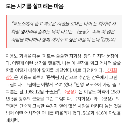
모든 시기를 살피려는 마음
“교도소에서 춥고 괴로운 시절을 보내는 나이 든 화가의 자
화상 옆자리에 춤추듯 터져 나오는 〈군상〉 속의 저 많은
사람을 하나하나 함께 새겨주고 싶은 마음이 든다.”(200쪽)
이응노 화백을 다룬 ‘이토록 쓸쓸한 자화상’ 장의 마지막 문장이
다. 어떻게 이런 생각을 했을까. 나는 이 문장을 읽고 역사적 쓸쓸
함을 어떻게 대해야 할지를 깨달았다. 바로 다정함이다.
〈자화
상〉
은 이응노 화백이 ‘동백림 사건’으로 수감된 감옥에서 그린
그림이다. 그림에는 이렇게 쓰여 있다. “안양 교도소에 가장 춥고
괴롭든 날, 1968.12월 十五日”.
〈군상〉
은 이응노 화백이 1980
년 5월 광주의 군중을 그린 그림이다. 〈자화상〉과 〈군상〉의
연결은 단순히 고독한 수감자 옆에 많은 사람을 데려다 놓는 것을
넘어 어떤 역사적인 연대를 떠올리게 했다. 5·18과 4·16이 만났을
때처럼.