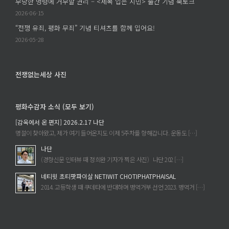
부당한 명령에 거부할 권리 – <제복 입은 시민> 출간 기념 북토크
조
구
은
2026-06-15
의
주
“전쟁 유죄, 평화 무죄” 기념 티셔츠를 함께 입어요!
손
의
2026-05-28
에
《세
서
계
이
에
전쟁없는세상 사진
루
속
어
한
졌
평화수감자 소식 (모두 보기)
다
는
는
[감옥에서 온 편지] 2026.2.17 나단
가?
것》
명절이 찾아왔고, 제가 여기 들어온지도 이제 5주차를 향해갑니다. 운동도 […]
에
을
나단
읽
(경향신문 인터뷰 때 정희완 기자가 찍은 사진) 나단 202 […]
고
네티윗 초티팟파이살 NETIWIT CHOTIPHATPHAISAL
에
2014. 고등학생 때 쿠데타에 반대하며 병역거부 선언 2023. 병역거 […]