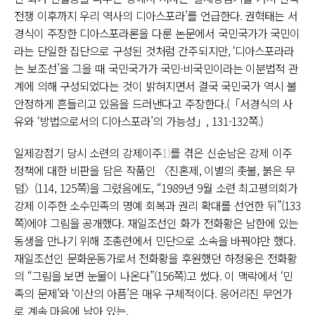
전쟁 이후까지 우리 역사의 디아스포라’를 언급한다. 권혁태는 서
경식이 주장한 디아스포라론을 다룬 논문에서 국민국가가 국민이
라는 단일한 집단으로 구성된 것처럼 간주되지만, ‘디아스포라라
는 보조선’을 그을 때 국민국가가 국민-비국민이라는 이분법적 관
계에 의해 구성되었다는 것이 밝혀지면서 결국 국민국가 역시 불
안정하게 흔들리고 있음을 드러낸다고 주장한다.(「서경식의 사
유와 ‘방법으로서의 디아스포라’의 가능성」, 131-132쪽.)
일제강점기 당시 소련의 강제이주
1)
를 겪은 신순남은 강제 이주
정책에 대한 비판을 담은 작품인 〈진혼제, 이별의 촛불, 붉은 무
덤〉(114, 125쪽)을 그렸음에도, “1989년 9월 소련 최고평의회가
강제 이주한 소수민족의 명예 회복과 권리 확대를 선언한 뒤”(133
쪽)에야 그림을 공개했다. 재일조선인 화가 전화황은 남한에 있는
동생을 만나기 위해 조총련에서 민단으로 소속을 바꿔야만 했다.
재일조선인 문화운동가로서 전화황을 후원했던 하정웅은 전화황
의 “그림을 보면 눈물이 나온다”(156쪽)고 썼다. 이 맥락에서 ‘민
족의 문제’와 ‘이산의 아픔’은 매우 구체적이다. 응어리진 무언가
로 계속 마음에 남아 있는.