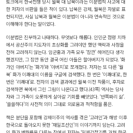
토크에서 한국전쟁 당시 월북 대 납북이라는 이분법적 사고에 대
한 저자의 비판을 들은 적이 있다. 납북은 강제, 월북은 자발로 표
현되지만, 사실 납북과 월북은 이분법이 아니라 연속적인 것으로
이해해야 한다는 말이었다.
이분법은 진부하고 나태하다. 무엇보다 해롭다. 인민군 점령 치하
에서 공산주의 지도자의 초상화를 그려야만 했던 맥락과 사정을
전혀 고려하지 않는다. 임군홍과 가족 모두 ‘잠깐’ 헤어진다 생각
했겠지만, 그 잠깐 동안 결국 어린 아들은 할아버지가 되었다. ‘화
가인 아버지’는 ‘화가’와 ‘아버지’로 쪼개졌다. 저자는 또 다른 ‘월
북’ 화가 이쾌대의 이름을 구글에 검색했다. 한 번은 ‘이쾌대’로, 한
번은 ‘리쾌대’로. 전자의 검색 결과에선 월북 이전 작품이, 후자로
검색하면 북에서 그린 그림이 나온다고 했다.(43쪽) 역사는 당사
자와 그 가족이 오롯하게 살아갈 기회를 빼앗았다. ‘반쪽짜리 삶’.
‘쓸쓸하다’의 사전적 의미 그대로 외로움과 적적함을 품은.
책은 분단을 포함해 강제이주의 역사를 겪은 ‘고려인’과 해방 이후
한국으로 돌아오지 못한 ‘재일조선인’의 이야기까지 담는다. 고려
인 화가 변월룡을 다루는 장에서 저자는 ‘일제강점기를 거쳐 한국