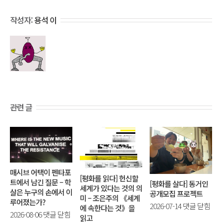
작성자:
용석 이
관련 글
매시브 어택이 펜타포
[평화를 읽다] 헌신할
트에서 남긴 질문 – 학
[평화를 살다] 동거인
세계가 있다는 것의 의
살은 누구의 손에서 이
공개모집 프로젝트
미 – 조은주의 《세계
루어졌는가?
[평
2026-07-14
댓글 닫힘
에 속한다는 것》을
매
2026-08-06
댓글 닫힘
화
읽고