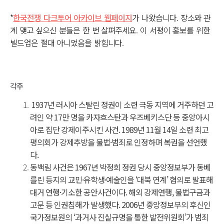
*
한국전쟁 다크투어 아카이브 웹페이지
가 나왔습니다. 장소와 관
계 맺고 싶으신 분들은 한 번 살펴주세요. 이 서평이 홍보를 위한
빌드업은 절대 아니었음을 밝힙니다.
각주
1937년 러시아 스탈린 정권이 소련 극동 지역에 거주하던 고
려인 약 17만 명을 카자흐스탄과 우즈베키스단 등 중앙아시
아로 집단 강제이주시킨 사건. 1989년 11월 14일 소련 최고
평의회가 강제추방을 불법·범죄로 인정하며 복권을 선언했
다.
동백림 사건은 1967년 박정희 정권 당시 중앙정보부가 동베
를린 등지의 교민·유학생·예술인을 ‘대북 연계’ 혐의로 발표해
대거 연행·기소한 공안사건이다. 해외 강제연행, 불법구금과
고문 등 인권침해가 발생했다. 2006년 중앙정보부의 후신인
국가정보원의 ‘과거사 진실규명을 통한 발전위원회’가 범죄