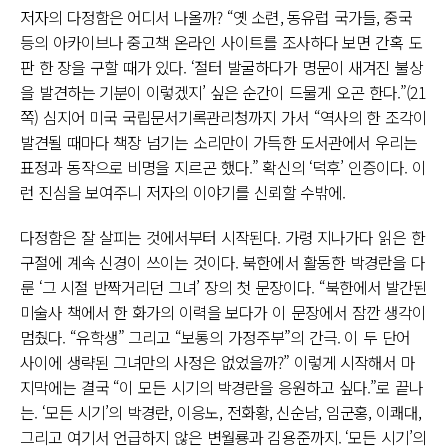
저자의 다정함은 어디서 나올까? “옛 소련, 동유럽 국가들, 중국
등의 아카이브나 중고책 온라인 사이트를 조사하다 보면 간혹 도
판 한 장을 구할 때가 있다. ‘절터 발굴하다가 명문이 새겨진 불상
을 발견하는 기분이 이렇겠지’ 싶은 순간이 드물게 오곤 한다.”(21
쪽) 심지어 미국 국립문서기록관리청까지 가서 “역사의 한 조각이
발견될 때마다 책장 넘기는 소리만이 가득한 도서관에서 우리는
표정과 동작으로 비명을 지르곤 했다.” 확신의 ‘덕후’ 인증이다. 이
런 진심을 보여주니 저자의 이야기를 신뢰할 수밖에.
다정함은 잘 살피는 것에서부터 시작된다. 가령 지나가다 읽은 한
구절에 계속 신경이 쓰이는 것이다. 북한에서 활동한 박경란을 다
룬 ‘그 시절 반짝거리던 그녀’ 장의 첫 문장이다. “북한에서 발간된
미술사 책에서 한 화가의 이력을 보다가 이 문장에서 잠깐 생각이
멈췄다. “유학생” 그리고 “보통의 가정주부”의 간극. 이 두 단어
사이에 생략된 그녀만의 사정은 없었을까?” 이렇게 시작해서 마
지막에는 결국 “이 모든 시기의 박경란을 응원하고 싶다.”로 끝나
는. ‘모든 시기’의 박경란, 이응노, 전화황, 신순남, 임군홍, 이쾌대,
그리고 여기서 언급하지 않은 변월룡과 김용준까지. ‘모든 시기’의