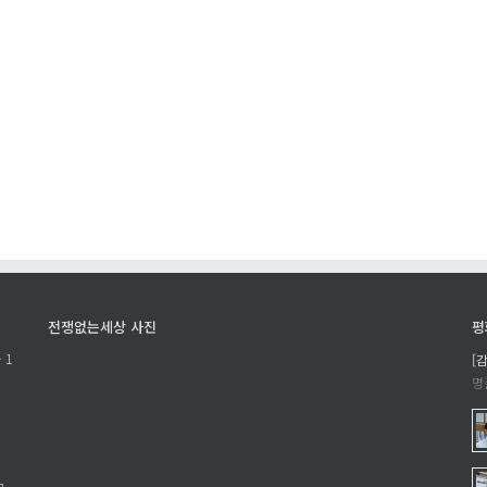
속
강
가
한
부
거
장
리
제
묻
를
기
찾
에
아
서
에
전쟁없는세상 사진
평
 1
[
명