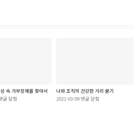
일상 속 가부장제를 찾아서
나와 조직의 건강한 거리 묻기
연
나
댓글 닫힘
2021-03-09
댓글 닫힘
습
와
활
조
]
직
일
의
상
건