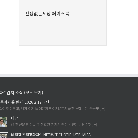
전쟁없는세상 페이스북
화수감자 소식 (모두 보기)
감옥에서 온 편지] 2026.2.17 나단
절이 찾아왔고, 제가 여기 들어온지도 이제 5주차를 향해갑니다. 운동도 […]
나단
(경향신문 인터뷰 때 정희완 기자가 찍은 사진) 나단 202 […]
네티윗 초티팟파이살 NETIWIT CHOTIPHATPHAISAL