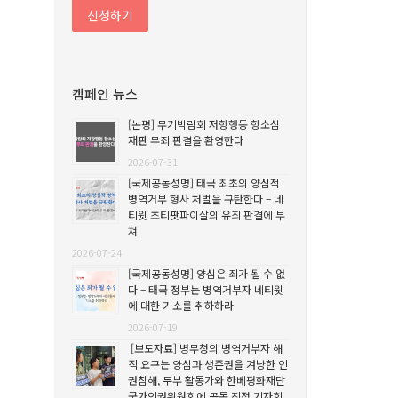
캠페인 뉴스
[논평] 무기박람회 저항행동 항소심
재판 무죄 판결을 환영한다
2026-07-31
[국제공동성명] 태국 최초의 양심적
병역거부 형사 처벌을 규탄한다 – 네
티윗 초티팟파이살의 유죄 판결에 부
쳐
2026-07-24
[국제공동성명] 양심은 죄가 될 수 없
다 – 태국 정부는 병역거부자 네티윗
에 대한 기소를 취하하라
2026-07-19
[보도자료] 병무청의 병역거부자 해
직 요구는 양심과 생존권을 겨냥한 인
권침해, 두부 활동가와 한베평화재단
국가인권위원회에 공동 진정 기자회