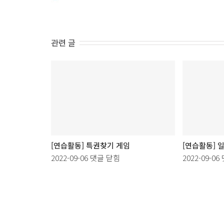
관련 글
[연습활동] 특권찾기 게임
[연습활동] 
[연
[
2022-09-06
댓글 닫힘
2022-09-06
습
활
동]
동
특
권