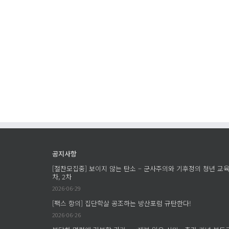
찾
기
게
임
에
공지사항
[절찬모집중] 보이지 않는 탄소 – 군사주의와 기후정의 청년 교육
차, 2차
2026-06-29
[팩스 항의] 집단학살 공조하는 방산포럼 규탄한다!
2026-06-26