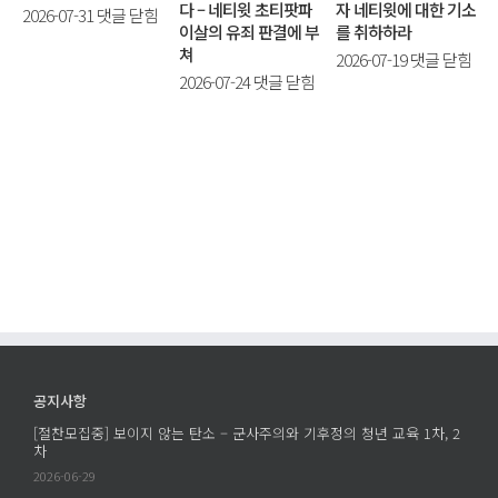
다 – 네티윗 초티팟파
자 네티윗에 대한 기소
[논
2026-07-31
댓글 닫힘
이살의 유죄 판결에 부
를 취하하라
평]
쳐
[국
2026-07-19
댓글 닫힘
무
[국
2026-07-24
댓글 닫힘
제
기
제
공
박
공
동
람
동
성
회
성
명]
저
명]
양
항
태
심
행
국
은
동
최
죄
항
초
가
소
의
될
심
양
수
재
심
없
판
공지사항
적
다
무
[절찬모집중] 보이지 않는 탄소 – 군사주의와 기후정의 청년 교육 1차, 2
병
–
죄
차
역
태
판
2026-06-29
거
국