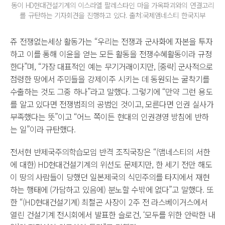
동이 HD현대건설기계의 이스라엘 팔레스타인 마을 가옥파괴와의 연결고리
를 규탄하는 기자회견을 진행하고 있다. 출처:국제앰네스티 한국지부
쥬 전쟁없는세상 활동가는 “우리는 전쟁과 군사화에 자본을 투자
하고 이를 통해 이윤을 얻는 모든 활동을 전쟁수혜활동이라 규정
한다”며, “가장 대표적인 예는 무기거래이지만, [중략] 군사적으로
점령한 땅에서 주민들을 강제이주 시키는 데 동원되는 굴착기를
수출하는 것도 그중 하나”라고 말했다. 그렇기에 “만약 그런 용도
를 알고 있다면 전쟁범죄의 공범인 것이고, 모른다면 인권 실사가
부족했다는 뜻”이고 “어느 쪽이든 현대의 인권경영 방침에 반하
는 일”이라 규탄했다.
전서현 반제국주의학습모임 반격 조직국장은 “(앰네스티의 서한
에 대한) HD현대건설기계의 위선도 문제지만, 한 세기 전만 해도
이 땅의 사람들이 당했던 일본제국의 식민주의를 타지에서 재현
하는 행태에 (가담하고 있음에) 분노할 수밖에 없다”고 말했다. 또
한 “(HD현대건설기계) 최철곤 사장이 2주 전 라스베이거스에서
열린 건설기계 전시회에서 발표한 슬로건, ‘모두를 위한 안락한 내