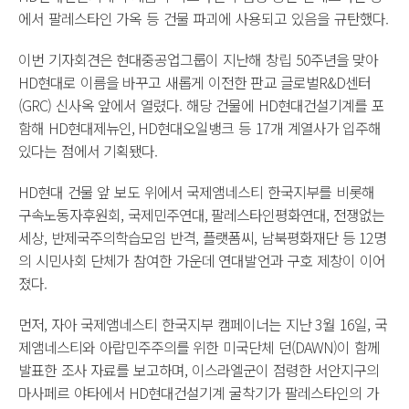
에서 팔레스타인 가옥 등 건물 파괴에 사용되고 있음을 규탄했다.
이번 기자회견은 현대중공업그룹이 지난해 창립 50주년을 맞아
HD현대로 이름을 바꾸고 새롭게 이전한 판교 글로벌R&D센터
(GRC) 신사옥 앞에서 열렸다. 해당 건물에 HD현대건설기계를 포
함해 HD현대제뉴인, HD현대오일뱅크 등 17개 계열사가 입주해
있다는 점에서 기획됐다.
HD현대 건물 앞 보도 위에서 국제앰네스티 한국지부를 비롯해
구속노동자후원회, 국제민주연대, 팔레스타인평화연대, 전쟁없는
세상, 반제국주의학습모임 반격, 플랫폼씨, 남북평화재단 등 12명
의 시민사회 단체가 참여한 가운데 연대발언과 구호 제창이 이어
졌다.
먼저, 자아 국제앰네스티 한국지부 캠페이너는 지난 3월 16일, 국
제앰네스티와 아랍민주주의를 위한 미국단체 던(DAWN)이 함께
발표한 조사 자료를 보고하며, 이스라엘군이 점령한 서안지구의
마사페르 야타에서 HD현대건설기계 굴착기가 팔레스타인의 가