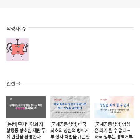
작성자:
쥬
관련 글
[논평] 무기박람회 저
[국제공동성명] 태국
[국제공동성명] 양심
항행동 항소심 재판 무
최초의 양심적 병역거
은 죄가 될 수 없다 –
죄 판결을 환영한다
부 형사 처벌을 규탄한
태국 정부는 병역거부