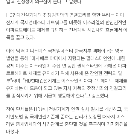
일’의 진정성이 의구심이 든다”고 말했다.
HD현대건설기계의 전쟁범죄와의 연결고리를 향한 우려는 이미
전세계 국제앰네스티 네트워크를 비롯해 이스라엘의 반인권적인
아파르트헤이트 체제를 규탄하는 전세계적 시민사회 흐름에서 이
목을 끌고 있다.
이에 텀 레이니스미스 국제앰네스티 한국지부 캠페이너는 영문
발언을 통해 “마사페르 야타에서 자행되는 팔레스타인인에 대한
강제 이주는 이스라엘이 수십 년 동안 팔레스타인에 가해온 아파
르트헤이트 체제를 유지하기 위해 사용해 온 잔인한 전략의 일
부”라며, “HD현대건설기계는 이스라엘의 아파르트헤이트 체제를
유지하는 데 도움이 되고 있는 자사 제품의 전쟁범죄의 연결고리
를 종식시키기 위해 시급히 행동해야 한다”고 강조했다.
참여 단체들은 HD현대건설기계가 인권 실사 절차를 개선하고, 국
제인도법 및 국제인권기준에 준하는 권리가 보장될 때까지 이스
라엘 중개업체와의 사업관계를 중단할 것을 촉구하며 기자회견을
마쳤다.