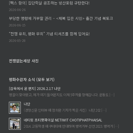
결
[팩스 항의] 집단학살 공조하는 방산포럼 규탄한다!
부
정
을
2026-06-26
형
부
환
사
부당한 명령에 거부할 권리 – <제복 입은 시민> 출간 기념 북토크
는
영
처
2026-06-15
병
한
벌
역
“전쟁 유죄, 평화 무죄” 기념 티셔츠를 함께 입어요!
다
을
거
2026-05-28
에
규
부
탄
자
한
네
전쟁없는세상 사진
다
티
–
윗
평화수감자 소식 (모두 보기)
네
에
티
대
[감옥에서 온 편지] 2026.2.17 나단
윗
한
명절이 찾아왔고, 제가 여기 들어온지도 이제 5주차를 향해갑니다. 운동도 […]
초
기
나단
티
소
(경향신문 인터뷰 때 정희완 기자가 찍은 사진) 나단 202 […]
팟
를
네티윗 초티팟파이살 NETIWIT CHOTIPHATPHAISAL
파
취
2014. 고등학생 때 쿠데타에 반대하며 병역거부 선언 2023. 병역거 […]
이
하