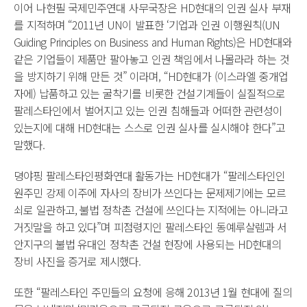
이어 나현필 국제민주연대 사무국장은 HD현대의 인권 실사 부재
를 지적하며 “2011년 UN이 발표한 ‘기업과 인권 이행원칙(UN
Guiding Principles on Business and Human Rights)은 HD현대와
같은 기업들이 제품만 팔아놓고 인권 책임에서 나몰라라 하는 것
을 방지하기 위해 만든 것” 이라며, “HD현대가 (이스라엘 중개업
자에) 납품하고 있는 굴착기를 비롯한 건설기계들이 실질적으로
팔레스타인에서 벌어지고 있는 인권 침해들과 어떠한 관련성이
있는지에 대해 HD현대는 스스로 인권 실사를 실시해야 한다”고
말했다.
뎡야핑 팔레스타인평화연대 활동가는 HD현대가 “팔레스타인인
원주민 강제 이주에 자사의 장비가 쓰인다는 문제제기에는 모르
쇠로 일관하고, 불법 정착촌 건설에 쓰인다는 지적에는 아니라고
거짓말을 하고 있다”며 피점령지인 팔레스타인 동예루살렘과 서
안지구의 불법 유대인 정착촌 건설 현장에 사용되는 HD현대의
장비 사진을 증거로 제시했다.
또한 “팔레스타인 주민들의 요청에 응해 2013년 1월 현대에 질의