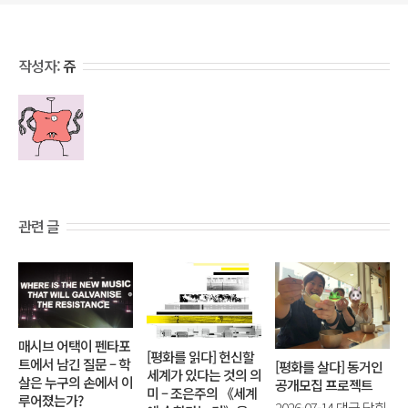
작성자:
쥬
관련 글
매시브 어택이 펜타포
[평화를 읽다] 헌신할
트에서 남긴 질문 – 학
[평화를 살다] 동거인
세계가 있다는 것의 의
살은 누구의 손에서 이
공개모집 프로젝트
미 – 조은주의 《세계
루어졌는가?
[평
2026-07-14
댓글 닫힘