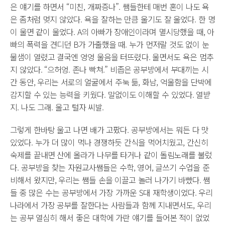
은 얘기를 하면서 “미친, 개짜증나”. 쌤들한테 매번 혼이 나도 욕
은 좀처럼 멎지 않았다. 욕을 잘하는 만큼 울기도 잘 울었다. 한 명
이 울면 같이 울었다. A의 아빠가 장애인이라며 멸시당했을 때, 아
빠의 폭력을 견디던 B가 가출했을 때. 누가 먼저랄 것도 없이 눈
물샘이 열렸고 결국엔 엉엉 울음을 터뜨렸다. 울면서도 욕은 멈추
지 않았다. “으허엉. 존나 빡쳐.” 비좁은 공부방에서 부대끼는 시
간 동안, 우리는 서로의 얼굴에서 주눅 듦, 화남, 억울함을 단박에
감지할 수 있는 능력을 키웠다. 말없이도 이해할 수 있었다. 열받
지. 나도 그래. 울고 털자 씨발.
그렇게 한바탕 울고 나면 배가 고팠다. 공부방에서는 뭐든 다 맛
있었다. 누가 더 많이 먹나 경쟁하듯 간식을 먹어치웠고, 간신히
숙제를 끝내면 산에 올라가 나무를 타거나 같이 돌림노래를 불렀
다. 공부방을 찾는 자원교사쌤들은 수학, 영어, 글쓰기 수업을 준
비해서 왔지만, 우리는 쌤들 손을 이끌고 놀러 나가기 바빴다. 쌤
들 중 많은 수는 공부방에서 가장 가까운 S대 재학생이었다. 우리
나라에서 가장 공부를 잘한다는 사람들과 함께 지내면서도, 우리
는 공부 열심히 해서 좋은 대학에 가란 얘기를 들어본 적이 없었