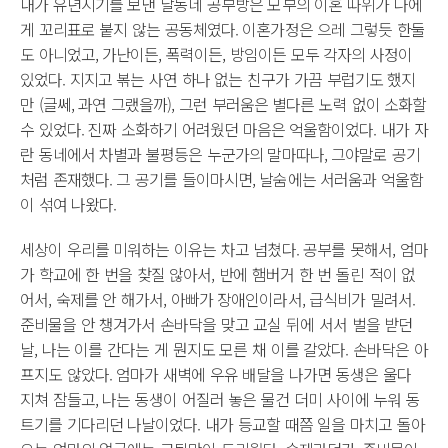
내가 유년시기를 보낸 달동네 공부방은 모부의 이혼 따위가 나에
게 꼬리표로 붙지 않는 공동체였다. 이혼가정은 으레 그렇듯 한둘
도 아니었고, 가난이든, 폭력이든, 방임이든 모두 각자의 사정이
있었다. 지지고 볶는 사연 하나 없는 친구가 가끔 부럽기도 했지
만 (글쎄, 과연 그랬을까), 그런 부러움은 별다른 노력 없이 소화할
수 있었다. 진짜 소화하기 어려웠던 마음은 억울함이었다. 내가 자
란 동네에서 차별과 불평등은 누군가의 말마따나, 그야말로 공기
처럼 존재했다. 그 공기를 들이마시면, 날숨에는 서러움과 억울함
이 섞여 나왔다.
세상이 우리를 미워하는 이유는 차고 넘쳤다. 공부를 못해서, 엄마
가 학교에 한 번을 찾질 않아서, 반에 햄버거 한 번 돌린 적이 없
어서, 숙제를 안 해가서, 아빠가 장애인이라서, 급식비가 밀려서.
준비물을 안 챙겨가서 손바닥을 맞고 교실 뒤에 서서 벌을 받던
날, 나는 이를 간다는 게 뭔지도 모른 채 이를 갈았다. 손바닥은 아
프지도 않았다. 엄마가 새벽에 우유 배달을 나가면 동생은 울다
지쳐 잠들고, 나는 동생이 어질러 놓은 물건 더미 사이에 누워 동
트기를 기다리던 나날이었다. 내가 등교할 때쯤 일을 마치고 돌아