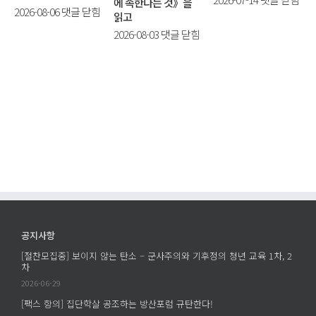
에 속한다는 것》을
매
2026-08-06
댓글 닫힘
화
읽고
시
를
[평
2026-08-03
댓글 닫힘
브
살
화
어
다]
를
택
동
읽
이
거
다]
펜
인
헌
타
공
신
포
개
할
트
모
세
에
집
계
서
프
가
남
로
있
긴
젝
다
공지사항
질
트
는
문
[절찬모집중] 보이지 않는 탄소 – 군사주의와 기후정의 청년 교육 1차, 2
에
것
차
–
의
2026-06-29
학
의
살
[팩스 항의] 집단학살 공조하는 방산포럼 규탄한다!
미