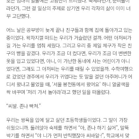
오는 엄마의 얼굴에는 고됨만이 드리웠다. 숙제라던가, 준비물이
라던가, 그런 걸 일상의 주제로 삼기엔 우리 각자의 삶이 이미 너
무 고단했다.
어느 날은 공부방이 늦게 끝나 친구들과 함께 집에 돌아가고 있는
중이었다. 왁자지껄 떠드는 우리가 거슬렸던 걸까. 어떤 아저씨가
길 가는 우리를 멈춰 세웠다. 그리고 우리 중 제일 체구가 작은 친
구의 뺨을 갈겼다. 우리가 조금 더 컸다면, 우리가 조금 더 변변한
옷을 입고 있었다면, 아니, 이 가난한 동네에 사는 어린이가 아니
었다면, 그래도 그 아저씨는 우리를 때릴 수 있었을까. 수학여행으
로 갔었던 경주에서 우리가 귀엽다는 듯 말을 걸던 아주머니가 어
디서 왔냐고 물었을 때, ‘서울 봉천동에서 왔어요’ 하니 얼굴색을
싹 바꾸며 ‘저리 가서 놀아라’라고 했던 일을 떠올렸다.
“씨발. 존나 빡쳐.”
우리는 쌍욕을 입에 달고 살던 초등학생들이었다. 그 말이 가장
쉬웠으니까. 둘러앉아 숙제를 하면서 “아, 존나 하기 싫어”, 말뚝
박기를 하면서 “야 니가 먼저 반칙했잖아 씨바알-!”, 학교에서 맞