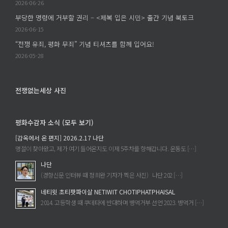
은
2026-06-26
–
누
부당한 명령에 거부할 권리 – <제복 입은 시민> 출간 기념 북토크
조
구
은
2026-06-15
의
주
“전쟁 유죄, 평화 무죄” 기념 티셔츠를 함께 입어요!
손
의
2026-05-28
에
《세
서
계
이
에
전쟁없는세상 사진
루
속
어
한
졌
평화수감자 소식 (모두 보기)
다
는
는
[감옥에서 온 편지] 2026.2.17 나단
가?
것》
명절이 찾아왔고, 제가 여기 들어온지도 이제 5주차를 향해갑니다. 운동도 […]
에
을
나단
읽
(경향신문 인터뷰 때 정희완 기자가 찍은 사진) 나단 202 […]
고
네티윗 초티팟파이살 NETIWIT CHOTIPHATPHAISAL
에
2014. 고등학생 때 쿠데타에 반대하며 병역거부 선언 2023. 병역거 […]