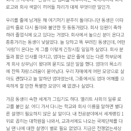
로고와 회사 색깔이 끼어들 자리가 대체 무엇이란 말인가.
우리를 줄에 남겨둔 채 여기저기 분주히 돌아다니던 동생은 이따
금씩 줄로 다시 돌아와 불안한 듯 동동거렸다. 회사 임원이 축하
하러 졸업식에 오고 있다는 거였다. 회사에서 높으신 분이 온다고
종종거리는 동생이 낯설었다. 늘 당차고 똑 부러진 동생인데, 어떤
‘사람’이 온다는 게 그를 이렇게 긴장시킬 일일까 싶었다. 회사 분
들과 짧은 인사를 마치고, 엄마는 같은 줄에 있는 다른 학부모에
게 회사 상무님이 왔다며 묻지도 않은 말을 했다. 엄마의 목소리
에 잔뜩 자랑스러움이 묻어났다. 우리 자매에게 어떤 모양으로 살
아도 괜찮다고 늘 말하던 엄마였는데, 그중에서도 엄마 어깨를 으
쓱하게 할 만한 특별한 모양이 왜 없겠나 싶었다.
가끔 동생이 속한 세계가 그립기도 하다. 엘리트 사회의 일류 로
고를 붙인 삶. 어디 가서 다니는 학교와 회사 이름을 말하면 별다
른 설명이 필요하지 않은 삶 말이다. 내 전공분야에서 세계랭킹 1
위로 꼽히는 대학원을 나와서, 교과서에도 나오는 국제단체를 다
닐 땐 나에 대한 설명이 별로 필요 없었다. 지금은 전쟁없는세상