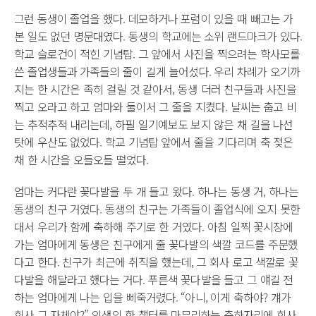
그런 동생이 졸업을 했다. 데모하거나 포럼이 있을 때 빼고는 가
본 일도 없던 명문대였다. 동생의 학교에는 소위 랜드마크가 있다.
학교 슬로건이 적힌 기념탑. 그 앞에서 사진을 찍으려는 학사모를
쓴 졸업생들과 가족들의 줄이 길게 늘어섰다. 우리 차례가 오기까
지는 한 시간은 족히 걸릴 것 같아서, 동생 더러 친구들과 사진을
찍고 오라고 하고 엄마와 둘이서 그 줄을 지켰다. 날씨는 춥고 비
는 추적추적 내리는데, 하필 일기예보도 보지 않은 채 길을 나선
탓에 우산도 없었다. 학교 기념탑 앞에서 줄을 기다리며 축 젖은
채 한 시간을 오들오들 떨었다.
엄마는 커다란 꽃다발을 두 개 들고 왔다. 하나는 동생 거, 하나는
동생의 친구 거였다. 동생의 친구는 가족들이 졸업식에 오지 못한
대서 우리가 함께 축하해 주기로 한 거였다. 아침 일찍 꽃시장에
가는 엄마에게 동생은 친구에게 줄 꽃다발의 색깔 코드를 주문했
다고 한다. 친구가 최근에 취직을 했는데, 그 회사 로고 색깔로 꽃
다발을 해달라고 했다는 거다. 푸른색 꽃다발을 들고 그 얘길 전
하는 엄마에게 나는 입을 삐죽거렸다. “아니, 이게 축하야? 걔가
회사 그 자체야?” 인생의 한 챕터를 마무리하는 축하자리에 회사