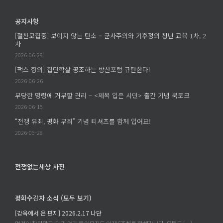
남
로
있
긴
젝
다
공지사항
질
트
는
문
[절찬모집중] 보이지 않는 탄소 – 군사주의와 기후정의 청년 교육 1차, 2
에
것
차
–
의
2026-06-29
학
의
살
[팩스 항의] 집단학살 공조하는 방산포럼 규탄한다!
미
은
2026-06-26
–
누
부당한 명령에 거부할 권리 – <제복 입은 시민> 출간 기념 북토크
조
구
은
2026-06-15
의
주
“전쟁 유죄, 평화 무죄” 기념 티셔츠를 함께 입어요!
손
의
2026-05-28
에
《세
서
계
이
에
전쟁없는세상 사진
루
속
어
한
졌
평화수감자 소식 (모두 보기)
다
는
는
[감옥에서 온 편지] 2026.2.17 나단
가?
것》