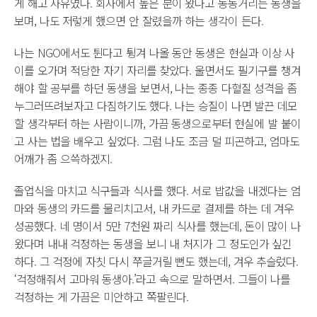
게 해고 사유였다. 회사에서 높은 분이 왔다고 동동거리는 동생을
보며, 나도 저렇게 했으면 안 잘렸을까 하는 생각이 든다.
나는 NGO에서도 튄다고 튕겨 나올 동안 동생은 현실과 이상 사
이를 오가며 적당한 자기 자리를 찾았다. 울면서도 필기구를 챙겨
해야 할 공부를 하던 동생을 보면서, 나는 종종 다혈질 성격을 좀
누그러뜨려보자고 다짐하기도 했다. 나는 승질이 나면 발끈 데모
할 생각부터 하는 사람이니까, 가끔 동생으로부터 현실에 발 붙이
고 사는 법을 배우고 싶었다. 그럼 나도 조금 덜 피곤하고, 엄마도
어깨가 좀 으쓱하겠지.
졸업식을 마치고 식구들과 식사를 했다. 서로 밥값을 내겠다는 엄
마와 동생의 카드를 물리치고서, 내 카드로 결제를 하는 데 겨우
성공했다. 네 명이서 5만 7천원 짜리 식사를 했는데, 돈이 많이 나
왔다며 내내 걱정하는 동생을 보니 내 처지가 그 정도인가 싶긴
하다. 그 걱정에 자칫 다시 쭈글거릴 뻔도 했는데, 겨우 추슬렀다.
‘걱정해줘서 고마워 동생아.’라고 속으로 말하면서. 그들이 나를
걱정하는 게 가끔은 미안하고 쪽팔린다.