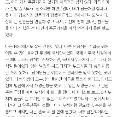
도, 어디 가서 쭈글거리지 않기가 아직까진 쉽지 않다. 가끔 엄마
가 신발 좀 사라고 잔소리를 하면, “엄마, 내가 남들처럼 철마다
옷 바꿔 입으려면 활동가가 됐겠어?”라고 받아치면서도 말이다.
삶의 큰 전환들을 연달아 겪고 나서, 예전에 편히 만나던 친구들
을 만나기 싫은 건 내 안의 쭈글거림을 아직 인정하지 못한 탓도
있다.
나는 NGO에서도 잘린 경험이 있다. 나름 안정적인 수입을 위해
어쩔 수 없이 들어간 두번째 국제단체였다. 국제 사무국 차원에서
는 페미니스트 원칙이 존재하지만, 국내 사무소에서 그건 그저 장
식일 뿐이었다. 영어 별명은 써도 되지만, 부모성을 다 넣은 이름
은 쓰지 못하고, 남직원들은 여름에도 반바지를 입지 못하는 곳이
었다. 나는 명함에 모부성이 들어간 이름을 못쓰게 한다고, 입사도
전에 법원에 가서 개명신청을 했고, 옷 입는 모양을 가지고 핀잔
주는 국장을 애써 무시하며 출근을 했다. 페미니스트 로고, 6색 무
지개 곰돌이는 포기할 수 없는 드레스코드였으니까. 그곳에서 버
티려면 그 알록달록한 것들이 마치 부적처럼 필요했다. 눈깔을 부
릅뜨고 버티던 나는 결국 세 달 만에 짤렸다. 너무 급진적이라는