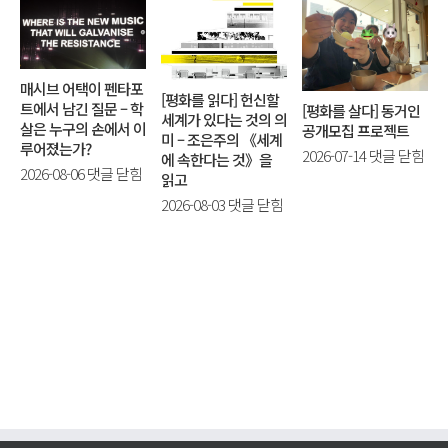
매시브 어택이 펜타포
[평화를 읽다] 헌신할
트에서 남긴 질문 – 학
[평화를 살다] 동거인
세계가 있다는 것의 의
살은 누구의 손에서 이
공개모집 프로젝트
미 – 조은주의 《세계
루어졌는가?
[평
2026-07-14
댓글 닫힘
에 속한다는 것》을
매
2026-08-06
댓글 닫힘
화
읽고
시
를
[평
2026-08-03
댓글 닫힘
브
살
화
어
다]
를
택
동
읽
이
거
다]
펜
인
헌
타
공
신
포
개
할
트
모
세
에
집
계
서
프
가