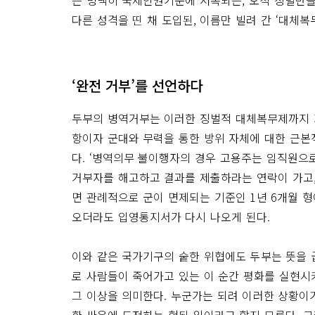
는 명백히 국제인권기준에 저촉되는, 오직 징벌만을
다른 성격을 띤 채 도입된, 이름만 빌려 간 ‘대체복
‘완전 거부’를 선언하다
두부의 병역거부는 이러한 징벌적 대체복무제까지 거
항이자 군대와 무력을 통한 방위 자체에 대한 근본
다. ‘병역의무 불이행자의 경우 고용주는 임직원으로
거부자를 해고하고 결과를 제출하라는 연락이 가고,
면 관례적으로 군이 면제되는 기준인 1년 6개월 형
오더라도 입영통지서가 다시 나오게 된다.
이와 같은 국가기구의 숱한 위협에도 두부는 뜻을 굽
로 사람들이 죽어가고 있는 이 순간 평화를 실현시
그 이상을 의미한다. 누군가는 되려 이러한 상황이