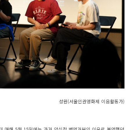
성원(서울인권영화제 이음활동가)
부터 매해 5월 15일에는 과거 양심적 병역거부의 이유로 복역했던