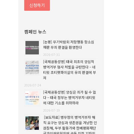
캠페인 뉴스
[논평] 무기박람회 저항행동 항소심
재판 무죄 판결을 환영한다
2026-07-31
[국제공동성명] 태국 최초의 양심적
병역거부 형사 처벌을 규탄한다 – 네
티윗 초티팟파이살의 유죄 판결에 부
쳐
2026-07-24
[국제공동성명] 양심은 죄가 될 수 없
다 – 태국 정부는 병역거부자 네티윗
에 대한 기소를 취하하라
2026-07-19
[보도자료] 병무청의 병역거부자 해
직 요구는 양심과 생존권을 겨냥한 인
권침해, 두부 활동가와 한베평화재단
국가인권위원회에 공동 진정 기자회