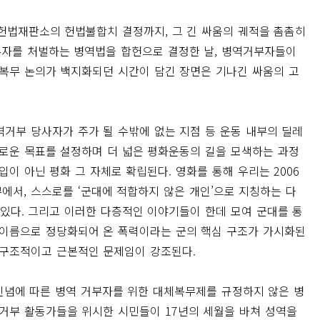
 헌법재판소의 헌법불합치 결정까지, 그 긴 싸움의 궤적을 촘촘히
부자를 처벌하는 병역법을 합헌으로 결정한 날, 병역거부자들이
체복무 논의가 백지화되던 시간이 담긴 장면은 기나긴 싸움의 고
역거부 당사자가 주가 될 수밖에 없는 지점 등 운동 내부의 딜레
새로운 목표를 설정하며 더 넓은 평화운동의 길을 모색하는 과정
입이 아닌 평화 그 자체로 확립된다. 영화를 통해 우리는 2006
에서, 스스로를 ‘군대에 적합하지 않은 개인’으로 지칭하는 다
 있다. 그리고 이러한 다층적인 이야기들이 한데 모여 군대를 통
 이름으로 정당화되어 온 폭력이라는 군의 핵심 구조가 가시화된
 구조적이고 근본적인 문제임이 강조된다.
 신념에 따른 병역 거부자를 위한 대체복무제를 규정하지 않은 병
역거부 활동가들을 위시한 시민들이 17년의 세월을 바쳐 성역을