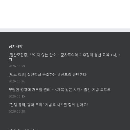
양
기
가
심
게
부
적
임
장
병
에
제
역
를
거
찾
부,
아
공지사항
진
서
[절찬모집중] 보이지 않는 탄소 – 군사주의와 기후정의 청년 교육 1차, 2
단
에
차
과
2026-06-29
모
[팩스 항의] 집단학살 공조하는 방산포럼 규탄한다!
색
2026-06-26
에
부당한 명령에 거부할 권리 – <제복 입은 시민> 출간 기념 북토크
2026-06-15
“전쟁 유죄, 평화 무죄” 기념 티셔츠를 함께 입어요!
2026-05-28