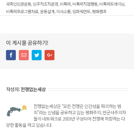
국흑인민권운동
,
민주적조직운영
,
비폭력
,
비폭력직접행동
,
비폭력트레이닝
,
비폭력프로그램자료
,
운동설계
,
의사소통
,
임파워먼트
,
평화캠프
이 게시물 공유하기!
작성자:
전쟁없는세상
전쟁없는세상은 "모든 전쟁은 인간성을 파괴하는 범
죄"라는 신념을 공유하고 있는 평화주의, 반군사주의자
들의 네트워크로 2003년 구성되어 전쟁에 저항하는 다
양한 활동을 하고 있습니다.