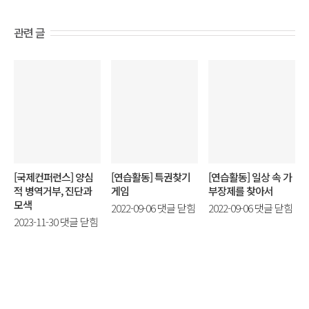
관련 글
[국제컨퍼런스] 양심
[연습활동] 특권찾기
[연습활동] 일상 속 가
적 병역거부, 진단과
게임
부장제를 찾아서
모색
[연
[연
2022-09-06
댓글 닫힘
2022-09-06
댓글 닫힘
[국
2023-11-30
댓글 닫힘
습
습
제
활
활
컨
동]
동]
퍼
특
일
런
권
상
스]
찾
속