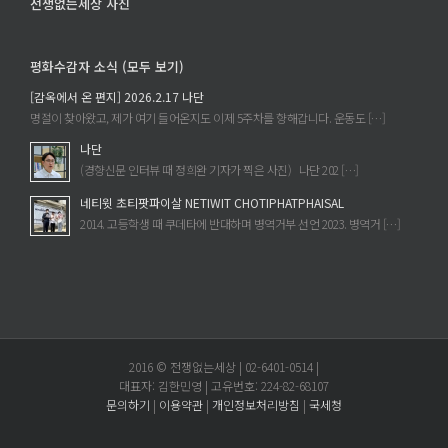
전쟁없는세상 사진
평화수감자 소식 (모두 보기)
[감옥에서 온 편지] 2026.2.17 나단
명절이 찾아왔고, 제가 여기 들어온지도 이제 5주차를 향해갑니다. 운동도 […]
나단
(경향신문 인터뷰 때 정희완 기자가 찍은 사진) 나단 202 […]
네티윗 초티팟파이살 NETIWIT CHOTIPHATPHAISAL
2014. 고등학생 때 쿠데타에 반대하며 병역거부 선언 2023. 병역거 […]
2016 © 전쟁없는세상 | 02-6401-0514 |
대표자: 김한민영 | 고유번호: 224-82-68107
문의하기
|
이용약관
|
개인정보처리방침
|
국세청