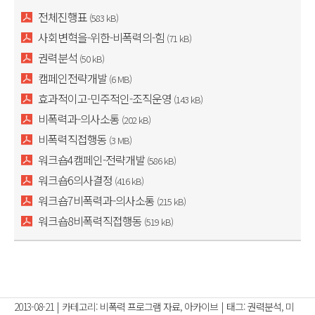
전체진행표
(583 kB)
사회변혁을-위한-비폭력의-힘
(71 kB)
권력분석
(50 kB)
캠페인전략개발
(6 MB)
효과적이고-민주적인-조직운영
(143 kB)
비폭력과-의사소통
(202 kB)
비폭력직접행동
(3 MB)
워크숍4캠페인-전략개발
(586 kB)
워크숍6의사결정
(416 kB)
워크숍7비폭력과-의사소통
(215 kB)
워크숍8비폭력직접행동
(519 kB)
2013-08-21
|
카테고리:
비폭력 프로그램 자료
,
아카이브
|
태그:
권력분석
,
미