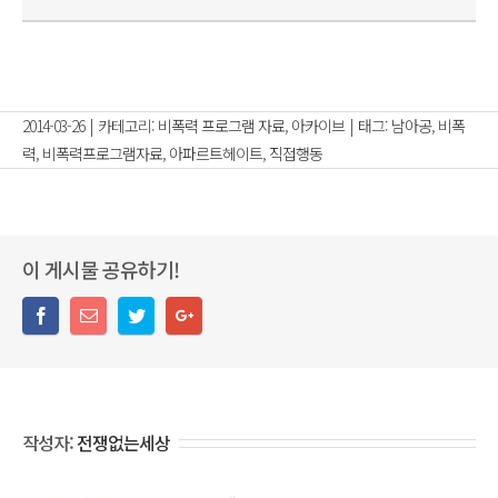
2014-03-26
|
카테고리:
비폭력 프로그램 자료
,
아카이브
|
태그:
남아공
,
비폭
력
,
비폭력프로그램자료
,
아파르트헤이트
,
직접행동
이 게시물 공유하기!
작성자:
전쟁없는세상