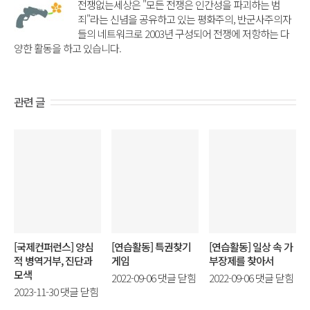
전쟁없는세상은 "모든 전쟁은 인간성을 파괴하는 범
죄"라는 신념을 공유하고 있는 평화주의, 반군사주의자
들의 네트워크로 2003년 구성되어 전쟁에 저항하는 다
양한 활동을 하고 있습니다.
관련 글
[국제컨퍼런스] 양심
[연습활동] 특권찾기
[연습활동] 일상 속 가
적 병역거부, 진단과
게임
부장제를 찾아서
모색
[연
[연
2022-09-06
댓글 닫힘
2022-09-06
댓글 닫힘
[국
2023-11-30
댓글 닫힘
습
습
제
활
활