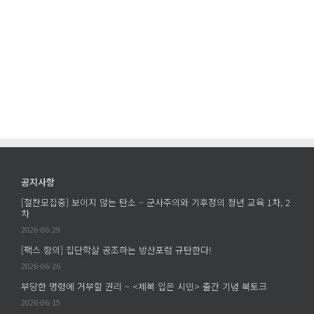
컨
동]
동]
퍼
특
일
런
권
상
스]
찾
속
양
기
가
심
게
부
적
임
장
병
에
제
역
를
거
찾
부,
아
공지사항
진
서
[절찬모집중] 보이지 않는 탄소 – 군사주의와 기후정의 청년 교육 1차, 2
단
에
차
과
2026-06-29
모
[팩스 항의] 집단학살 공조하는 방산포럼 규탄한다!
색
2026-06-26
에
부당한 명령에 거부할 권리 – <제복 입은 시민> 출간 기념 북토크
2026-06-15