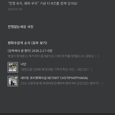
“전쟁 유죄, 평화 무죄” 기념 티셔츠를 함께 입어요!
2026-05-28
전쟁없는세상 사진
평화수감자 소식 (모두 보기)
[감옥에서 온 편지] 2026.2.17 나단
명절이 찾아왔고, 제가 여기 들어온지도 이제 5주차를 향해갑니다. 운동도 […]
나단
(경향신문 인터뷰 때 정희완 기자가 찍은 사진) 나단 202 […]
네티윗 초티팟파이살 NETIWIT CHOTIPHATPHAISAL
2014. 고등학생 때 쿠데타에 반대하며 병역거부 선언 2023. 병역거 […]