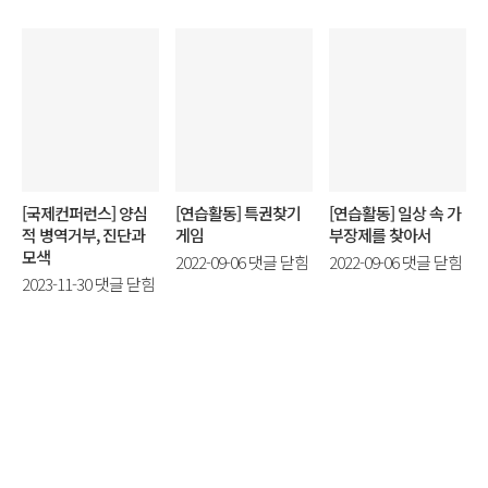
[국제컨퍼런스] 양심
[연습활동] 특권찾기
[연습활동] 일상 속 가
적 병역거부, 진단과
게임
부장제를 찾아서
모색
[연
[연
2022-09-06
댓글 닫힘
2022-09-06
댓글 닫힘
[국
2023-11-30
댓글 닫힘
습
습
제
활
활
컨
동]
동]
퍼
특
일
런
권
상
스]
찾
속
양
기
가
심
게
부
적
임
장