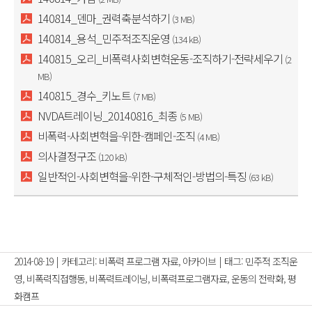
140814_덴마_권력축분석하기
(3 MB)
140814_용석_민주적조직운영
(134 kB)
140815_오리_비폭력사회변혁운동-조직하기-전략세우기
(2
MB)
140815_경수_키노트
(7 MB)
NVDA트레이닝_20140816_최종
(5 MB)
비폭력-사회변혁을-위한-캠페인-조직
(4 MB)
의사결정구조
(120 kB)
일반적인-사회변혁을-위한-구체적인-방법의-특징
(63 kB)
2014-08-19
|
카테고리:
비폭력 프로그램 자료
,
아카이브
|
태그:
민주적 조직운
영
,
비폭력직접행동
,
비폭력트레이닝
,
비폭력프로그램자료
,
운동의 전략화
,
평
화캠프