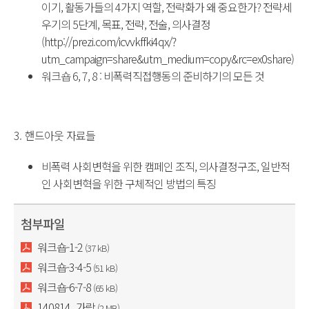
이기, 활동가들의 4가지 역할, 전략화가 왜 중요한가? 전략세
우기의 5단계, 목표, 전략, 전술, 의사결정
(
http://prezi.com/icvvkffki4qx/
?
utm_campaign=share&utm_
medium=copy&rc=ex0share
)
워크숍 6, 7, 8 : 비폭력직접행동의 준비하기의 모든 것
3. 핸드아웃 자료들
비폭력 사회변혁을 위한 캠페인 조직, 의사결정구조, 일반적
인 사회변혁을 위한 구체적인 방법의 특징
첨부파일
워크숍-1-2
(37 kB)
워크숍-3-4-5
(51 kB)
워크숍-6-7-8
(65 kB)
140814_가람
(2 MB)