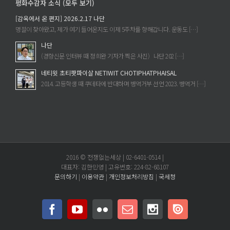
평화수감자 소식 (모두 보기)
[감옥에서 온 편지] 2026.2.17 나단
명절이 찾아왔고, 제가 여기 들어온지도 이제 5주차를 향해갑니다. 운동도 […]
나단
(경향신문 인터뷰 때 정희완 기자가 찍은 사진) 나단 202 […]
네티윗 초티팟파이살 NETIWIT CHOTIPHATPHAISAL
2014. 고등학생 때 쿠데타에 반대하며 병역거부 선언 2023. 병역거 […]
2016 © 전쟁없는세상 | 02-6401-0514 |
대표자: 김한민영 | 고유번호: 224-82-68107
문의하기
|
이용약관
|
개인정보처리방침
|
국세청