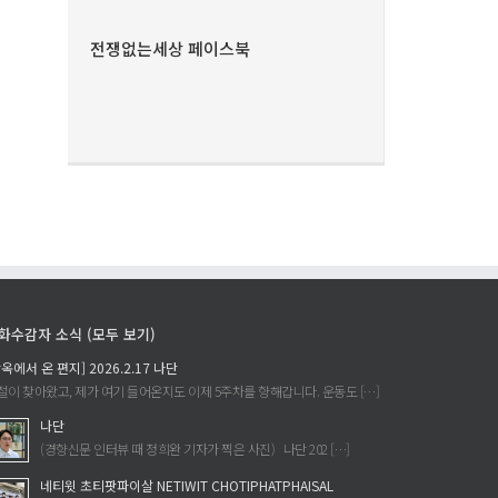
전쟁없는세상 페이스북
화수감자 소식 (모두 보기)
감옥에서 온 편지] 2026.2.17 나단
절이 찾아왔고, 제가 여기 들어온지도 이제 5주차를 향해갑니다. 운동도 […]
나단
(경향신문 인터뷰 때 정희완 기자가 찍은 사진) 나단 202 […]
네티윗 초티팟파이살 NETIWIT CHOTIPHATPHAISAL