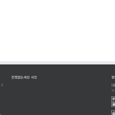
전쟁없는세상 사진
평
 1
[
명