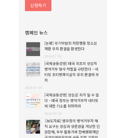
캠페인 뉴스
[논평] 무기박람회 저항행동 항소심
재판 무죄 판결을 환영한다
2026-07-31
[국제공동성명] 태국 최초의 양심적
병역거부 형사 처벌을 규탄한다 – 네
티윗 초티팟파이살의 유죄 판결에 부
쳐
2026-07-24
[국제공동성명] 양심은 죄가 될 수 없
다 – 태국 정부는 병역거부자 네티윗
에 대한 기소를 취하하라
2026-07-19
[보도자료] 병무청의 병역거부자 해
직 요구는 양심과 생존권을 겨냥한 인
권침해, 두부 활동가와 한베평화재단
국가인권위원회에 공동 진정 기자회