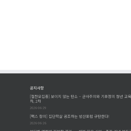
공지사항
[절찬모집중] 보이지 않는 탄소 – 군사주의와 기후정의 청년 교육
차, 2차
2026-06-29
[팩스 항의] 집단학살 공조하는 방산포럼 규탄한다!
2026-06-26