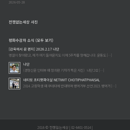
2026-05-28
전쟁없는세상 사진
평화수감자 소식 (모두 보기)
[감옥에서 온 편지] 2026.2.17 나단
명절이 찾아왔고, 제가 여기 들어온지도 이제 5주차를 향해갑니다. 운동도 […]
나단
(경향신문 인터뷰 때 정희완 기자가 찍은 사진) 나단 202 […]
네티윗 초티팟파이살 NETIWIT CHOTIPHATPHAISAL
2014. 고등학생 때 쿠데타에 반대하며 병역거부 선언 2023. 병역거 […]
2016 © 전쟁없는세상 | 02-6401-0514 |