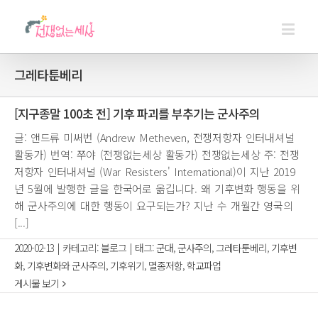
그레타툰베리
[지구종말 100초 전] 기후 파괴를 부추기는 군사주의
글: 앤드류 미써번 (Andrew Metheven, 전쟁저항자 인터내셔널
활동가) 번역: 쭈야 (전쟁없는세상 활동가) 전쟁없는세상 주: 전쟁
저항자 인터내셔널 (War Resisters' International)이 지난 2019
년 5월에 발행한 글을 한국어로 옮깁니다. 왜 기후변화 행동을 위
해 군사주의에 대한 행동이 요구되는가? 지난 수 개월간 영국의
[...]
2020-02-13
|
카테고리:
블로그
|
태그:
군대
,
군사주의
,
그레타툰베리
,
기후변
화
,
기후변화와 군사주의
,
기후위기
,
멸종저항
,
학교파업
게시물 보기