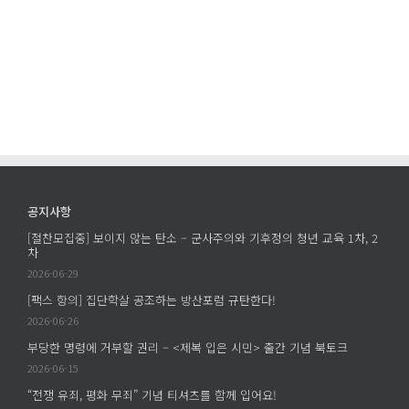
공지사항
[절찬모집중] 보이지 않는 탄소 – 군사주의와 기후정의 청년 교육 1차, 2
차
2026-06-29
[팩스 항의] 집단학살 공조하는 방산포럼 규탄한다!
2026-06-26
부당한 명령에 거부할 권리 – <제복 입은 시민> 출간 기념 북토크
2026-06-15
“전쟁 유죄, 평화 무죄” 기념 티셔츠를 함께 입어요!