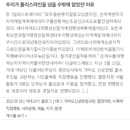
우리가 폴리스라인을 넘을 수밖에 없었던 이유
랑 (일러스트레이터) “모두들분명히잘알고있겠지만, 은하계변두리
지역개발계획에따라지구를관통하는초공간고속도로를건설하게되
었다. 애석하게도너희행성은철거예정행성목록에들어있다. 모든계
획도면과철거명령은알파센타우리행성에있는지역개발과에너희지
구시간으로50년동안공지되어있었다. 그러므로너희에게는공식적
으로민원을제기할시간이충분히있었다. 이제와서야단법석을떨기시
작해봐야이미너무늦은일이다. 철거광선을작동하라.” 은하수를여행
하는히치하이커를위한안내서中/ 더글러스애덤스 지난 3월 15일,
거대 여당인 더불어민주당의 중앙당사에서 가덕도 신공항법 졸속
추진을 규탄하는 시민불복종 직접행동을 진행했다. 멸종저항 서울
활동가 6명은 민주당사 출입문과 지붕을 점거했고, 전원 현행범으
로 체포되어 영등포 경찰서로 연행되었다. [...]
2021-03-18
|
카테고리:
블로그
|
태그:
가덕도신공항법규탄
,
멸정저항
,
비폭력
직접행동
,
사회운동
,
예술
,
지구
,
환경
게시물 보기