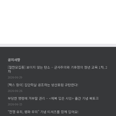
공지사항
[절찬모집중] 보이지 않는 탄소 – 군사주의와 기후정의 청년 교육 1차, 2
차
2026-06-29
[팩스 항의] 집단학살 공조하는 방산포럼 규탄한다!
2026-06-26
부당한 명령에 거부할 권리 – <제복 입은 시민> 출간 기념 북토크
2026-06-15
“전쟁 유죄, 평화 무죄” 기념 티셔츠를 함께 입어요!