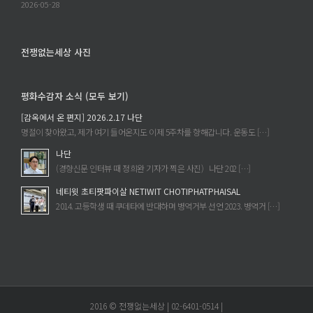
2026-05-28
전쟁없는세상 사진
평화수감자 소식 (모두 보기)
[감옥에서 온 편지] 2026.2.17 나단
명절이 찾아왔고, 제가 여기 들어온지도 이제 5주차를 향해갑니다. 운동도 […]
나단
(경향신문 인터뷰 때 정희완 기자가 찍은 사진) 나단 202 […]
네티윗 초티팟파이살 NETIWIT CHOTIPHATPHAISAL
2014. 고등학생 때 쿠데타에 반대하며 병역거부 선언 2023. 병역거 […]
2016 © 전쟁없는세상 | 02-6401-0514 |