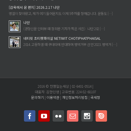
[감옥에서 온 편지] 2026.2.17 나단
명절이 찾아왔고, 제가 여기 들어온지도 이제 5주차를 향해갑니다. 운동도 […]
나단
(경향신문 인터뷰 때 정희완 기자가 찍은 사진) 나단 202 […]
네티윗 초티팟파이살 NETIWIT CHOTIPHATPHAISAL
2014. 고등학생 때 쿠데타에 반대하며 병역거부 선언 2023. 병역거 […]
2016 © 전쟁없는세상 | 02-6401-0514 |
대표자: 김한민영 | 고유번호: 224-82-68107
문의하기
|
이용약관
|
개인정보처리방침
|
국세청