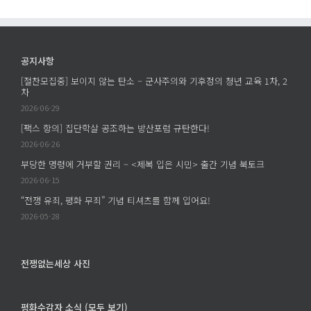
공지사항
[절찬모집중] 보이지 않는 탄소 – 군사주의와 기후정의 청년 교육 1차, 2
차
2026-06-29
[팩스 항의] 집단학살 공조하는 방산포럼 규탄한다!
2026-06-26
부당한 명령에 거부할 권리 – <제복 입은 시민> 출간 기념 북토크
2026-06-15
“전쟁 유죄, 평화 무죄” 기념 티셔츠를 함께 입어요!
2026-05-28
전쟁없는세상 사진
평화수감자 소식 (모두 보기)