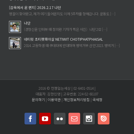
[감옥에서 온 편지] 2026.2.17 나단
명절이 찾아왔고, 제가 여기 들어온지도 이제 5주차를 향해갑니다. 운동도 […]
나단
(경향신문 인터뷰 때 정희완 기자가 찍은 사진) 나단 202 […]
네티윗 초티팟파이살 NETIWIT CHOTIPHATPHAISAL
2014. 고등학생 때 쿠데타에 반대하며 병역거부 선언 2023. 병역거 […]
2016 © 전쟁없는세상 | 02-6401-0514 |
대표자: 김한민영 | 고유번호: 224-82-68107
문의하기
|
이용약관
|
개인정보처리방침
|
국세청