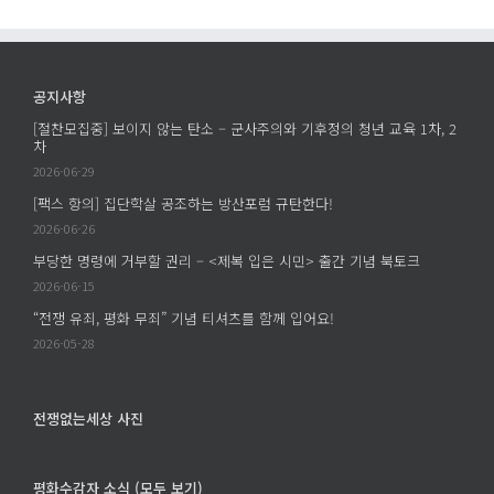
공지사항
[절찬모집중] 보이지 않는 탄소 – 군사주의와 기후정의 청년 교육 1차, 2
차
2026-06-29
[팩스 항의] 집단학살 공조하는 방산포럼 규탄한다!
2026-06-26
부당한 명령에 거부할 권리 – <제복 입은 시민> 출간 기념 북토크
2026-06-15
“전쟁 유죄, 평화 무죄” 기념 티셔츠를 함께 입어요!
2026-05-28
전쟁없는세상 사진
평화수감자 소식 (모두 보기)