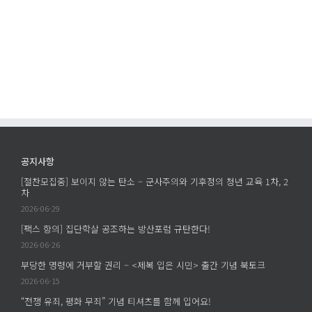
공지사항
[절찬모집중] 보이지 않는 탄소 – 군사주의와 기후정의 청년 교육 1차, 2
차
2026-06-29
[팩스 항의] 집단학살 공조하는 방산포럼 규탄한다!
2026-06-26
부당한 명령에 거부할 권리 – <제복 입은 시민> 출간 기념 북토크
2026-06-15
“전쟁 유죄, 평화 무죄” 기념 티셔츠를 함께 입어요!