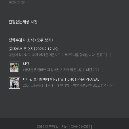
2026-05-28
전쟁없는세상 사진
평화수감자 소식 (모두 보기)
[감옥에서 온 편지] 2026.2.17 나단
명절이 찾아왔고, 제가 여기 들어온지도 이제 5주차를 향해갑니다. 운동도 […]
나단
(경향신문 인터뷰 때 정희완 기자가 찍은 사진) 나단 202 […]
네티윗 초티팟파이살 NETIWIT CHOTIPHATPHAISAL
2014. 고등학생 때 쿠데타에 반대하며 병역거부 선언 2023. 병역거 […]
2016 © 전쟁없는세상 | 02-6401-0514 |