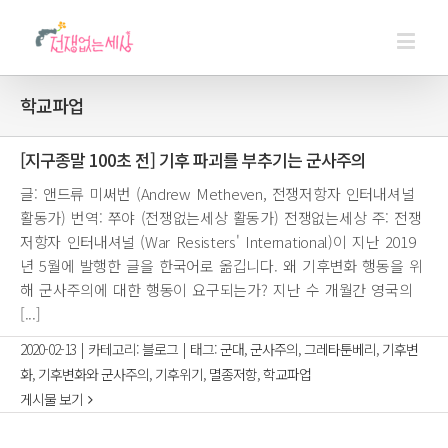
학교파업
[지구종말 100초 전] 기후 파괴를 부추기는 군사주의
글: 앤드류 미써번 (Andrew Metheven, 전쟁저항자 인터내셔널
활동가) 번역: 쭈야 (전쟁없는세상 활동가) 전쟁없는세상 주: 전쟁
저항자 인터내셔널 (War Resisters' International)이 지난 2019
년 5월에 발행한 글을 한국어로 옮깁니다. 왜 기후변화 행동을 위
해 군사주의에 대한 행동이 요구되는가? 지난 수 개월간 영국의
[...]
2020-02-13
|
카테고리:
블로그
|
태그:
군대
,
군사주의
,
그레타툰베리
,
기후변
화
,
기후변화와 군사주의
,
기후위기
,
멸종저항
,
학교파업
게시물 보기