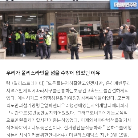
우리가 폴리스라인을 넘을 수밖에 없었던 이유
랑 (일러스트레이터) “모두들분명히잘알고있겠지만, 은하계변두리
지역개발계획에따라지구를관통하는초공간고속도로를건설하게되
었다. 애석하게도너희행성은철거예정행성목록에들어있다. 모든계
획도면과철거명령은알파센타우리행성에있는지역개발과에너희지
구시간으로50년동안공지되어있었다. 그러므로너희에게는공식적
으로민원을제기할시간이충분히있었다. 이제와서야단법석을떨기시
작해봐야이미너무늦은일이다. 철거광선을작동하라.” 은하수를여행
하는히치하이커를위한안내서中/ 더글러스애덤스 지난 3월 15일,