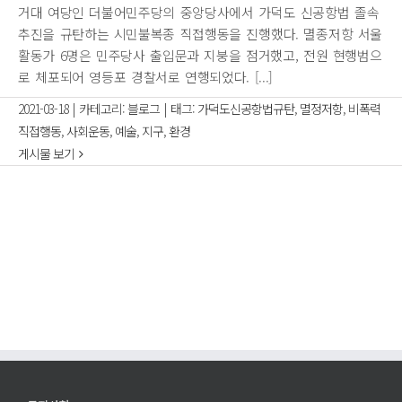
거대 여당인 더불어민주당의 중앙당사에서 가덕도 신공항법 졸속
추진을 규탄하는 시민불복종 직접행동을 진행했다. 멸종저항 서울
활동가 6명은 민주당사 출입문과 지붕을 점거했고, 전원 현행범으
로 체포되어 영등포 경찰서로 연행되었다. [...]
2021-03-18
|
카테고리:
블로그
|
태그:
가덕도신공항법규탄
,
멸정저항
,
비폭력
직접행동
,
사회운동
,
예술
,
지구
,
환경
게시물 보기