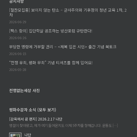
공지사항
[절찬모집중] 보이지 않는 탄소 – 군사주의와 기후정의 청년 교육 1차, 2
차
2026-06-29
[팩스 항의] 집단학살 공조하는 방산포럼 규탄한다!
2026-06-26
부당한 명령에 거부할 권리 – <제복 입은 시민> 출간 기념 북토크
2026-06-15
“전쟁 유죄, 평화 무죄” 기념 티셔츠를 함께 입어요!
2026-05-28
전쟁없는세상 사진
평화수감자 소식 (모두 보기)
[감옥에서 온 편지] 2026.2.17 나단
명절이 찾아왔고, 제가 여기 들어온지도 이제 5주차를 향해갑니다. 운동도 […]
나단