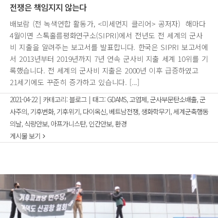
전쟁은 책임지지 않는다
배보람 (전 녹색연합 활동가, <미세먼지 클리어> 공저자) 해마다
4월이면 스톡홀름평화연구소(SIPRI)에서 전년도 전 세계의 군사
비 지출을 알려주는 보고서를 발표합니다. 한국은 SIPRI 보고서에
서 2013년부터 2019년까지 7년 연속 군사비 지출 세계 10위를 기
록했습니다. 전 세계의 군사비 지출은 2000년 이후 급증하였고
21세기에도 꾸준히 증가하고 있습니다. [...]
2021-04-22
|
카테고리:
블로그
|
태그:
GDAMS
,
고엽제
,
군사부문탄소배출
,
군
사주의
,
기후변화
,
기후위기
,
다이옥신
,
베트남전쟁
,
생화학무기
,
세계군축행동
의날
,
식량안보
,
아프가니스탄
,
인간안보
,
환경
게시물 보기