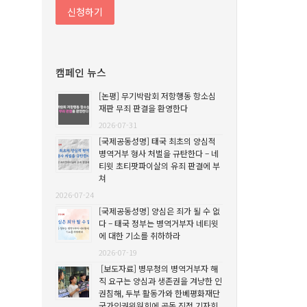
캠페인 뉴스
[논평] 무기박람회 저항행동 항소심
재판 무죄 판결을 환영한다
2026-07-31
[국제공동성명] 태국 최초의 양심적
병역거부 형사 처벌을 규탄한다 – 네
티윗 초티팟파이살의 유죄 판결에 부
쳐
2026-07-24
[국제공동성명] 양심은 죄가 될 수 없
다 – 태국 정부는 병역거부자 네티윗
에 대한 기소를 취하하라
2026-07-19
[보도자료] 병무청의 병역거부자 해
직 요구는 양심과 생존권을 겨냥한 인
권침해, 두부 활동가와 한베평화재단
국가인권위원회에 공동 진정 기자회