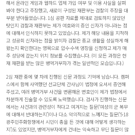
해서 온라인 게임과 웹하드 업체 가입 여부 및 이용 사실을 살펴
봐야 한다고 주장했고, 새로이 구성된 재판부는 검찰의 주장을 대
부분 받아들였습니다. 1심 공판 자료를 제대로 검토하지 않았던
탓인지 검찰과 재판부는 제가 여호와의 증인 신자가 아니라는 점
에 대해서 인식하지 못하고 있었습니다. 제가 해당 내용을 지적하
고 성공회 신자라는 점을 밝히자 검찰은 종교 생활을 성실하게 해
왔는지 확인한다는 명목으로 압수·수색 영장을 신청하고 제가 매
주 성당에 갔는지 위치 정보를 수집했습니다. (이 모든 과정은 현
재 재판을 받는 많은 병역거부자가 겪는 일반적인 모습입니다.)
2심 재판 중에 몇 차례 진행된 신문 과정도 기억에 남습니다. 캠퍼
스에서 함께 사역했던 선교단체 간사님이 법정에 오셔서 증언해
주셨고, 여러 병역거부 사건을 변론해온 변호인이 제가 법정에서
차분하게 진술할 수 있도록 노력했습니다. 검사가 진행하는 신문
에서는 사건과의 관련성이 적다고 여겨지는 질문(‘여성의 군 복무
에 대해서 반대하는지’)이나 다소 악의적으로 느껴지는 질문(‘5·18
광주민주화항쟁에서 시민이 총을 든 것에 대해 어떻게 생각하는
지’)도 있었지만, 병역거부자에게 건네는 익숙하고 무딘 질문이 많