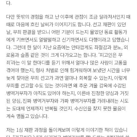
다.
다만 뜻밖의 경험을 하고 난 이후에 관점이 조금 달라져서인지 때
때로 마음에 흐린 날씨가 이어지기도 합니다. 선고 재판이 있던
날, 무죄 판결을 받으니 어떤 기분이 드는지 물었던 동료 활동가
에게 기쁘면서도 얼떨떨하고 신기하면서도 다행이라고 답했습니
다. 그런데 한 달이 지난 요즘에는 안타깝게도 좌절감과 분노, 외
로움과 슬픔 같은 것이 크게 다가오고는 합니다. ‘피고인은 무
죄’라는 이 말 한마디를 듣기 위해서 얼마나 많은 사람이 고통을
겪어야 했는지, 형사 처벌로 인해 힘겨워하며 보냈던 시간을 너무
늦게 찾아온 무죄 선고가 과연 얼마나 회복할 수 있는지, 이렇게
무죄를 선고할 수도 있는 것이라면 왜 추운 겨울 감옥에 수감된
병역거부자가 아직도 있어야 하는지, 이른바 진정한 양심과 거짓
된 양심, 진짜 병역거부자와 가짜 병역거부자를 가려내려는 시도
는 도대체 언제까지 반복될 것인지. 수신인을 찾지 못한 물음이
계속 맴돌고 있습니다.
저는 1심 재판 과정을 돌이켜보며 이렇게 이야기한 적이 있습니