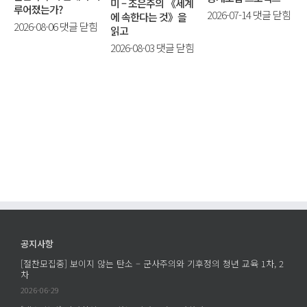
미 – 조은주의 《세계
루어졌는가?
[평
2026-07-14
댓글 닫힘
에 속한다는 것》을
매
2026-08-06
댓글 닫힘
화
읽고
시
를
[평
2026-08-03
댓글 닫힘
브
살
화
어
다]
를
택
동
읽
이
거
다]
펜
인
헌
타
공
신
포
개
할
트
모
세
에
집
계
서
프
가
남
로
있
긴
젝
다
공지사항
질
트
는
문
[절찬모집중] 보이지 않는 탄소 – 군사주의와 기후정의 청년 교육 1차, 2
에
것
차
–
의
2026-06-29
학
의