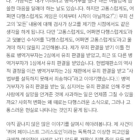
다. “가끔씩은 ‘내가 이러려고 병역거부를 했나’ 하는 허탈감에 씁
쓸한 마음을 달래야 하는 날도 있습니다. 하지만 고통스럽게도, 어
쩌면 다행스럽게도 게임은 이제부터 시작이 아닐까요?”
2)
무죄 선
고의 ‘모든’ 내용에 대해 검사가 상고를 제기한 시점에서도 같은
생각을 하게 됩니다. 다만 ‘고통스럽게도, 어쩌면 다행스럽게도’라
고 덧붙인 수식어를 ‘다행스럽게도, 어쩌면 고통스럽게도’라고 옮
겨야 하지 않을지 고민해봅니다. 제가 무죄 판결을 받기 이틀 전
동료 병역거부자는 2심에서 유죄 판결을 받았고, 최근 또 다른 병
역거부자가 1심에서 유죄 판결을 받았습니다. 헌법재판소의 역사
적 결정을 이끈 병역거부자는 2심 재판에서 유죄 판결을 받고 “사
법부를 설득하지 못해서 죄송하다”라고 이야기했습니다.
3)
병역
거부자가 유죄 판결을 받는 일, 심지어는 유죄 판결로 인해 주변
사람에게 실망을 안겨준 것에 사과하는 일은 언제쯤 그칠 수 있을
까요? 사회적 변화는 왜 때로는 다행스러운 소식으로, 그러나 고
통스러운 현실로 나타나는 것인지 묻게 됩니다.
아직 끝나지 않은 많은 이야기를 살며시 헤아려봅니다. 제 사건이
‘퀴어 페미니스트 그리스도인’이라는 독특하고 이상한 피고인을
구제한 예외적인 사례로 남지 않도록, 재판이 진행 중인 모든 병