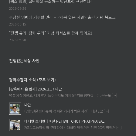
살
[팩스 항의] 집단학살 공조하는 방산포럼 규탄한다!
미
은
2026-06-26
–
누
부당한 명령에 거부할 권리 – <제복 입은 시민> 출간 기념 북토크
조
구
은
2026-06-15
의
주
“전쟁 유죄, 평화 무죄” 기념 티셔츠를 함께 입어요!
손
의
2026-05-28
에
《세
서
계
이
에
전쟁없는세상 사진
루
속
어
한
졌
평화수감자 소식 (모두 보기)
다
는
는
[감옥에서 온 편지] 2026.2.17 나단
가?
것》
명절이 찾아왔고, 제가 여기 들어온지도 이제 5주차를 향해갑니다. 운동도 […]
에
을
나단
읽
(경향신문 인터뷰 때 정희완 기자가 찍은 사진) 나단 202 […]
고
네티윗 초티팟파이살 NETIWIT CHOTIPHATPHAISAL
에
2014. 고등학생 때 쿠데타에 반대하며 병역거부 선언 2023. 병역거 […]