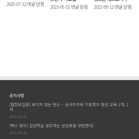
[자
2025-07-22
댓글 닫힘
2023
[자
2023-05-15
댓글 닫힘
2021-05-12
댓글 닫힘
료
‘국
료
집]
제
집]
시
회
평
민
의-
화
에
무
는
게
기
모
겨
거
두
눠
래
의
진
에
권
무
어
리
기:
떻
–
경
게
첨
공지사항
찰
저
단
무
[절찬모집중] 보이지 않는 탄소 – 군사주의와 기후정의 청년 교육 1차, 2
항
기
차
기
할
술
2026-06-29
수
것
과
출
[팩스 항의] 집단학살 공조하는 방산포럼 규탄한다!
인
평
과
2026-06-26
가’
화