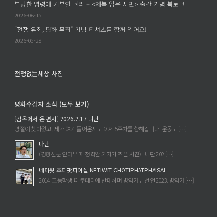
경
자
권
부당한 명령에 거부할 권리 – <제복 입은 시민> 출간 기념 북토크
찰
료
애
2026-06-15
무
집
드
“전쟁 유죄, 평화 무죄” 기념 티셔츠를 함께 입어요!
력
에
보
2026-05-28
사
커
용
시
에
에
전쟁없는세상 사진
대
한
공
평화수감자 소식 (모두 보기)
론
[감옥에서 온 편지] 2026.2.17 나단
장
명절이 찾아왔고, 제가 여기 들어온지도 이제 5주차를 향해갑니다. 운동도 […]
에
나단
(경향신문 인터뷰 때 정희완 기자가 찍은 사진) 나단 202 […]
네티윗 초티팟파이살 NETIWIT CHOTIPHATPHAISAL
2014. 고등학생 때 쿠데타에 반대하며 병역거부 선언 2023. 병역거 […]