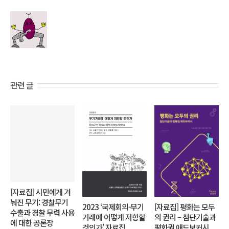
관련 글
[자료집] 시민에게 겨
눠진 무기: 경찰무기
2023 ‘국제회의-무기
[자료집] 평화는 모두
수출과 경찰 무력 사용
거래에 어떻게 저항할
의 권리 – 첨단기술과
에 대한 공론장
것인가’ 자료집
평화권 애드보커시