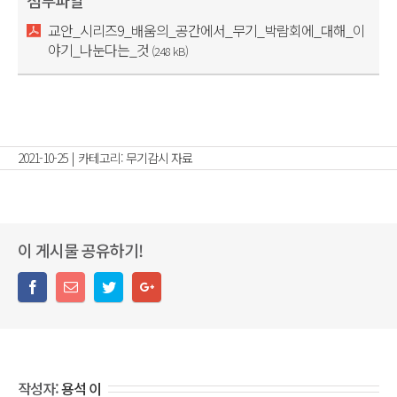
첨부파일
교안_시리즈9_배움의_공간에서_무기_박람회에_대해_이
야기_나눈다는_것
(248 kB)
2021-10-25
|
카테고리:
무기감시 자료
이 게시물 공유하기!
작성자:
용석 이