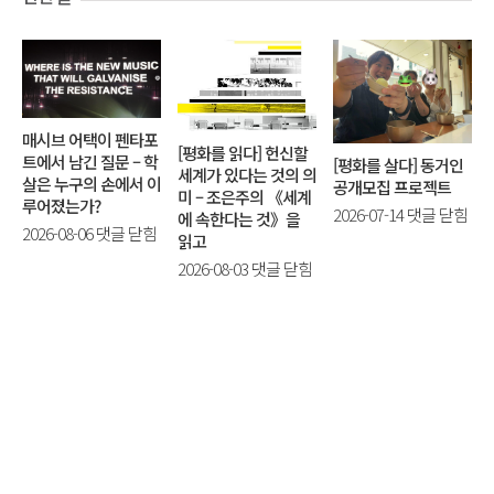
매시브 어택이 펜타포
[평화를 읽다] 헌신할
트에서 남긴 질문 – 학
[평화를 살다] 동거인
세계가 있다는 것의 의
살은 누구의 손에서 이
공개모집 프로젝트
미 – 조은주의 《세계
루어졌는가?
[평
2026-07-14
댓글 닫힘
에 속한다는 것》을
매
2026-08-06
댓글 닫힘
화
읽고
시
를
[평
2026-08-03
댓글 닫힘
브
살
화
어
다]
를
택
동
읽
이
거
다]
펜
인
헌
타
공
신
포
개
할
트
모
세
에
집