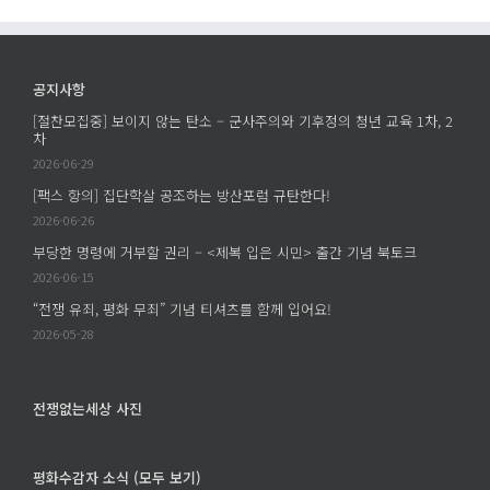
계
서
프
가
남
로
있
긴
젝
다
공지사항
질
트
는
문
[절찬모집중] 보이지 않는 탄소 – 군사주의와 기후정의 청년 교육 1차, 2
에
것
차
–
의
2026-06-29
학
의
살
[팩스 항의] 집단학살 공조하는 방산포럼 규탄한다!
미
은
2026-06-26
–
누
부당한 명령에 거부할 권리 – <제복 입은 시민> 출간 기념 북토크
조
구
은
2026-06-15
의
주
“전쟁 유죄, 평화 무죄” 기념 티셔츠를 함께 입어요!
손
의
2026-05-28
에
《세
서
계
이
에
전쟁없는세상 사진
루
속
어
한
졌
평화수감자 소식 (모두 보기)
다