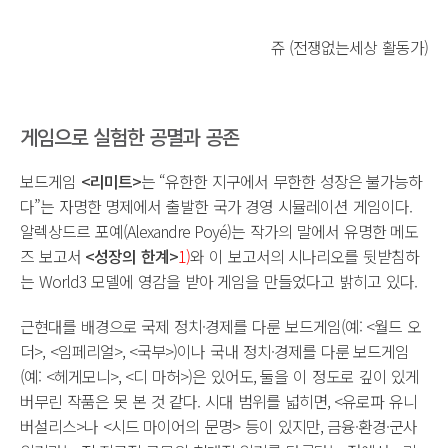
쥬 (전쟁없는세상 활동가)
게임으로 실험한 공멸과 공존
보드게임
<리미트>
는 “유한한 지구에서 무한한 성장은 불가능하
다”는 자명한 명제에서 출발한 국가 경영 시뮬레이션 게임이다.
알렉상드르 포예(Alexandre Poyé)는 작가의 말에서 유명한 메도
즈 보고서
<성장의 한계>
1)
와 이 보고서의 시나리오를 뒷받침하
는 World3 모델에 영감을 받아 게임을 만들었다고 밝히고 있다.
근현대를 배경으로 국제 정치·경제를 다룬 보드게임(예: <월드 오
더>, <임페리얼>, <국부>)이나 국내 정치·경제를 다룬 보드게임
(예: <헤게모니>, <디 마허>)은 있어도, 둘을 이 정도로 깊이 있게
버무린 작품은 못 본 것 같다. 시대 범위를 넓히면, <유로파 유니
버설리스>나 <시드 마이어의 문명> 등이 있지만, 금융·환경·군사