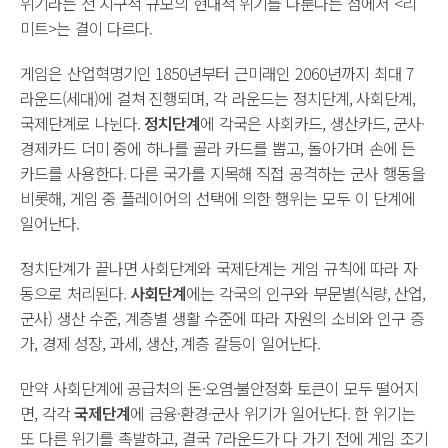
위기라는 전 지구적 규모의 현대적 위기를 다룬다는 점에서 <리
미트>는 결이 다르다.
게임은 산업혁명기인 1850년부터 근미래인 2060년까지 최대 7
라운드(세대)에 걸쳐 진행되며, 각 라운드는 정치단계, 사회단계,
국제단계로 나뉜다.
정치단계
에 각국은 사회카드, 생산카드, 군사·
경제카드 더미 중에 하나를 골라 카드를 뽑고, 돌아가며 손에 든
카드를 사용한다. 다른 국가를 지목해 직접 공격하는 군사 행동을
비롯해, 게임 중 플레이어의 선택에 의한 행위는 모두 이 단계에
일어난다.
정치단계가 끝나면 사회단계와 국제단계는 게임 규칙에 따라 자
동으로 처리된다.
사회단계
에는 각국의 인구와 부문별(식량, 산업,
군사) 생산 수준, 계층별 생활 수준에 따라 자원의 소비와 인구 증
가, 경제 성장, 과세, 생산, 계층 갈등이 일어난다.
만약 사회단계에 공급처의 돈·오염·불안정화 토큰이 모두 떨어지
면, 각각
국제단계
에 금융·환경·군사 위기가 일어난다. 한 위기는
또 다른 위기를 촉발하고, 결국 7라운드가 다 가기 전에 게임 조기