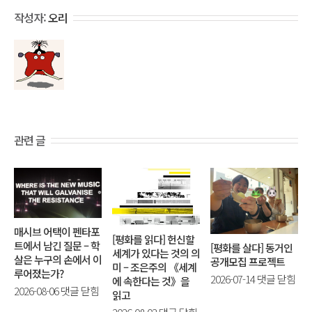
작성자:
오리
관련 글
매시브 어택이 펜타포
[평화를 읽다] 헌신할
트에서 남긴 질문 – 학
[평화를 살다] 동거인
세계가 있다는 것의 의
살은 누구의 손에서 이
공개모집 프로젝트
미 – 조은주의 《세계
루어졌는가?
[평
2026-07-14
댓글 닫힘
에 속한다는 것》을
매
2026-08-06
댓글 닫힘
화
읽고
시
를
[평