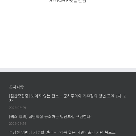
2026-08-03
댓글 닫힘
브
살
화
어
다]
를
택
동
읽
이
거
다]
펜
인
헌
타
공
신
포
개
할
트
모
세
에
집
계
서
프
가
남
로
있
긴
젝
다
공지사항
질
트
는
문
[절찬모집중] 보이지 않는 탄소 – 군사주의와 기후정의 청년 교육 1차, 2
에
것
차
–
의
2026-06-29
학
의
살
[팩스 항의] 집단학살 공조하는 방산포럼 규탄한다!
미
은
2026-06-26
–
누
부당한 명령에 거부할 권리 – <제복 입은 시민> 출간 기념 북토크
조