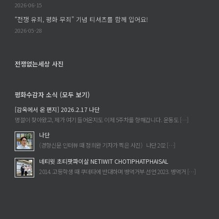
구
은
2026-06-15
의
주
“전쟁 유죄, 평화 무죄” 기념 티셔츠를 함께 입어요!
손
의
2026-05-28
에
《세
서
계
이
에
전쟁없는세상 사진
루
속
어
한
졌
평화수감자 소식 (모두 보기)
다
는
는
[감옥에서 온 편지] 2026.2.17 나단
가?
것》
명절이 찾아왔고, 제가 여기 들어온지도 이제 5주차를 향해갑니다. 운동도 […]
에
을
나단
읽
(경향신문 인터뷰 때 정희완 기자가 찍은 사진) 나단 202 […]
고
네티윗 초티팟파이살 NETIWIT CHOTIPHATPHAISAL
에
2014. 고등학생 때 쿠데타에 반대하며 병역거부 선언 2023. 병역거 […]