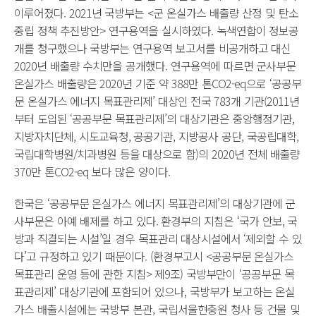
이루어졌다. 2021년 국방부는 <군 온실가스 배출량 산정 및 탄소
중립 정책 추진방안> 연구용역을 실시하였다. 녹색연합이 정보공
개를 청구했으나 국방부는 연구용역 보고서를 비공개하고 대신
2020년 배출량 수치만을 공개했다. 연구용역에 따르면 군사부문
온실가스 배출량은 2020년 기준 약 388만 톤CO2-eq으로 ‘공공부
문 온실가스 에너지 목표관리제’ 대상인 전국 783개 기관(2011년
부터 도입된 ‘공공부문 목표관리제’의 대상기관은 중앙행정기관,
지방자치단체, 시도교육청, 공공기관, 지방공사 공단, 국공립대학,
국립대학병원/치과병원 등을 대상으로 함)의 2020년 전체 배출량
370만 톤CO2-eq 보다 많은 양이다.
한국은 ‘공공부문 온실가스 에너지 목표관리제’의 대상기관에 군
사부문은 아예 배제를 하고 있다. 환경부의 지침은 ‘국가 안보, 국
방과 직결되는 시설’일 경우 목표관리 대상시설에서 ‘제외할 수 있
다’고 규정하고 있기 때문이다. (환경부고시 <공공부문 온실가스
목표관리 운영 등에 관한 지침> 제9조) 국방부만이 ‘공공부문 목
표관리제’ 대상기관에 포함되어 있으나, 국방부가 보고하는 온실
가스 배출시설에는 국방부 본관, 국립서울현충원 청사 등 건물 및