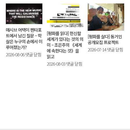
매시브 어택이 펜타포
[평화를 읽다] 헌신할
트에서 남긴 질문 – 학
[평화를 살다] 동거인
세계가 있다는 것의 의
살은 누구의 손에서 이
공개모집 프로젝트
미 – 조은주의 《세계
루어졌는가?
[평
2026-07-14
댓글 닫힘
에 속한다는 것》을
매
2026-08-06
댓글 닫힘
화
읽고
시
를
[평
2026-08-03
댓글 닫힘
브
살
화
어
다]
를
택
동
읽
이
거
다]
펜
인
헌
타
공
신
포
개
할
트
모
세
에
집
계
서
프