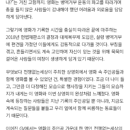
냐?”는 거친 고함까지. 영화는 병역거부 운동의 파고를 따라가며
총을 들지 않은 사람들이 감내해야 했던 어려움과 외로움을 담담
하게 담아낸다.
그렇기에 영화가 기록한 시간을 충실히 따라온 끝에 마주하는
2018년 헌법재판소의 결정과 대체복무제 도입은, 설령 병역거부
에 편견을 가졌던 이들에게도 감동적으로 다가올 것이다. 부침을
겪고, 흔들리면서도 계속 고민하며 자신이 믿는 것을 위해 묵묵히
걸어온 사람들의 여정이 생생하게 담겨 있기 때문이다.
무엇보다 전쟁없는세상이 주최한 상영회에서 영화 속 주인공들과
함께 영화를 볼 수 있었던 건, 특별한 경험이었다. 조금 더 나이 들
고, 그만큼 더 다정해진 모습으로 행사장을 지키는 그들의 모습까
지가 내게는 이 영화와 이번 상영회의 완성처럼 느껴졌다. 영화
속에 등장하는 사람들은 지난 기록의 주인공일 뿐 아니라, 지금도
계속되는 질문들을 붙들고 우리 옆에서 함께 씨름하는 동료들이
기 때문이다.
이어진 GV에서는 영화의 주인공 가운데 한 명인 전쟁없는세상의