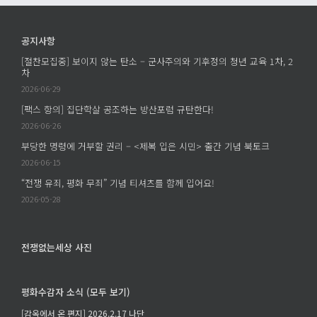
가
남
로
있
긴
젝
다
공지사항
질
트
는
문
[절찬모집중] 보이지 않는 탄소 – 군사주의와 기후정의 청년 교육 1차, 2
에
것
차
–
의
2026-06-29
학
의
살
[팩스 항의] 집단학살 공조하는 방산포럼 규탄한다!
미
은
2026-06-26
–
누
부당한 명령에 거부할 권리 – <제복 입은 시민> 출간 기념 북토크
조
구
은
2026-06-15
의
주
“전쟁 유죄, 평화 무죄” 기념 티셔츠를 함께 입어요!
손
의
2026-05-28
에
《세
서
계
이
에
전쟁없는세상 사진
루
속
어
한
졌
평화수감자 소식 (모두 보기)
다
는
는
[감옥에서 온 편지] 2026.2.17 나단