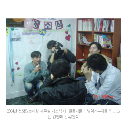
2004년 전쟁없는세상 사무실 개소식 때, 활동가들과 병역거부자를 찍고 있
는 김환태 감독(왼쪽)