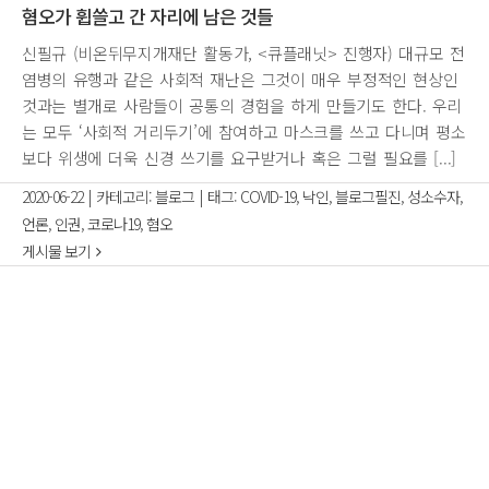
혐오가 휩쓸고 간 자리에 남은 것들
신필규 (비온뒤무지개재단 활동가, <큐플래닛> 진행자) 대규모 전
염병의 유행과 같은 사회적 재난은 그것이 매우 부정적인 현상인
것과는 별개로 사람들이 공통의 경험을 하게 만들기도 한다. 우리
는 모두 ‘사회적 거리두기’에 참여하고 마스크를 쓰고 다니며 평소
보다 위생에 더욱 신경 쓰기를 요구받거나 혹은 그럴 필요를 [...]
2020-06-22
|
카테고리:
블로그
|
태그:
COVID-19
,
낙인
,
블로그필진
,
성소수자
,
언론
,
인권
,
코로나19
,
혐오
게시물 보기