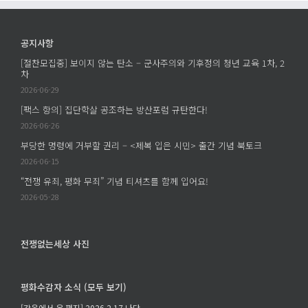
공지사항
[절찬모집중] 보이지 않는 탄소 – 군사주의와 기후정의 청년 교육 1차, 2
차
2026-06-29
[팩스 항의] 집단학살 공조하는 방산포럼 규탄한다!
2026-06-26
부당한 명령에 거부할 권리 – <제복 입은 시민> 출간 기념 북토크
2026-06-15
“전쟁 유죄, 평화 무죄” 기념 티셔츠를 함께 입어요!
2026-05-28
전쟁없는세상 사진
평화수감자 소식 (모두 보기)
[감옥에서 온 편지] 2026.2.17 나단