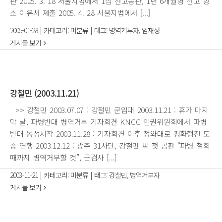
판 2005. 3. 18 서울지법에서 1심 선고공판, 1년 6개월형 선고 항
소 이유서 제출 2005. 4. 28 서울지법에서 [...]
2005-01-28
|
카테고리:
미분류
|
태그:
병역거부자
,
임재성
게시물 보기
강철민 (2003.11.21)
>> 강철민 2003.07.07 : 강철민 군입대 2003.11.21 : 휴가 마지
막 날, 파병반대 병역거부 기자회견 KNCC 인권위원회에서 파병
반대 농성시작 2003.11.28 : 기자회견 이후 청와대로 평화행진 도
중 연행 2003.12.12 : 광주 31사단, 강철민 씨 첫 공판 “파병 철회
때까지 병역거부할 것”, 군검사 [...]
2003-11-21
|
카테고리:
미분류
|
태그:
강철민
,
병역거부자
게시물 보기