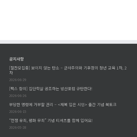
공지사항
[절찬모집중] 보이지 않는 탄소 – 군사주의와 기후정의 청년 교육 1차, 2
차
2026-06-29
[팩스 항의] 집단학살 공조하는 방산포럼 규탄한다!
2026-06-26
부당한 명령에 거부할 권리 – <제복 입은 시민> 출간 기념 북토크
2026-06-15
“전쟁 유죄, 평화 무죄” 기념 티셔츠를 함께 입어요!
2026-05-28