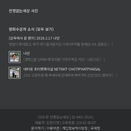
전쟁없는세상 사진
평화수감자 소식 (모두 보기)
[감옥에서 온 편지] 2026.2.17 나단
명절이 찾아왔고, 제가 여기 들어온지도 이제 5주차를 향해갑니다. 운동도 […]
나단
(경향신문 인터뷰 때 정희완 기자가 찍은 사진) 나단 202 […]
네티윗 초티팟파이살 NETIWIT CHOTIPHATPHAISAL
2014. 고등학생 때 쿠데타에 반대하며 병역거부 선언 2023. 병역거 […]
2016 © 전쟁없는세상 | 02-6401-0514 |
대표자: 김한민영 | 고유번호: 224-82-68107
문의하기
|
이용약관
|
개인정보처리방침
|
국세청