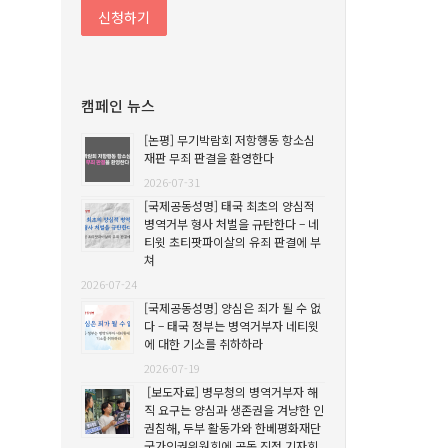
캠페인 뉴스
[논평] 무기박람회 저항행동 항소심
재판 무죄 판결을 환영한다
2026-07-31
[국제공동성명] 태국 최초의 양심적
병역거부 형사 처벌을 규탄한다 – 네
티윗 초티팟파이살의 유죄 판결에 부
쳐
2026-07-24
[국제공동성명] 양심은 죄가 될 수 없
다 – 태국 정부는 병역거부자 네티윗
에 대한 기소를 취하하라
2026-07-19
[보도자료] 병무청의 병역거부자 해
직 요구는 양심과 생존권을 겨냥한 인
권침해, 두부 활동가와 한베평화재단
국가인권위원회에 공동 진정 기자회