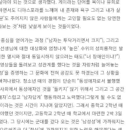
살아야 되는 것으로 생각했다. 게이라는 단어를 욕이나 유희로
하면서도 디아스포라를 느껴며 내 존재와 욕구 그리고 내가 살
질문’도 주어지지 않은 사람들에게는 고민할 필요도 없는 당연한
라보는 것’처럼 낯설게 보이는 것들이었다.
중심을 얻어가는 과정 (“남자는 투닥거리면서 크지”), 그리고
 선생님에 대한 대상화와 엄청나게 ‘높은’ 수위의 성희롱적인 발
대한 멸시와 절대 동일시하지 않으려는 태도(“너 장애인이냐?”)
 영상들을 돌려보고 성관계를 했다는 것을 자랑처럼 늘어놓는
’을 증명하는 그 문화에 전혀 공감도 못 하겠는데 그 상황을
빠져나왔다. 청소년 때의 경험이 단순히 “동성애자로서 불행했
 사회에서 동성애자인 것을 ‘들키지’ 않기 위해서 그리고 그 공간
자’스럽고 ‘남자답게’ 행동하려고 노력했다(그렇게 될 수도 없
이라는 것은 시간이 지나며 알았지만). 그래서 중학교 2학년 때
야했던 것이지만, 고등학교 2학년 때 학교에서 마련한 2박 3일
였다. 그 당시에는 군대를 갔다 오는 것은 ‘남성성’에 가까워지는
봄으로써조금 더 ‘정상’에 가까워지기 위한 노력을 해야겠다는 생