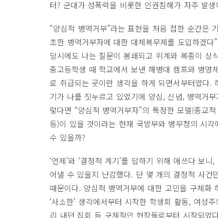
터? 군대가 성폭력을 비롯한 인권침해가 자주 발생
“양심적 병역거부”라는 표현을 처음 접한 순간은 기
초한 병역거부자에 대한 대체복무제를 도입하겠다”는
당시에도 나는 질문이 봉쇄되고 위계와 복종이 상식
중고등학생 때 학교에서 보낸 해병대 캠프와 병영체험
로 취급되는 곳이란 생각을 하게 되면서부터였다. 
기가 나를 짓누르고 있었기에 양심, 신념, 병역거부
렇다면 “양심적 병역거부자”의 특정한 모델(종교적 
등)이 있을 것이라는 현재 국방부와 병무청의 시각
수 있을까?
‘언제’와 ‘결정적 계기’를 답하기 위해 애쓰다 보니
어낼 수 있을지 난감했다. 단 몇 개의 결정적 사
때문이다. 양심적 병역거부에 대한 고민을 구체화 
‘사소한’ 생각에서부터 시작한 학생회 활동, 여성주
리 내던 집회 등 구체적인 현장들로부터 시작되었다