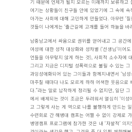
기 때문에 언제가 될지 모르는 미래까지 보류하고 
여기는 상황들이 친구들 안에 있었기에 그 속에 속
아가는 사회에 대해 고민하게 만들었다. 아무런 ‘
것들이 나에게는 ‘출근길에 고개를 들어 하늘을 바
남중남고에서 싸움으로 권위를 얻어내고 그 공간에 
여성에 대한 성적 대상화와 성차별 (‘선생님’이어도
언들을 아무렇지 않게 하는 것), 사회적 소수자에 
그리고 지금은 디지털 성폭력으로 불릴 수 있는 그
과잉성애화되어 있는 그이들과 함께지내면서 ‘남성성
마주칠 때마다 나도 모르게 하하 어색한 웃음으로 
다.”라는 말로 납작하게 정리될 수 없지만, 일단 그
에서 배제되는 것이 조금은 두려워서 열심히 ‘이성애
고 그렇게 사는 게 역으로 나를 불행하게 만드는 일
수련회로 간 해병대 캠프는 어쩔 수 없이 강제로 가
병영캠프 프로그램에 참가한 것은 내 ‘자발적’ 의지
것이라는 생각을 했고, 그것을 좀 더 일찍 체험해