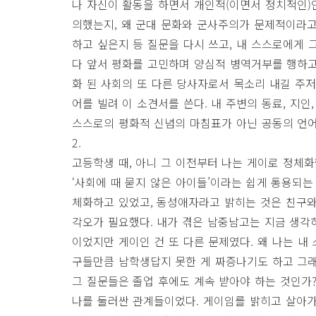
나 자신이 활동을 하면서 개인적(이면서 정치적인)
의했는지, 왜 군대 문화와 군사주의가 문제적이라고
하고 싶은지 등 질문을 다시 쓰고, 내 스스로에게 
다 앞서 평화를 고민하며 양심적 병역거부를 행하고
화 된 사회의 또 다른 당사자로서 목소리 내길 주
어를 빌려 이 소견서를 쓴다. 내 주변의 동료, 지인
스스로의 평화적 신념의 마침표가 아닌 공동의 언어
2.
고등학생 때, 아니 그 이전부터 나는 게이로 정체
‘사회에 때 묻지 않은 아이들’이라는 쉽게 통용되
체화하고 있었고, 동성애자라고 밝히는 것은 친구와
각오가 필요했다. 내가 겪은 남중남고는 지금 생각
이었지만 게이인 건 또 다른 문제였다. 왜 나는 내
구들만큼 남학생답지 못한 게 짜증나기도 하고 그래
그 질문들은 졸업 후에도 계속 받아야 하는 것인가?
나를 둘러싼 관계들이었다. 게이임를 밝히고 살아가