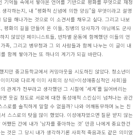
인 기억들 속에서 쌓아온 언어를 기반으로 평화를 무엇으로 재정
 생각하는지, 내 “평화적 신념에 의한 양심”을 무엇이라고 설명
그 답을 해나가는 것으로 이 소견서를 채우고 싶다. 그리고 나보
, 평화의 길을 만들어 온 이들, 징병의 당사자가 아님에도 군사
저하지 않았던 페미니스트들, 반차별 운동에 함께했던 이들의 언
, 가족, 그리고 병무청과 그 외 사람들과 함께 나누는 이 글이 내
를 함께 쌓아가는 또 하나의 계기가 되길 바란다.
화했지만 중고등학교에서 커밍아웃을 시도하진 않았다. 청소년이
는 이미지와 다르게 이미 사회의 상식(=이성애중심적인 사회)을
의 관계가 전부라고 생각했던 그 시절에 ‘세계’를 잃어버리는
하면 웃길 정도로 서로에 대한 동성애적 스킨십이 넘쳐나는 공간
 스스로를 솔직하게 말할 수 없을까? 나와 어깨동무하며 노는 친
서 스스로의 탓을 많이 했었다. 이성애자였으면 질문 받지 않는
 어쨌든 간에 내가 ‘남자를 좋아하는 것’ 만큼 나에게 중요한건
는 것은 그 당시 내가 생각하기론 사회적 죽음과도 같은 의미였