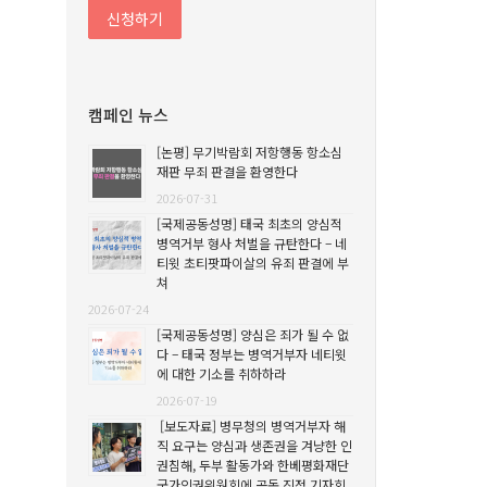
캠페인 뉴스
[논평] 무기박람회 저항행동 항소심
재판 무죄 판결을 환영한다
2026-07-31
[국제공동성명] 태국 최초의 양심적
병역거부 형사 처벌을 규탄한다 – 네
티윗 초티팟파이살의 유죄 판결에 부
쳐
2026-07-24
[국제공동성명] 양심은 죄가 될 수 없
다 – 태국 정부는 병역거부자 네티윗
에 대한 기소를 취하하라
2026-07-19
[보도자료] 병무청의 병역거부자 해
직 요구는 양심과 생존권을 겨냥한 인
권침해, 두부 활동가와 한베평화재단
국가인권위원회에 공동 진정 기자회