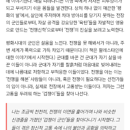
해 이야기한다. 매일 따라다니는 이명 속에서 저자는 피투성이가
되고 부서지기 쉬운 몸들을 발견한다. 상처 하나 없이 매끈한 ‘평
화의 발’에서, 살인에 주저하며 차마 방아쇠를 당기지 못하는 전장
의 군인들로부터, 자살 공격을 강요당한 ‘육탄’들을 자발적인 영웅
으로 만드는 ‘전쟁신학’으로부터 ‘전쟁’의 진실을 보려고 노력한다.
평화시대의 군인은 설움을 느낀다. 전쟁을 못 해봐서가 아니라, 주
변 세계가 폭력으로 가득 차있기 때문이다.(이 책은 팔레스타인에
대한 이야기에서 시작한다.) 군대를 바꾼 건 군대가 자기 삶을 바
꾼 이들이 아니라 군대가 자기를 찰흙처럼 마음대로 빚어내려는
데에 나름대로 저항하고 부적응한 이들이었다. 전쟁을 아는 이는
‘전쟁을 해본’ 사람들이 아니라, 혹은 전쟁이 필요하다는 선전가들
의 입이 아니라, 실제로 전장에서 고통받는 이들이다. 저자는 그런
고통을 두려워 하는 ‘겁쟁이’들을 찾아 나선다.
나는 조금씩 천천히, 전쟁의 이면을 훑어가며 나와 비슷한
신경줄을 가졌던 ‘겁쟁이 군인’들을 찾아다니기 시작했다. 그
들이 겪은 정신적 고통 속에 나의 불안과 공황을 의탁하고