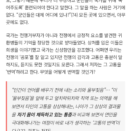
어주도록’ 훈련되어야 한다고 말한다. 그 말을 하는 사람은 거기에
없다. “군인들은 대체 어디에 있나?”(74) 모든 곳에 있으면서, 아무
곳에도 없다.
국가는 전쟁거부자가 아니라 전쟁에서 긍정적 요소를 발견한 귀
환병들의 기억을 정당한 것으로 받아들였다. 상처를 입은 이들은
희생을 이야기했고 국가는 신성함만을 강조했다. 어쩌면 우리는
전쟁의 ‘공포’를 잘 알고 있지만 전쟁의 감각과 고통은 충분히 말
하지도, 듣지도 못한 것일지도 모른다. 그래서 저자는 그 고통을
‘번역’하려고 한다. 무엇을 어떻게 번역할 것인가?
“인간이 언어를 배우기 전에 내는 소리와 울부짖음”… “이
‘울부짖음’을 앞에 두고 엎치락뒤치락 직역 또는 의역을 해
보면서 타인의 고통을 상상해내는, 나아가 그 상상의 결과물
을
자기 몸이 체득하고 있는 통증
과 비교해 보면서 연민을
극대화해나가는 여정이 바로 내가 생각하는 ‘고통의 번역’이
다.(122, 강조는 저자)