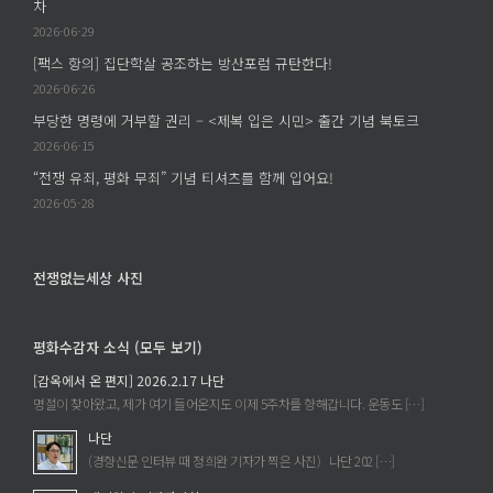
차
–
의
2026-06-29
학
의
살
[팩스 항의] 집단학살 공조하는 방산포럼 규탄한다!
미
은
2026-06-26
–
누
부당한 명령에 거부할 권리 – <제복 입은 시민> 출간 기념 북토크
조
구
은
2026-06-15
의
주
“전쟁 유죄, 평화 무죄” 기념 티셔츠를 함께 입어요!
손
의
2026-05-28
에
《세
서
계
이
에
전쟁없는세상 사진
루
속
어
한
졌
평화수감자 소식 (모두 보기)
다
는
는
[감옥에서 온 편지] 2026.2.17 나단
가?
것》
명절이 찾아왔고, 제가 여기 들어온지도 이제 5주차를 향해갑니다. 운동도 […]
에
을
나단
읽
(경향신문 인터뷰 때 정희완 기자가 찍은 사진) 나단 202 […]
고