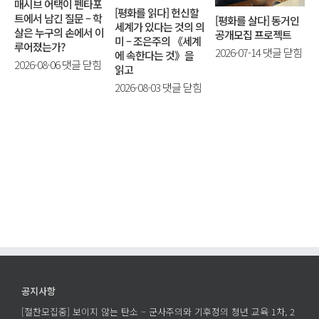
매시브 어택이 펜타포
[평화를 읽다] 헌신할
트에서 남긴 질문 – 학
[평화를 살다] 동거인
세계가 있다는 것의 의
살은 누구의 손에서 이
공개모집 프로젝트
미 – 조은주의 《세계
루어졌는가?
[평
2026-07-14
댓글 닫힘
에 속한다는 것》을
매
2026-08-06
댓글 닫힘
화
읽고
시
를
[평
2026-08-03
댓글 닫힘
브
살
화
어
다]
를
택
동
읽
이
거
다]
펜
인
헌
타
공
신
포
개
할
트
모
세
에
집
계
서
프
가
남
로
있
긴
젝
다
공지사항
질
트
는
문
[절찬모집중] 보이지 않는 탄소 – 군사주의와 기후정의 청년 교육 1차, 2
에
것