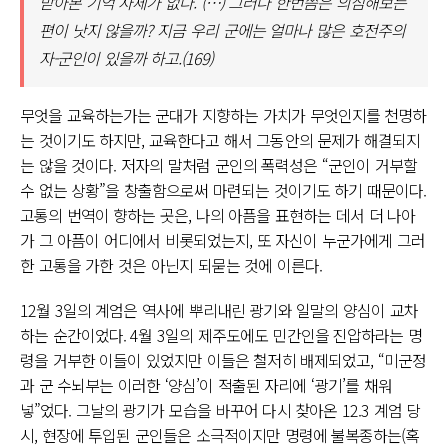
받아본 기억 자체가 없다. (…) 그러나 한번쯤은 의심해보는
편이 낫지 않을까? 지금 우리 군에는 얼마나 많은 호전주의
자-군인이 있을까 하고.(169)
무엇을 교육하는가는 군대가 지향하는 가치가 무엇인지를 천명하
는 것이기도 하지만, 교육한다고 해서 그동안의 문제가 해결되지
는 않을 것이다. 저자의 말처럼 군인의 폭력성은 “군인이 거부할
수 없는 상황”을 창출함으로써 마련되는 것이기도 하기 때문이다.
고통의 번역이 향하는 곳은, 나의 아픔을 표현하는 데서 더 나아
가 그 아픔이 어디에서 비롯되었는지, 또 자신이 누군가에게 그러
한 고통을 가한 것은 아닌지 되묻는 것에 이른다.
12월 3일의 계엄은 역사에 뿌리내린 광기와 일말의 양심이 교차
하는 순간이었다. 4월 3일의 제주도에도 민간인을 진압하라는 명
령을 거부한 이들이 있었지만 이들은 철저히 배제되었고, “미군정
과 군 수뇌부는 이러한 ‘양심’이 적출된 자리에 ‘광기’를 채워
넣”었다. 그날의 광기가 모습을 바꾸어 다시 찾아온 12.3 계엄 당
시, 현장에 투입된 군인들은 소극적이지만 명령에 불복종하는(혹