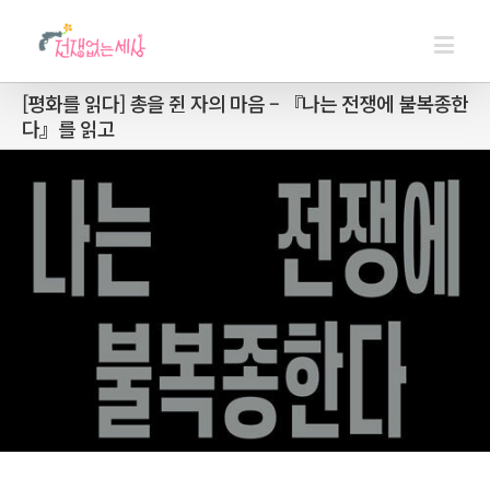
[평화를 읽다] 총을 쥔 자의 마음 – 『나는 전쟁에 불복종한
다』를 읽고