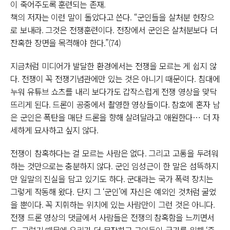
이 죽어주도록 훈련되는 존재.
책의 저자는 이런 말이 돌았다고 쓴다. “군인들을 살처분 현장으
로 보내라. 그것은 전쟁훈련이다. 전장에서 군인은 살처분보다 더
잔혹한 장면을 목격해야 한다.”(74)
지금처럼 미디어가 발달한 환경에서는 전쟁을 모르는 게 쉽지 않
다. 전쟁이 꼭 전쟁기념관에만 있는 것은 아니기 때문이다. 침대에
누워 유튜브 쇼츠를 내리 보다가도 갑작스럽게 전쟁 영상을 맞닥
뜨리게 된다. 드론이 공중에서 촬영한 영상들이다. 참호에 혼자 남
은 군인은 폭탄을 매단 드론을 향해 살려달라고 애원한다… 더 자
세하게 묘사하고 싶지 않다.
전쟁이 참혹하다는 걸 모르는 사람은 없다. 그리고 고통을 두려워
하는 것만으로는 충분하지 않다. 군인 임성근이 한 말은 섬뜩하지
만 일말의 진실을 담고 있기도 하다. 군대라는 국가 폭력 장치는
그렇게 작동해 왔다. 단지 그 ‘군인’에 자신은 예외인 것처럼 굴었
을 뿐이다. 꼭 지휘하는 위치에 있는 사람만이 그런 것은 아니다.
전쟁 드론 영상의 댓글에서 사람들은 전쟁의 참혹함을 느끼면서
도, 그렇기 때문에 우리가 더 무장하고 군인들이 국가를 위해 ‘죽