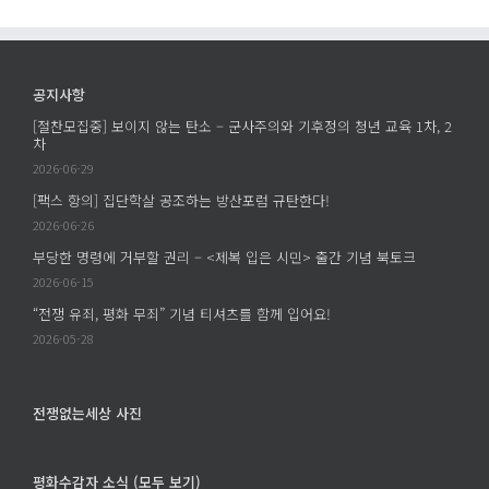
공지사항
[절찬모집중] 보이지 않는 탄소 – 군사주의와 기후정의 청년 교육 1차, 2
차
2026-06-29
[팩스 항의] 집단학살 공조하는 방산포럼 규탄한다!
2026-06-26
부당한 명령에 거부할 권리 – <제복 입은 시민> 출간 기념 북토크
2026-06-15
“전쟁 유죄, 평화 무죄” 기념 티셔츠를 함께 입어요!
2026-05-28
전쟁없는세상 사진
평화수감자 소식 (모두 보기)