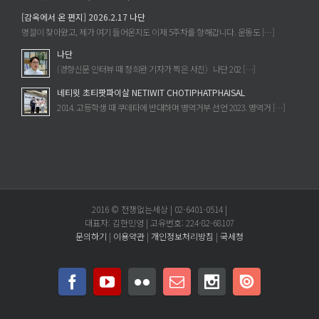
[감옥에서 온 편지] 2026.2.17 나단
명절이 찾아왔고, 제가 여기 들어온지도 이제 5주차를 향해갑니다. 운동도 […]
나단
(경향신문 인터뷰 때 정희완 기자가 찍은 사진) 나단 202 […]
네티윗 초티팟파이살 NETIWIT CHOTIPHATPHAISAL
2014. 고등학생 때 쿠데타에 반대하며 병역거부 선언 2023. 병역거 […]
2016 © 전쟁없는세상 | 02-6401-0514 |
대표자: 김한민영 | 고유번호: 224-82-68107
문의하기
|
이용약관
|
개인정보처리방침
|
국세청