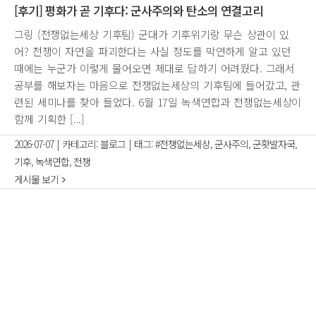
[후기] 평화가 곧 기후다: 군사주의와 탄소의 연결고리
그링 (전쟁없는세상 기후팀) 군대가 기후위기랑 무슨 상관이 있
어? 전쟁이 자연을 파괴한다는 사실 정도를 막연하게 알고 있던
때에는 누군가 이렇게 물어오면 제대로 답하기 어려웠다. 그래서
공부를 해보자는 마음으로 전쟁없는세상의 기후팀에 들어갔고, 관
련된 세미나를 찾아 들었다. 6월 17일 녹색연합과 전쟁없는세상이
함께 기획한 [...]
2026-07-07
|
카테고리:
블로그
|
태그:
#전쟁없는세상
,
군사주의
,
군홧발자국
,
기후
,
녹색연합
,
전쟁
게시물 보기