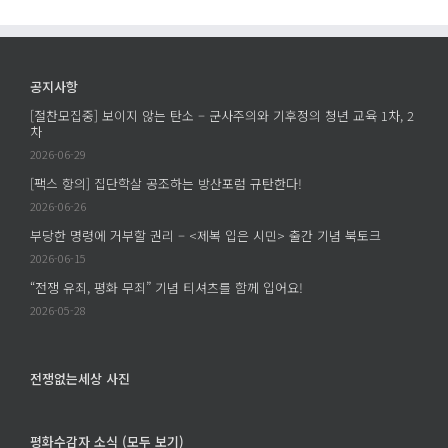
공지사항
[절찬모집중] 보이지 않는 탄소 – 군사주의와 기후정의 청년 교육 1차, 2
차
2026-06-29
[팩스 항의] 집단학살 공조하는 방산포럼 규탄한다!
2026-06-26
부당한 명령에 거부할 권리 – <제복 입은 시민> 출간 기념 북토크
2026-06-15
“전쟁 유죄, 평화 무죄” 기념 티셔츠를 함께 입어요!
2026-05-28
전쟁없는세상 사진
평화수감자 소식 (모두 보기)