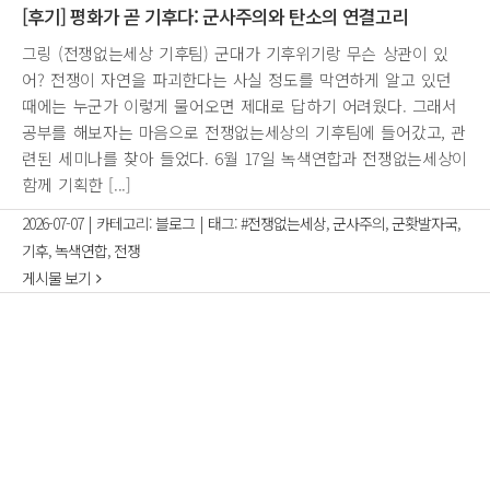
[후기] 평화가 곧 기후다: 군사주의와 탄소의 연결고리
그링 (전쟁없는세상 기후팀) 군대가 기후위기랑 무슨 상관이 있
어? 전쟁이 자연을 파괴한다는 사실 정도를 막연하게 알고 있던
때에는 누군가 이렇게 물어오면 제대로 답하기 어려웠다. 그래서
공부를 해보자는 마음으로 전쟁없는세상의 기후팀에 들어갔고, 관
련된 세미나를 찾아 들었다. 6월 17일 녹색연합과 전쟁없는세상이
함께 기획한 [...]
2026-07-07
|
카테고리:
블로그
|
태그:
#전쟁없는세상
,
군사주의
,
군홧발자국
,
기후
,
녹색연합
,
전쟁
게시물 보기