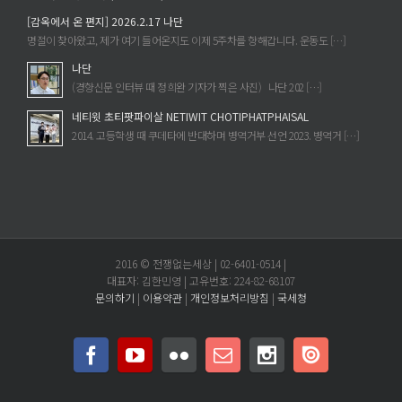
[감옥에서 온 편지] 2026.2.17 나단
명절이 찾아왔고, 제가 여기 들어온지도 이제 5주차를 향해갑니다. 운동도 […]
나단
(경향신문 인터뷰 때 정희완 기자가 찍은 사진) 나단 202 […]
네티윗 초티팟파이살 NETIWIT CHOTIPHATPHAISAL
2014. 고등학생 때 쿠데타에 반대하며 병역거부 선언 2023. 병역거 […]
2016 © 전쟁없는세상 | 02-6401-0514 |
대표자: 김한민영 | 고유번호: 224-82-68107
문의하기
|
이용약관
|
개인정보처리방침
|
국세청