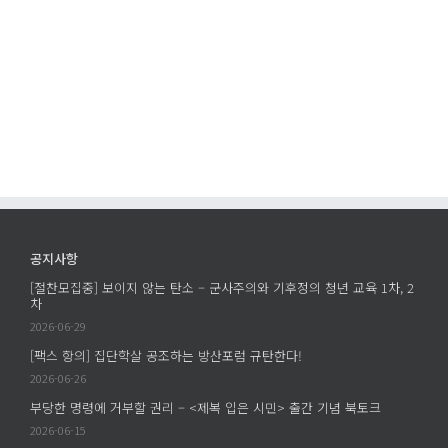
공지사항
[절찬모집중] 보이지 않는 탄소 – 군사주의와 기후정의 청년 교육 1차, 2
차
2026-06-29
[팩스 항의] 집단학살 공조하는 방산포럼 규탄한다!
2026-06-26
부당한 명령에 거부할 권리 – <제복 입은 시민> 출간 기념 북토크
2026-06-15