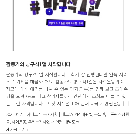
활동가의 방구석1열 시작합니다
활동가의 방구석1열 시작합니다. 1회가 잘 진행된다면 연속 시리
즈로 기획을 해볼까 해요. 활동가의 방구석1열은 사회운동의 이모
저모에 대해 얘기를 나눌 수 있는 영화(다큐)를 함께 보고 초대손
님을 모셔 GV도 하고 참가자들끼리 간단하게 소회도 나눌 수 있
는 그런 자리입니다. 그 첫 시작은 1960년대 미국 시민권운동 [...]
2021-04-20
|
카테고리:
공지사항
|
태그:
AFMP
,
내쉬빌
,
동물권
,
비폭력직접행
동
,
사회운동
,
우리는전사였다
,
인권
,
패널토크
게시물 보기