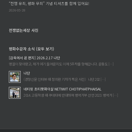
“전쟁 유죄, 평화 무죄” 기념 티셔츠를 함께 입어요!
2026-05-28
전쟁없는세상 사진
평화수감자 소식 (모두 보기)
[감옥에서 온 편지] 2026.2.17 나단
명절이 찾아왔고, 제가 여기 들어온지도 이제 5주차를 향해갑니다. 운동도 […]
나단
(경향신문 인터뷰 때 정희완 기자가 찍은 사진) 나단 202 […]
네티윗 초티팟파이살 NETIWIT CHOTIPHATPHAISAL
2014. 고등학생 때 쿠데타에 반대하며 병역거부 선언 2023. 병역거 […]