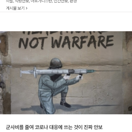
의날
,
식량안보
,
아프가니스탄
,
인간안보
,
환경
게시물 보기
군사비를 줄여 코로나 대응에 쓰는 것이 진짜 안보