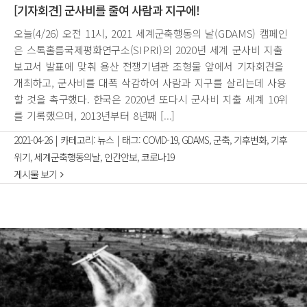
[기자회견] 군사비를 줄여 사람과 지구에!
오늘(4/26) 오전 11시, 2021 세계군축행동의 날(GDAMS) 캠페인
은 스톡홀름국제평화연구소(SIPRI)의 2020년 세계 군사비 지출
보고서 발표에 맞춰 용산 전쟁기념관 조형물 앞에서 기자회견을
개최하고, 군사비를 대폭 삭감하여 사람과 지구를 살리는데 사용
할 것을 촉구했다. 한국은 2020년 또다시 군사비 지출 세계 10위
를 기록했으며, 2013년부터 8년째 [...]
2021-04-26
|
카테고리:
뉴스
|
태그:
COVID-19
,
GDAMS
,
군축
,
기후변화
,
기후
위기
,
세계군축행동의날
,
인간안보
,
코로나19
게시물 보기