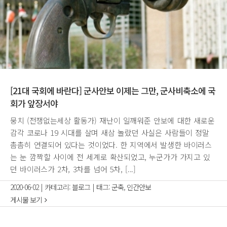
[21대 국회에 바란다] 군사안보 이제는 그만, 군사비축소에 국
회가 앞장서야
뭉치 (전쟁없는세상 활동가) 재난이 일깨워준 안보에 대한 새로운
감각 코로나 19 시대를 살며 새삼 놀랐던 사실은 사람들이 정말
촘촘히 연결되어 있다는 것이었다. 한 지역에서 발생한 바이러스
는 눈 깜짝할 사이에 전 세계로 확산되었고, 누군가가 가지고 있
던 바이러스가 2차, 3차를 넘어 5차, [...]
2020-06-02
|
카테고리:
블로그
|
태그:
군축
,
인간안보
게시물 보기