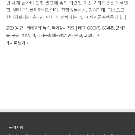
년 세계 군사비 현황 발표에 맞춰 마련된 이번 기자회견은 녹색연
합, 열린군대를위한시민연대, 전쟁없는세상, 참여연대, 피스모모,
한베평화재단 총 6개 단체가 함께하는 2020 세계군축행동의 [...]
2020-04-27
|
카테고리:
뉴스
,
무기감시 자료
|
태그:
GCOMS
,
GDAMS
,
군비지
출
,
군축
,
기후위기
,
세계군축행동의날
,
인간안보
,
코로나19
게시물 보기
공지사항