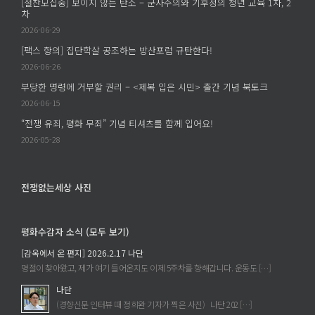
[절찬모집중] 보이지 않는 탄소 – 군사주의와 기후정의 청년 교육 1차, 2
차
2026-06-29
[팩스 항의] 집단학살 공조하는 방산포럼 규탄한다!
2026-06-26
부당한 명령에 거부할 권리 – <제복 입은 시민> 출간 기념 북토크
2026-06-15
“전쟁 유죄, 평화 무죄” 기념 티셔츠를 함께 입어요!
2026-05-28
전쟁없는세상 사진
평화수감자 소식 (모두 보기)
[감옥에서 온 편지] 2026.2.17 나단
명절이 찾아왔고, 제가 여기 들어온지도 이제 5주차를 향해갑니다. 운동도 […]
나단
(경향신문 인터뷰 때 정희완 기자가 찍은 사진) 나단 202 […]