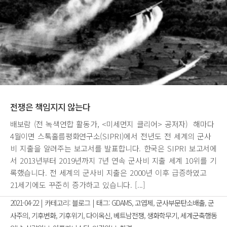
전쟁은 책임지지 않는다
배보람 (전 녹색연합 활동가, <미세먼지 클리어> 공저자) 해마다
4월이면 스톡홀름평화연구소(SIPRI)에서 전년도 전 세계의 군사
비 지출을 알려주는 보고서를 발표합니다. 한국은 SIPRI 보고서에
서 2013년부터 2019년까지 7년 연속 군사비 지출 세계 10위를 기
록했습니다. 전 세계의 군사비 지출은 2000년 이후 급증하였고
21세기에도 꾸준히 증가하고 있습니다. [...]
2021-04-22
|
카테고리:
블로그
|
태그:
GDAMS
,
고엽제
,
군사부문탄소배출
,
군
사주의
,
기후변화
,
기후위기
,
다이옥신
,
베트남전쟁
,
생화학무기
,
세계군축행동