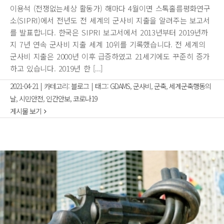
이용석 (전쟁없는세상 활동가) 해마다 4월이면 스톡홀름평화연구
소(SIPRI)에서 전년도 전 세계의 군사비 지출을 알려주는 보고서
를 발표합니다. 한국은 SIPRI 보고서에서 2013년부터 2019년까
지 7년 연속 군사비 지출 세계 10위를 기록했습니다. 전 세계의
군사비 지출은 2000년 이후 급증하였고 21세기에도 꾸준히 증가
하고 있습니다. 2019년 한 [...]
2021-04-21
|
카테고리:
블로그
|
태그:
GDAMS
,
군사비
,
군축
,
세계군축행동의
날
,
시민안전
,
인간안보
,
코로나19
게시물 보기